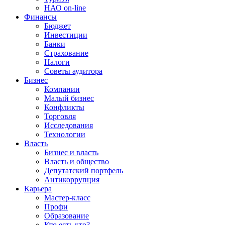
НАО on-line
Финансы
Бюджет
Инвестиции
Банки
Страхование
Налоги
Советы аудитора
Бизнес
Компании
Малый бизнес
Конфликты
Торговля
Исследования
Технологии
Власть
Бизнес и власть
Власть и общество
Депутатский портфель
Антикоррупция
Карьера
Мастер-класс
Профи
Образование
Кто есть кто?