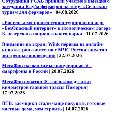
Сотрудники РСХБ приняли участие в выездном
заседании Клуба фермеров на тему: «Сельский
туризм для фермеров»
|
04.08.2026
«Ростелеком» провел серию турниров по игре
«БезОпасный интернет» в экологическом лагере
Кенозерского национального парка
|
31.07.2026
Внимание на экран: Wink первым из онлайн-
кинотеатров совместно с МЧС России запустил
экстренные оповещения
|
22.07.2026
МегаФон назвал самые популярные 5G-
смартфоны в России
|
20.07.2026
МегаФон охватил 4G-сигналом десятки
километров главной трассы Поморья
|
17.07.2026
ВТБ: заёмщики стали чаще покупать готовые
частные дома, чем строить
|
14.07.2026