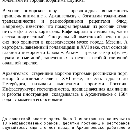
коллегами из города-побратима Слупска.
Вкусное поморское шоу — превосходная возможность
привлечь внимание к Архангельску с богатыми традициями
трапездничества и разнообразными рецептами блюд.
Например, известно, что поморы первыми из россиян стали
пить кофе и есть картофель. Кофе варили в самоварах, часто
слегка подсоленный. Специальный «мезенский рецепт» до
сих пор хранится в краеведческом музее города Мезени. А
картофель, завезенный голландцами в XVI веке, стал основой
главного поморского блюда «лАтки» – трески с картофелем,
луком и сметаной, запеченных в печи в особой глиняной
овальной тарелке.
Архангельск - старейший морской торговый российский порт,
который англичане еще в XVI веке, то есть задолго до
Петербурга, называли «морскими воротами России».
Инфраструктура гостеприимства, предназначенная для жизни
и работы иностранцев, складывалась в Архангельске с 1584
года - с момента его основания.
До советской власти здесь было 7 иностранных консульств
13 неправославных храмов, десятки гостиниц и ресторанов
вдумайтесь: еще сто лет назад в Архангельске работало о