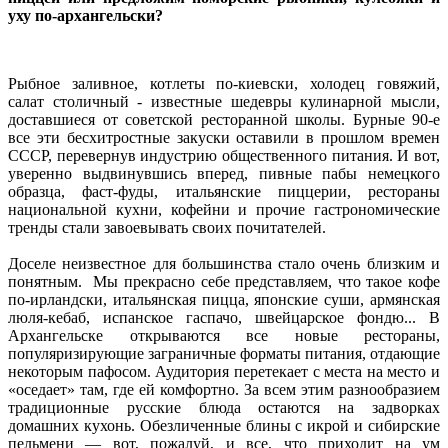
уху по-архангельски?
Рыбное заливное, котлеты по-киевски, холодец говяжий,
салат столичный - известные шедевры кулинарной мысли,
доставшиеся от советской ресторанной школы. Бурные 90-е
все эти бесхитростные закуски оставили в прошлом времен
СССР, перевернув индустрию общественного питания. И вот,
уверенно выдвинувшись вперед, пивные пабы немецкого
образца, фаст-фуды, итальянские пиццерии, рестораны
национальной кухни, кофейни и прочие гастрономические
тренды стали завоевывать своих почитателей.
Доселе неизвестное для большинства стало очень близким и
понятным. Мы прекрасно себе представляем, что такое кофе
по-ирландски, итальянская пицца, японские суши, армянская
люля-кебаб, испанское гаспачо, швейцарское фондю... В
Архангельске открываются все новые рестораны,
популяризирующие заграничные форматы питания, отдающие
некоторым пафосом. Аудитория перетекает с места на место и
«оседает» там, где ей комфортно. За всем этим разнообразием
традиционные русские блюда остаются на задворках
домашних кухонь. Обезличенные блины с икрой и сибирские
пельмени — вот, пожалуй, и все, что приходит на ум