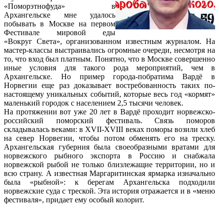
«Поморэтнофуда» в
Архангельске мне удалось
побывать в Москве на первом
Фестивале мировой еды
«Вокруг Света», организованном известным журналом. На
мастер-классы выстраивались огромные очереди, несмотря на
то, что вход был платным. Понятно, что в Москве совершенно
иные условия для такого рода мероприятий, чем в
Архангельске. Но пример города-побратима Вардё в
Норвегии еще раз доказывает востребованность таких по-
настоящему уникальных событий, которые весь год «кормят»
маленький городок с населением 2,5 тысячи человек.
На протяжении вот уже 20 лет в Вардё проходит норвежско-
российский поморский фестиваль. Связь поморов
складывалась веками: в XVII-XVIII веках поморы возили хлеб
на север Норвегии, чтобы потом обменять его на треску.
Архангельская губерния была своеобразными вратами для
норвежского рыбного экспорта в Россию и снабжала
норвежской рыбой не только близлежащие территории, но и
всю страну. А известная Маргаритинская ярмарка изначально
была «рыбной»: к берегам Архангельска подходили
норвежские суда с треской. Эта история отражается и в «меню
фестиваля», придает ему особый колорит.