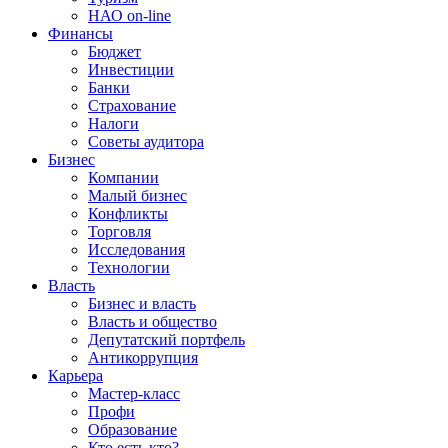
НАО on-line
Финансы
Бюджет
Инвестиции
Банки
Страхование
Налоги
Советы аудитора
Бизнес
Компании
Малый бизнес
Конфликты
Торговля
Исследования
Технологии
Власть
Бизнес и власть
Власть и общество
Депутатский портфель
Антикоррупция
Карьера
Мастер-класс
Профи
Образование
Кто есть кто?