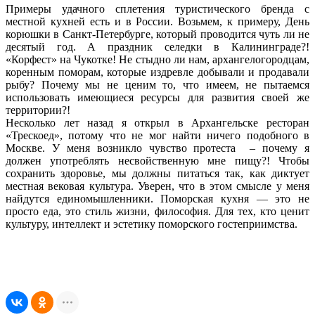
Примеры удачного сплетения туристического бренда с
местной кухней есть и в России. Возьмем, к примеру, День
корюшки в Санкт-Петербурге, который проводится чуть ли не
десятый год. А праздник селедки в Калининграде?!
«Корфест» на Чукотке! Не стыдно ли нам, архангелогородцам,
коренным поморам, которые издревле добывали и продавали
рыбу? Почему мы не ценим то, что имеем, не пытаемся
использовать имеющиеся ресурсы для развития своей же
территории?!
Несколько лет назад я открыл в Архангельске ресторан
«Трескоед», потому что не мог найти ничего подобного в
Москве. У меня возникло чувство протеста – почему я
должен употреблять несвойственную мне пищу?! Чтобы
сохранить здоровье, мы должны питаться так, как диктует
местная вековая культура. Уверен, что в этом смысле у меня
найдутся единомышленники. Поморская кухня — это не
просто еда, это стиль жизни, философия. Для тех, кто ценит
культуру, интеллект и эстетику поморского гостеприимства.