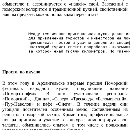
обывателю и ассоциируется с «нашей» едой. Заведений с
поморским колоритом и традиционной кухней, свойственной
нашим предкам, можно по пальцам пересчитать.
Между тем именно оригинальная кухня давно и
для привлечения туристов и инвесторов на ло
приманивает гостей и удачно дополняет специ
Настоящий турист спешит попробовать «изюмин
за которой ехал тысячи километров. Но «изюм
Просто, но вкусно
В этом году в Архангельске впервые прошел Поморский
фестиваль народной кухни, получивший название
«Поморэтнофуд». В нем участвовали рестораны
«Поморский», «Двина», «Север», «Трескоед», «Беломорский»,
«Пур-Наволок» и кафе «Онега». В течение недели они
угощали посетителей особенным меню, составленным из
рецептов поморской кухни. Кроме того, профессиональные
повара принимали участие в конкурсе, демонстрируя свои
таланты, обменивались опытом, в том числе с польскими