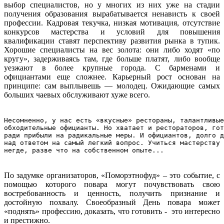
выбор специалистов, но у многих из них уже на стадии
получения образования вырабатывается ненависть к своей
профессии. Кадровая текучка, низкая мотивация, отсутствие
конкурсов мастерства и условий для повышения
квалификации ставят перспективу развития рынка в тупик.
Хорошие специалисты на вес золота: они либо ходят «по
кругу», задерживаясь там, где больше платят, либо вообще
уезжают в более крупные города. С барменами и
официантами еще сложнее. Карьерный рост основан на
принципе: сам выплывешь — молодец. Ожидающие самых
больших чаевых обслуживают хуже всего.
Несомненно, у нас есть «вкусные» рестораны, талантливые
обходительные официанты. Но хватает и рестораторов, гот
ради прибыли на радикальные меры. И официантов, долго д
над ответом на самый легкий вопрос. Учиться мастерству 
негде, разве что на собственном опыте...
По задумке организаторов, «Поморэтнофуд» – это событие, с
помощью которого повара могут почувствовать свою
востребованность и ценность, получить признание и
достойную похвалу. Своеобразный День повара может
«поднять» профессию, доказать, что готовить - это интересно
и престижно.