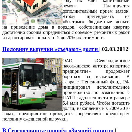
году их ждет капитальный
ремонт. Планируется
дополнительный прием заявок.
Чтобы претендовать на
«быстрые» бюджетные деньги
на приведение дома в порядок, собственникам квартир
достаточно сообща определиться с объемом ремонтных работ
и гарантировать оплату от 5 до 20% их стоимости.
Половину выручки «съедают» долги
|
02.03.2012
ОАО «Северодвинское
пассажирское автотранспортное
предприятие» продолжает
бороться за выживание. В
феврале Пенсионный фонд РФ
инициировал исполнительное
производство по взысканию с
ПАТП задолженности в размере
6,4 млн рублей. Чтобы погасить
долги, накопленные в 2009-2010
годах, предприятию приходится перечислять кредиторам
половину ежедневной выручки.
В Северодвинске прошёл «Зимний спринт»
|