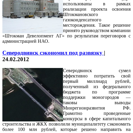
использованы в рамках
реализации проекта освоения
Штокмановского
газоконденсатного
месторождения. Такое решение
принято руководством компании
«Штокман Девелопмент АГ» по результатам переговоров с
администрацией НАО.
Северодвинск сэкономил под развязку
|
24.02.2012
Северодвинск сумел
эффективно потратить свой
первый миллиард рублей,
полученный из федерального
бюджета по программе
поддержки моногородов —
таковы выводы
Минрегионразвития РФ.
Грамотно проведенные
конкурсы в сфере капитального
строительства и ЖКХ позволили муниципалитету сэкономить
более 100 млн рублей, которые решено направить на