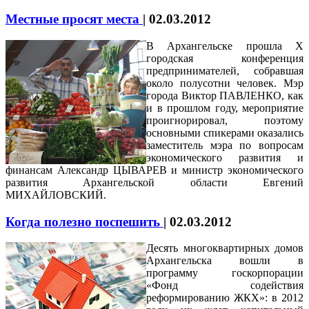
Местные просят места
|
02.03.2012
В Архангельске прошла X
городская конференция
предпринимателей, собравшая
около полусотни человек. Мэр
города Виктор ПАВЛЕНКО, как
и в прошлом году, мероприятие
проигнорировал, поэтому
основными спикерами оказались
заместитель мэра по вопросам
экономического развития и
финансам Александр ЦЫВАРЕВ и министр экономического
развития Архангельской области Евгений
МИХАЙЛОВСКИЙ.
Когда полезно поспешить
|
02.03.2012
Десять многоквартирных домов
Архангельска вошли в
программу госкорпорации
«Фонд содействия
реформированию ЖКХ»: в 2012