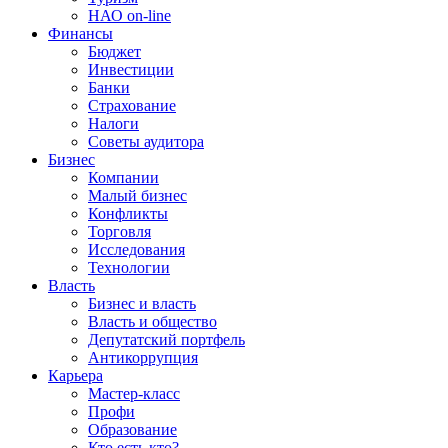
НАО on-line
Финансы
Бюджет
Инвестиции
Банки
Страхование
Налоги
Советы аудитора
Бизнес
Компании
Малый бизнес
Конфликты
Торговля
Исследования
Технологии
Власть
Бизнес и власть
Власть и общество
Депутатский портфель
Антикоррупция
Карьера
Мастер-класс
Профи
Образование
Кто есть кто?