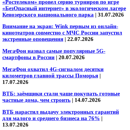
«Ростелеком» провел серию турниров по игре
«БезОпасный интернет» в экологическом лагере
Кенозерского национального парка
|
31.07.2026
Внимание на экран: Wink первым из онлайн-
кинотеатров совместно с МЧС России запустил
экстренные оповещения
|
22.07.2026
МегаФон назвал самые популярные 5G-
смартфоны в России
|
20.07.2026
МегаФон охватил 4G-сигналом десятки
километров главной трассы Поморья
|
17.07.2026
ВТБ: заёмщики стали чаще покупать готовые
частные дома, чем строить
|
14.07.2026
ВТБ нарастил выдачу электронных гарантий
для малого и среднего бизнеса на 76%
|
13.07.2026