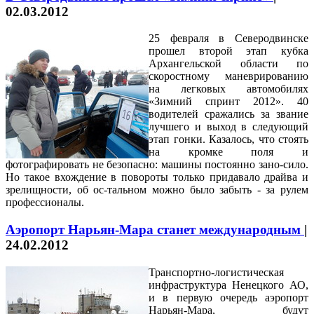
02.03.2012
25 февраля в Северодвинске
прошел второй этап кубка
Архангельской области по
скоростному маневрированию
на легковых автомобилях
«Зимний спринт 2012». 40
водителей сражались за звание
лучшего и выход в следующий
этап гонки. Казалось, что стоять
на кромке поля и
фотографировать не безопасно: машины постоянно зано-сило.
Но такое вхождение в повороты только придавало драйва и
зрелищности, об ос-тальном можно было забыть - за рулем
профессионалы.
Аэропорт Нарьян-Мара станет международным
|
24.02.2012
Транспортно-логистическая
инфраструктура Ненецкого АО,
и в первую очередь аэропорт
Нарьян-Мара, будут