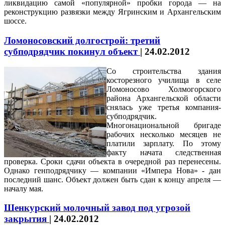
ликвидацию самой «популярной» пробки города — на
реконструкцию развязки между Ягринским и Архангельским
шоссе.
Ломоносовский долгострой: третий
субподрядчик покинул объект
|
24.02.2012
Со строительства здания
косторезного училища в селе
Ломоносово Холмогорского
района Архангельской области
снялась уже третья компания-
субподрядчик.
Многонациональной бригаде
рабочих несколько месяцев не
платили зарплату. По этому
факту начата следственная
проверка. Сроки сдачи объекта в очередной раз перенесены.
Однако генподрядчику — компании «Импера Нова» - дан
последний шанс. Объект должен быть сдан к концу апреля —
началу мая.
Шенкурский молочный завод под угрозой
закрытия
|
24.02.2012