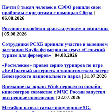
Почти 8 тысяч человек в СЗФО решили свои
проблемы с кредитами с помощью Сбера
|
06.08.2026
Россияне полюбили «раскладушки» и «книжки»
|
05.08.2026
Сотрудники РСХБ приняли участие в выездном
заседании Клуба фермеров на тему: «Сельский
туризм для фермеров»
|
04.08.2026
«Ростелеком» провел серию турниров по игре
«БезОпасный интернет» в экологическом лагере
Кенозерского национального парка
|
31.07.2026
Внимание на экран: Wink первым из онлайн-
кинотеатров совместно с МЧС России запустил
экстренные оповещения
|
22.07.2026
МегаФон назвал самые популярные 5G-