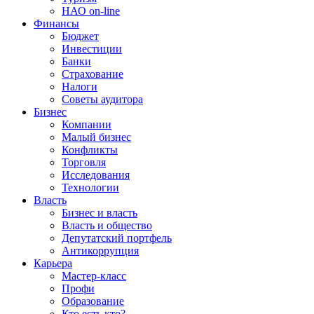
НАО on-line
Финансы
Бюджет
Инвестиции
Банки
Страхование
Налоги
Советы аудитора
Бизнес
Компании
Малый бизнес
Конфликты
Торговля
Исследования
Технологии
Власть
Бизнес и власть
Власть и общество
Депутатский портфель
Антикоррупция
Карьера
Мастер-класс
Профи
Образование
Кто есть кто?