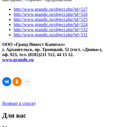
http://www.grandic.ru/object.php?id=527
http://www.grandic.ru/object.php?id=526
http://www.grandic.ru/object.php?id=525
http://www.grandic.ru/object.php?id=524
http://www.grandic.ru/object.php?id=532
http://www.grandic.ru/object.php?id=531
ООО «Гранд Инвест Капитал»
г. Архангельск, пр. Троицкий, 52 (гост. «Двина»),
оф. 923, тел. (8182)211 512, 44 15 12.
www.grandic.ru
Возврат к списку
Для вас