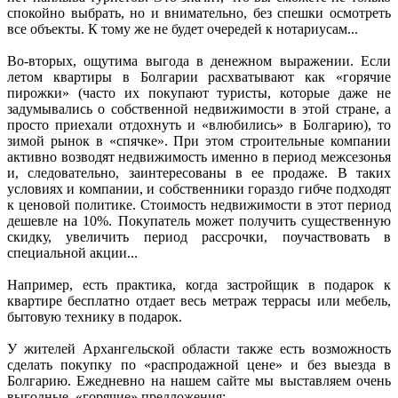
спокойно выбрать, но и внимательно, без спешки осмотреть
все объекты. К тому же не будет очередей к нотариусам...
Во-вторых, ощутима выгода в денежном выражении. Если
летом квартиры в Болгарии расхватывают как «горячие
пирожки» (часто их покупают туристы, которые даже не
задумывались о собственной недвижимости в этой стране, а
просто приехали отдохнуть и «влюбились» в Болгарию), то
зимой рынок в «спячке». При этом строительные компании
активно возводят недвижимость именно в период межсезонья
и, следовательно, заинтересованы в ее продаже. В таких
условиях и компании, и собственники гораздо гибче подходят
к ценовой политике. Стоимость недвижимости в этот период
дешевле на 10%. Покупатель может получить существенную
скидку, увеличить период рассрочки, поучаствовать в
специальной акции...
Например, есть практика, когда застройщик в подарок к
квартире бесплатно отдает весь метраж террасы или мебель,
бытовую технику в подарок.
У жителей Архангельской области также есть возможность
сделать покупку по «распродажной цене» и без выезда в
Болгарию. Ежедневно на нашем сайте мы выставляем очень
выгодные, «горячие» предложения: