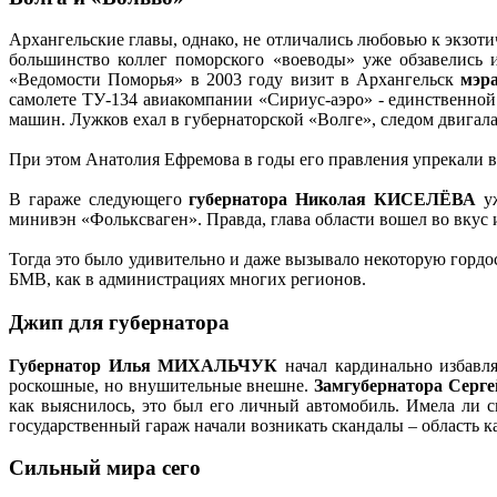
Архангельские главы, однако, не отличались любовью к экзоти
большинство коллег поморского «воеводы» уже обзавелись 
«Ведомости Поморья» в 2003 году визит в Архангельск
мэр
самолете ТУ-134 авиакомпании «Сириус-аэро» - единственной
машин. Лужков ехал в губернаторской «Волге», следом двигал
При этом Анатолия Ефремова в годы его правления упрекали 
В гараже следующего
губернатора Николая КИСЕЛЁВА
уж
минивэн «Фольксваген». Правда, глава области вошел во вкус 
Тогда это было удивительно и даже вызывало некоторую гордост
БМВ, как в администрациях многих регионов.
Джип для губернатора
Губернатор Илья МИХАЛЬЧУК
начал кардинально избавля
роскошные, но внушительные внешне.
Замгубернатора Се
как выяснилось, это был его личный автомобиль. Имела ли 
государственный гараж начали возникать скандалы – область ка
Сильный мира сего