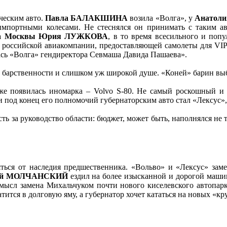
ческим авто.
Павла БАЛАКШИНА
возила «Волга», у
Анатол
импортными колесами. Не стеснялся он принимать с таким авт
а Москвы Юрия ЛУЖКОВА
, в то время всесильного и по
 российской авиакомпании, предоставляющей самолеты для VIP
ась «Волга» гендиректора Севмаша Давида Пашаева».
в барственности и слишком уж широкой душе. «Коней» барин в
е появилась иномарка – Volvo S-80. Не самый роскошный и 
и под конец его полномочий губернаторским авто стал «Лексус»
ь за руководство области: бюджет, может быть, наполнялся не та
ться от наследия предшественника. «Вольво» и «Лексус» зам
ргей МОЛЧАНСКИЙ
ездил на более изысканной и дорогой маши
смысл замена Михальчуком почти нового киселевского автопарк
тится в долговую яму, а губернатор хочет кататься на новых «кр