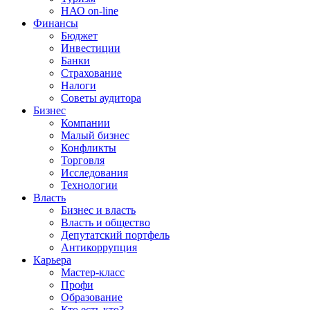
НАО on-line
Финансы
Бюджет
Инвестиции
Банки
Страхование
Налоги
Советы аудитора
Бизнес
Компании
Малый бизнес
Конфликты
Торговля
Исследования
Технологии
Власть
Бизнес и власть
Власть и общество
Депутатский портфель
Антикоррупция
Карьера
Мастер-класс
Профи
Образование
Кто есть кто?