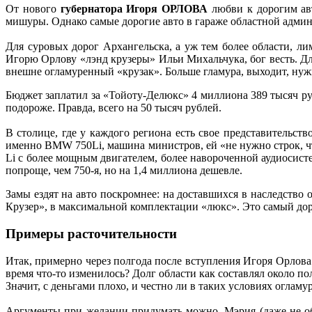
От нового
губернатора Игоря ОРЛОВА
любви к дорогим авт
мишуры. Однако самые дорогие авто в гараже областной админ
Для суровых дорог Архангельска, а уж тем более области, л
Игорю Орлову «лэнд крузеры» Ильи Михальчука, бог весть. Дл
внешне огламуренный «крузак». Больше гламура, выходит, нужн
Бюджет заплатил за «Тойоту-Делюкс» 4 миллиона 389 тысяч ру
подороже. Правда, всего на 50 тысяч рублей.
В столице, где у каждого региона есть свое представительств
именно BMW 750Li, машина министров, ей «не нужно строк, чт
Li с более мощным двигателем, более навороченной аудиосисте
попроще, чем 750-я, но на 1,4 миллиона дешевле.
Замы ездят на авто поскромнее: на доставшихся в наследство 
Крузер», в максимальной комплектации «люкс». Это самый до
Примеры расточительности
Итак, примерно через полгода после вступления Игоря Орлова 
время что-то изменилось? Долг области как составлял около 
Значит, с деньгами плохо, и честно ли в таких условиях огла
Аргументы при желании придумать можно. Мэрия (даже не об