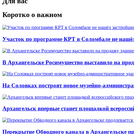
Для вас
Коротко о важном
Участок по программе КРТ в Соломбале не нашё
В Архангельске Росимущество выставило на про
На Соловках построят новое музейно-администра
Архангельск впервые станет площадкой всеросси
Перекрытие Обводного канала в Архангельске про