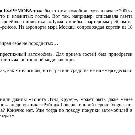
ия ЕФРЕМОВА
тоже был этот автомобиль, хотя в начале 2000-х
о и именитых гостей. Вот так, например, описывала газета
пулярнейшего политика: «Лужков прибыл чартерным рейсом на
-рейсов. Из аэропорта мэра Москвы сопровождал кортеж из 18
ыбирал себе не породистых…
престижный автомобиль. Для приема гостей был приобретен
, опять же не топовой модификации.
к, как хотелось бы, но и тратили средства не на «мерседесы» и
енили джипы «Тойота Лэнд Крузер», может быть, даже менее
не – внедорожнике «Рэйндж Ровер» топовой версии Vogue, но,
а? Конечно нет. Уже тогда по поводу покупки автомобилей в
узерах».