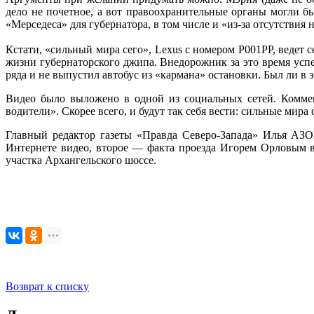
дело не почетное, а вот правоохранительные органы могли б
«Мерседеса» для губернатора, в том числе и «из-за отсутствия
Кстати, «сильный мира сего», Lexus с номером Р001РР, ведет 
жизни губернаторского джипа. Внедорожник за это время усп
ряда и не выпустил автобус из «кармана» остановки. Был ли в
Видео было выложено в одной из социальных сетей. Коммен
водители». Скорее всего, и будут так себя вести: сильные мира
Главный редактор газеты «Правда Северо-Запада» Илья АЗО
Интернете видео, второе — факта проезда Игорем Орловым в
участка Архангельского шоссе.
Возврат к списку