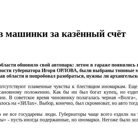
в машинки за казённый счёт
бласти обновило свой автопарк: летом в гараже появились 
тности губернатора Игоря ОРЛОВА, были выбраны топовые м
ав области и попробовал разобраться, нужны ли архангельс
отсутствуют пламенные чувства к блестящим иномаркам. Еще 
сановному положению. Как бы ни был богат купец, но ездит
ни. В советское время чиновнику полагалась черная «Волга»,
лось на «ЗИЛах». Выбор, конечно, был скромноват, но авто тогд
о не все государевы люди. Губернаторы чаще всего ездили на 
ы» - пусть иногда подержанные, но иномарки. Негоже было хоз