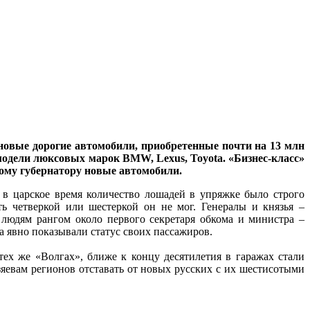
новые дорогие автомобили, приобретенные почти на 13 млн
одели люксовых марок BMW, Lexus, Toyota. «Бизнес-класс»
кому губернатору новые автомобили.
в царское время количество лошадей в упряжке было строго
ь четверкой или шестеркой он не мог. Генералы и князья –
 людям рангом около первого секретаря обкома и министра –
а явно показывали статус своих пассажиров.
тех же «Волгах», ближе к концу десятилетия в гаражах стали
яевам регионов отставать от новых русских с их шестисотыми