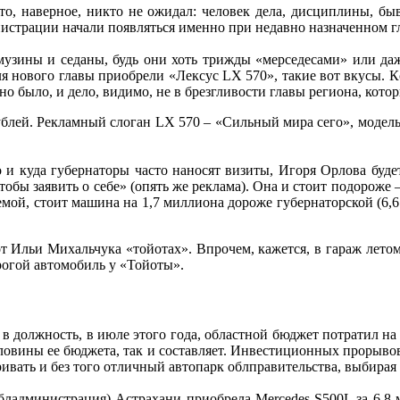
о, наверное, никто не ожидал: человек дела, дисциплины, бы
истрации начали появляться именно при недавно назначенном гл
имузины и седаны, будь они хоть трижды «мерседесами» или даж
я нового главы приобрели «Лексус LX 570», такие вот вкусы. Кс
о было, и дело, видимо, не в брезгливости главы региона, кото
блей. Рекламный слоган LX 570 – «Сильный мира сего», модель, 
о и куда губернаторы часто наносят визиты, Игоря Орлова буде
обы заявить о себе» (опять же реклама). Она и стоит подороже
мой, стоит машина на 1,7 миллиона дороже губернаторской (6,6
от Ильи Михальчука «тойотах». Впрочем, кажется, в гараж лето
рогой автомобиль у «Тойоты».
в должность, в июле этого года, областной бюджет потратил на
половины ее бюджета, так и составляет. Инвестиционных прорыво
муривать и без того отличный автопарк облправительства, выбир
ладминистрация) Астрахани приобрела Mercedes S500L за 6,8 м