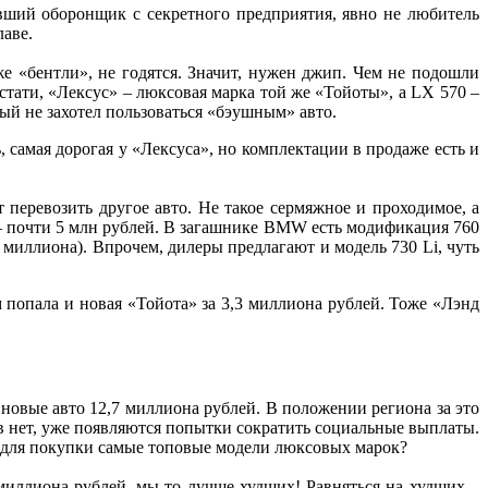
вший оборонщик с секретного предприятия, явно не любитель
аве.
е «бентли», не годятся. Значит, нужен джип. Чем не подошли
тати, «Лексус» – люксовая марка той же «Тойоты», а LX 570 –
рый не захотел пользоваться «бэушным» авто.
самая дорогая у «Лексуса», но комплектации в продаже есть и
т перевозить другое авто. Не такое сермяжное и проходимое, а
 – почти 5 млн рублей. В загашнике BMW есть модификация 760
 миллиона). Впрочем, дилеры предлагают и модель 730 Li, чуть
м попала и новая «Тойота» за 3,3 миллиона рублей. Тоже «Лэнд
 новые авто 12,7 миллиона рублей. В положении региона за это
в нет, уже появляются попытки сократить социальные выплаты.
ая для покупки самые топовые модели люксовых марок?
иллиона рублей, мы-то лучше худших! Равняться на худших –