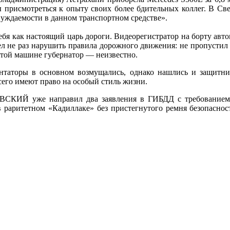
ы присмотреться к опыту своих более бдительных коллег. В Св
 нуждаемости в данном транспортном средстве».
себя как настоящий царь дороги. Видеорегистратор на борту авт
ел не раз нарушить правила дорожного движения: не пропустил 
 этой машине губернатор — неизвестно.
таторы в основном возмущались, однако нашлись и защитники
 сего имеют право на особый стиль жизни.
ВСКИЙ уже направил два заявления в ГИБДД с требованием н
 раритетном «Кадиллаке» без пристегнутого ремня безопаснос