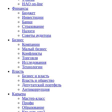
НАО on-line
Финансы
Бюджет
Инвестиции
Банки
Страхование
Налоги
Советы аудитора
Бизнес
Компании
Малый бизнес
Конфликты
Торговля
Исследования
Технологии
Власть
Бизнес и власть
Власть и общество
Депутатский портфель
Антикоррупция
Карьера
Мастер-класс
Профи
Образование
Кто есть кто?