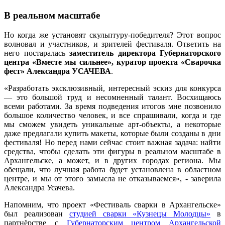
В реальном масштабе
Но когда же установят скульптуру-победителя? Этот вопрос
волновал и участников, и зрителей фестиваля. Ответить на
него постаралась
заместитель директора Губернаторского
центра «Вместе мы сильнее», куратор проекта «Сварочка
фест» Александра УСАЧЕВА
.
«Разработать эксклюзивный, интересный эскиз для конкурса
— это большой труд и несомненный талант. Восхищаюсь
всеми работами. За время подведения итогов мне позвонило
большое количество человек, и все спрашивали, когда и где
мы сможем увидеть уникальные арт-объекты, а некоторые
даже предлагали купить макеты, которые были созданы в дни
фестиваля! Но перед нами сейчас стоит важная задача: найти
средства, чтобы сделать эти фигуры в реальном масштабе в
Архангельске, а может, и в других городах региона. Мы
обещали, что лучшая работа будет установлена в областном
центре, и мы от этого замысла не отказываемся», - заверила
Александра Усачева.
Напомним, что проект «Фестиваль сварки в Архангельске»
был реализован
студией сварки «Кузнецы Молодцы»
в
партнёрстве с
Губернаторским центром Архангельской