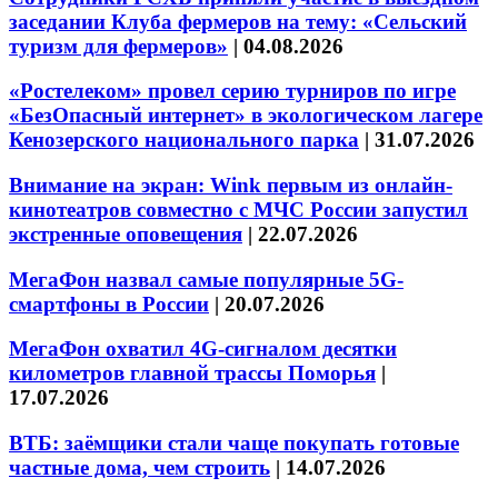
заседании Клуба фермеров на тему: «Сельский
туризм для фермеров»
|
04.08.2026
«Ростелеком» провел серию турниров по игре
«БезОпасный интернет» в экологическом лагере
Кенозерского национального парка
|
31.07.2026
Внимание на экран: Wink первым из онлайн-
кинотеатров совместно с МЧС России запустил
экстренные оповещения
|
22.07.2026
МегаФон назвал самые популярные 5G-
смартфоны в России
|
20.07.2026
МегаФон охватил 4G-сигналом десятки
километров главной трассы Поморья
|
17.07.2026
ВТБ: заёмщики стали чаще покупать готовые
частные дома, чем строить
|
14.07.2026