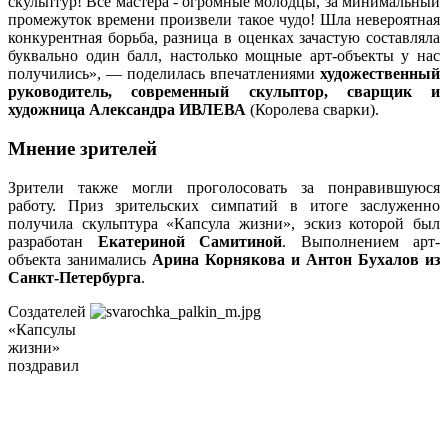
скульптур! Все мастера - огромные молодцы, за минимальный
промежуток времени произвели такое чудо! Шла невероятная
конкурентная борьба, разница в оценках зачастую составляла
буквально один балл, настолько мощные арт-объекты у нас
получились», — поделилась впечатлениями
художественный
руководитель, современный скульптор, сварщик и
художница Александра ИВЛЕВА
(Королева сварки).
Мнение зрителей
Зрители также могли проголосовать за понравившуюся
работу. Приз зрительских симпатий в итоге заслуженно
получила скульптура «Капсула жизни», эскиз которой был
разработан
Екатериной Самитиной
. Выполнением арт-
объекта занимались
Арина Корнякова и Антон Бухалов из
Санкт-Петербурга
.
Создателей
«Капсулы
жизни»
поздравил