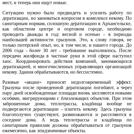
мест, и теперь они ищут новые.
Ситуацию нужно было предвидеть и усилить работу по
дератизации, но заниматься вопросом в комплексе некому. По
санитарным нормам, сплошную дератизацию в Архангельске,
как областном центре и портовом городе, необходимо
проводить дважды в год: весной и осенью – в периоды
наибольшей активности грызунов. Это, к слову говоря, не
только питерский опыт, но, в том числе, и нашего города. До
2006 года - более 30 лет - требование выполнялось. После
передачи жилфонда в частные руки в этой сфере наступил
хаос. Координировать действия компаний, занимающихся
дератизацией, и многочисленных управляющих организаций
некому. Здания обрабатываются, но бессистемно.
Разовые «акции» приносят недолговременный эффект.
Грызуны после проведенной дератизации погибают, а через
пару дней освобожденные площади вновь заселяются новыми
особями, мигрирующими с близлежащих объектов. При этом
заброшенные дома, теплотрассы, кладбища вообще не
подвергаются дератизации - платить некому. Здесь грызуны
благополучно существуют, размножаются и расселяются в
соседние дома. А ведь теплотрассы и кладбища по
санитарным правилам должны обрабатываться от грызунов
ежемесячно, как эпидзначимые объекты.