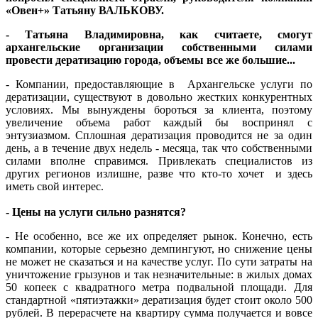
«Овен+» Татьяну ВАЛЬКОВУ.
- Татьяна Владимировна, как считаете, смогут
архангельские организации собственными силами
провести дератизацию города, объемы все же большие...
- Компании, предоставляющие в Архангельске услуги по
дератизации, существуют в довольно жестких конкурентных
условиях. Мы вынуждены бороться за клиента, поэтому
увеличение объема работ каждый бы воспринял с
энтузиазмом. Сплошная дератизация проводится не за один
день, а в течение двух недель - месяца, так что собственными
силами вполне справимся. Привлекать специалистов из
других регионов излишне, разве что кто-то хочет и здесь
иметь свой интерес.
- Цены на услуги сильно разнятся?
- Не особенно, все же их определяет рынок. Конечно, есть
компании, которые серьезно демпингуют, но снижение цены
не может не сказаться и на качестве услуг. По сути затраты на
уничтожение грызунов и так незначительные: в жилых домах
50 копеек с квадратного метра подвальной площади. Для
стандартной «пятиэтажки» дератизация будет стоит около 500
рублей. В перерасчете на квартиру сумма получается и вовсе