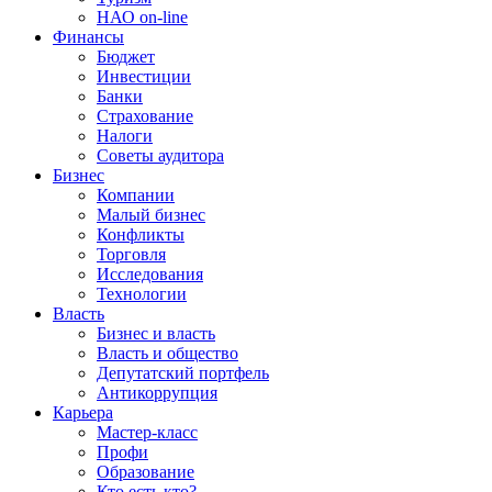
НАО on-line
Финансы
Бюджет
Инвестиции
Банки
Страхование
Налоги
Советы аудитора
Бизнес
Компании
Малый бизнес
Конфликты
Торговля
Исследования
Технологии
Власть
Бизнес и власть
Власть и общество
Депутатский портфель
Антикоррупция
Карьера
Мастер-класс
Профи
Образование
Кто есть кто?