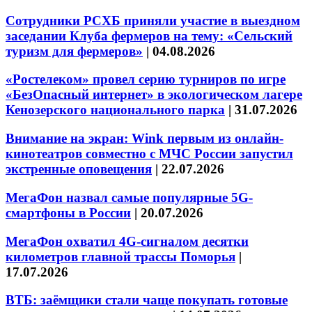
Сотрудники РСХБ приняли участие в выездном
заседании Клуба фермеров на тему: «Сельский
туризм для фермеров»
|
04.08.2026
«Ростелеком» провел серию турниров по игре
«БезОпасный интернет» в экологическом лагере
Кенозерского национального парка
|
31.07.2026
Внимание на экран: Wink первым из онлайн-
кинотеатров совместно с МЧС России запустил
экстренные оповещения
|
22.07.2026
МегаФон назвал самые популярные 5G-
смартфоны в России
|
20.07.2026
МегаФон охватил 4G-сигналом десятки
километров главной трассы Поморья
|
17.07.2026
ВТБ: заёмщики стали чаще покупать готовые