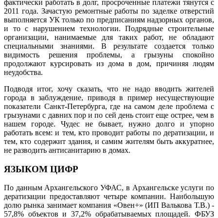
фактически работать в долг, просроченные платежи тянутся с
2011 года. Зачастую ремонтные работы по заделке отверстий
выполняется УК только по предписаниям надзорных органов,
и то с нарушением технологии. Подрядные строительные
организации, нанимаемые для таких работ, не обладают
специальными знаниями. В результате создается только
видимость решения проблемы, а грызуны спокойно
продолжают курсировать из дома в дом, причиняя людям
неудобства.
Подводя итог, хочу сказать, что не надо вводить жителей
города в заблуждение, приводя в пример несуществующие
показатели Санкт-Петербурга, где на самом деле проблема с
грызунами с давних пор и по сей день стоит еще острее, чем в
нашем городе. Чудес не бывает, нужно долго и упорно
работать всем: и тем, кто проводит работы по дератизации, и
тем, кто содержит здания, и самим жителям быть аккуратнее,
не разводить антисанитарию в домах.
ЯЗЫКОМ ЦИФР
По данным Архангельского УФАС, в Архангельске услуги по
дератизации предоставляют четыре компании. Наибольшую
долю рынка занимает компания «Овен+» (ИП Валькова Т.В.) -
57,8% объектов и 37,2% обрабатываемых площадей. ФБУЗ