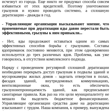
исчезнут из города. Еще никто не придумал способа совсем
избавиться от этих вредителей. Поэтому уничтожение
грызунов и нужно проводить системно, а сплошную
дератизацию - дважды в год.
- Управляющие организации высказывают мнение, что
применяемые при дератизации яды давно перестали быть
эффективными, грызуны к ним привыкли...
- Нет, яды продолжают оставаться одним из самых
эффективных способов борьбы с грызунами. Составы
ядоприманок постоянно меняются, при этом одновременно
используется до трех различных ядов. Проблема, как уже
говорилось, в отсутствии комплексного подхода.
Наряду с проведением регулярной сплошной дератизации
необходимо перекрыть доступ грызунам в подвалы зданий и
мусорокамеры жилых домов - заделать отверстия в полах,
фасадах зданий, внутридомовых коммуникациях,
вентиляционные окна, то есть обеспечить
грызунонепроницаемость зданий, как предписывают
санитарные правила. Как раз на эти цели муниципалитету не
мешало бы выделить бюджетное финансирование.
Управляющие организации средства даже на дератизацию
изыскивают с трудом. Наша компания, к примеру, вынуждена