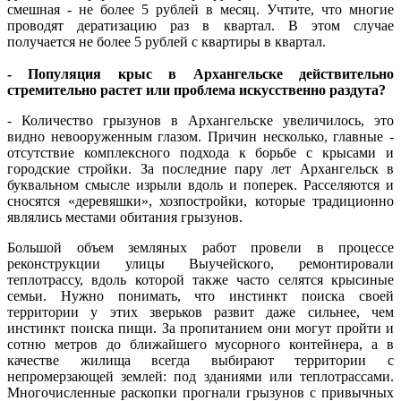
смешная - не более 5 рублей в месяц. Учтите, что многие
проводят дератизацию раз в квартал. В этом случае
получается не более 5 рублей с квартиры в квартал.
- Популяция крыс в Архангельске действительно
стремительно растет или проблема искусственно раздута?
- Количество грызунов в Архангельске увеличилось, это
видно невооруженным глазом. Причин несколько, главные -
отсутствие комплексного подхода к борьбе с крысами и
городские стройки. За последние пару лет Архангельск в
буквальном смысле изрыли вдоль и поперек. Расселяются и
сносятся «деревяшки», хозпостройки, которые традиционно
являлись местами обитания грызунов.
Большой объем земляных работ провели в процессе
реконструкции улицы Выучейского, ремонтировали
теплотрассу, вдоль которой также часто селятся крысиные
семьи. Нужно понимать, что инстинкт поиска своей
территории у этих зверьков развит даже сильнее, чем
инстинкт поиска пищи. За пропитанием они могут пройти и
сотню метров до ближайшего мусорного контейнера, а в
качестве жилища всегда выбирают территории с
непромерзающей землей: под зданиями или теплотрассами.
Многочисленные раскопки прогнали грызунов с привычных