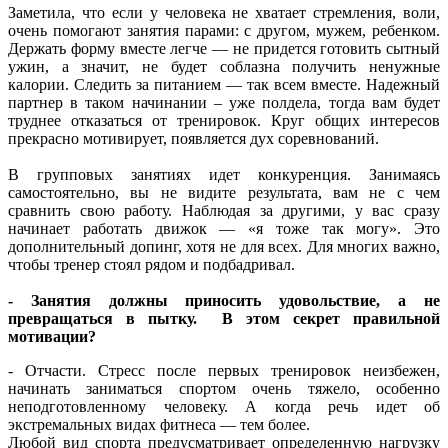
Заметила, что если у человека не хватает стремления, воли,
очень помогают занятия парами: с другом, мужем, ребенком.
Держать форму вместе легче — не придется готовить сытный
ужин, а значит, не будет соблазна получить ненужные
калории. Следить за питанием — так всем вместе. Надежный
партнер в таком начинании – уже полдела, тогда вам будет
труднее отказаться от тренировок. Круг общих интересов
прекрасно мотивирует, появляется дух соревнований.
В групповых занятиях идет конкуренция. Занимаясь
самостоятельно, вы не видите результата, вам не с чем
сравнить свою работу. Наблюдая за другими, у вас сразу
начинает работать движок — «я тоже так могу». Это
дополнительный допинг, хотя не для всех. Для многих важно,
чтобы тренер стоял рядом и подбадривал.
- Занятия должны приносить удовольствие, а не
превращаться в пытку. В этом секрет правильной
мотивации?
- Отчасти. Стресс после первых тренировок неизбежен,
начинать заниматься спортом очень тяжело, особенно
неподготовленному человеку. А когда речь идет об
экстремальных видах фитнеса — тем более.
Любой вид спорта предусматривает определенную нагрузку