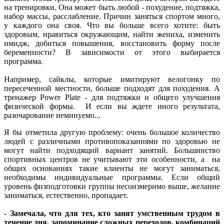
на тренировки. Она может быть любой - похудение, подтяжка,
набор массы, расслабление. Причин заняться спортом много,
у каждого она своя. Что вы больше всего хотите: быть
здоровым, нравиться окружающим, найти жениха, изменить
имидж, добиться повышения, восстановить форму после
беременности? В зависимости от этого выбирается
программа.
Например, сайклы, которые имитируют велогонку по
пересеченной местности, больше подходят для похудения. А
тренажер Power Plate - для подтяжки и общего улучшения
физической формы. И если вы ждете иного результата,
разочарование неминуемо...
Я бы отметила другую проблему: очень большое количество
людей с различными противопоказаниями по здоровью не
могут найти подходящий вариант занятий. Большинство
спортивных центров не учитывают эти особенности, а на
общих основаниях такие клиенты не могут заниматься,
необходимы индивидуальные программы. Если общий
уровень физподготовки группы несоизмеримо выше, желание
заниматься, естественно, пропадает.
- Замечала, что для тех, кто занят умственным трудом в
течение дня, запоминание сложных переходов, комбинаций