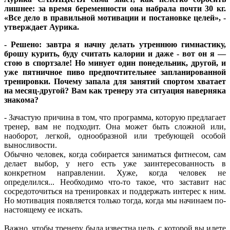
лишнее: за время беременности она набрала почти 30 кг.
«Все дело в правильной мотивации и постановке целей», -
утверждает Аурика.
- Решено: завтра я начну делать утреннюю гимнастику,
брошу курить, буду считать калории и даже - вот он я —
стою в спортзале! Но минует один понедельник, другой, и
уже пятничное пиво предпочтительнее запланированной
тренировки. Почему запала для занятий спортом хватает
на месяц-другой? Вам как тренеру эта ситуация наверняка
знакома?
- Зачастую причина в том, что программа, которую предлагает
тренер, вам не подходит. Она может быть сложной или,
наоборот, легкой, однообразной или требующей особой
выносливости.
Обычно человек, когда собирается заниматься фитнесом, сам
делает выбор, у него есть уже заинтересованность в
конкретном направлении. Хуже, когда человек не
определился... Необходимо что-то такое, что заставит нас
сосредоточиться на тренировках и поддержать интерес к ним.
Но мотивация появляется только тогда, когда мы начинаем по-
настоящему ее искать.
Важно, чтобы тренеру была известна цель, с которой вы идете