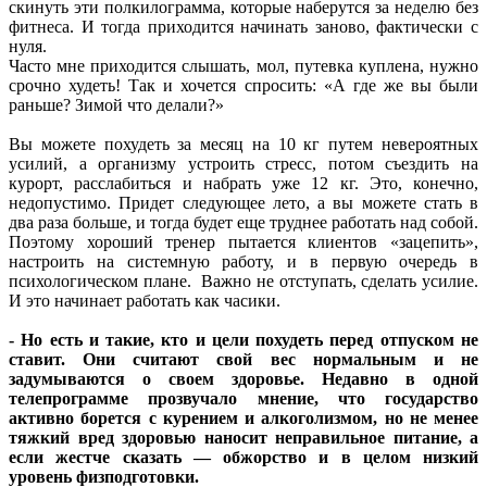
скинуть эти полкилограмма, которые наберутся за неделю без
фитнеса. И тогда приходится начинать заново, фактически с
нуля.
Часто мне приходится слышать, мол, путевка куплена, нужно
срочно худеть! Так и хочется спросить: «А где же вы были
раньше? Зимой что делали?»
Вы можете похудеть за месяц на 10 кг путем невероятных
усилий, а организму устроить стресс, потом съездить на
курорт, расслабиться и набрать уже 12 кг. Это, конечно,
недопустимо. Придет следующее лето, а вы можете стать в
два раза больше, и тогда будет еще труднее работать над собой.
Поэтому хороший тренер пытается клиентов «зацепить»,
настроить на системную работу, и в первую очередь в
психологическом плане. Важно не отступать, сделать усилие.
И это начинает работать как часики.
- Но есть и такие, кто и цели похудеть перед отпуском не
ставит. Они считают свой вес нормальным и не
задумываются о своем здоровье. Недавно в одной
телепрограмме прозвучало мнение, что государство
активно борется с курением и алкоголизмом, но не менее
тяжкий вред здоровью наносит неправильное питание, а
если жестче сказать — обжорство и в целом низкий
уровень физподготовки.