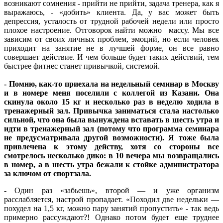
возникают сомнения - прийти не прийти, задача тренера, как я
выражаюсь, - «добить» клиента. Да, у вас может быть
депрессия, усталость от трудной рабочей недели или просто
плохое настроение. Отговорок найти можно массу. Мы все
зависим от своих личных проблем, эмоций, но если человек
приходит на занятие не в лучшей форме, он все равно
совершает действие. И чем больше будет таких действий, тем
быстрее фитнес станет привычкой, системой.
- Помню, как-то приехала на недельный семинар в Москву
и в номере меня поселили с коллегой из Казани. Она
скинула около 15 кг и несколько раз в неделю ходила в
тренажерный зал. Привычка заниматься стала настолько
сильной, что она была вынуждена вставать в шесть утра и
идти в тренажерный зал (потому что программа семинара
не предусматривала другой возможности). Я тоже была
привлечена к этому действу, хотя со стороны все
смотрелось несколько дико: в 10 вечера мы возвращались
в номер, а в шесть утра бежали к стойке администратора
за ключом от спортзала.
- Один раз «забьешь», второй — и уже организм
расслабляется, настрой пропадает. «Походил две недельки —
похудел на 1,5 кг, можно пару занятий пропустить» - так ведь
примерно рассуждают?! Однако потом будет еще труднее