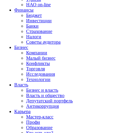
НАО on-line
Финансы
Бюджет
Инвестиции
Банки
Страхование
Налоги
Советы аудитора
Бизнес
Компании
Малый бизнес
Конфликты
Торговля
Исследования
Технологии
Власть
Бизнес и власть
Власть и общество
Депутатский портфель
Антикоррупция
Карьера
Мастер-класс
Профи
Образование
Кто есть кто?