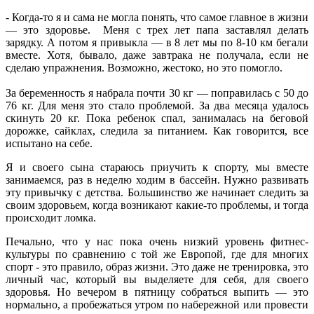
- Когда-то я и сама не могла понять, что самое главное в жизни
— это здоровье. Меня с трех лет папа заставлял делать
зарядку. А потом я привыкла — в 8 лет мы по 8-10 км бегали
вместе. Хотя, бывало, даже завтрака не получала, если не
сделаю упражнения. Возможно, жестоко, но это помогло.
За беременность я набрала почти 30 кг — поправилась с 50 до
76 кг. Для меня это стало проблемой. За два месяца удалось
скинуть 20 кг. Пока ребенок спал, занималась на беговой
дорожке, сайклах, следила за питанием. Как говорится, все
испытано на себе.
Я и своего сына стараюсь приучить к спорту, мы вместе
занимаемся, раз в неделю ходим в бассейн. Нужно развивать
эту привычку с детства. Большинство же начинает следить за
своим здоровьем, когда возникают какие-то проблемы, и тогда
происходит ломка.
Печально, что у нас пока очень низкий уровень фитнес-
культуры по сравнению с той же Европой, где для многих
спорт - это правило, образ жизни. Это даже не тренировка, это
личный час, который вы выделяете для себя, для своего
здоровья. Но вечером в пятницу собраться выпить — это
нормально, а пробежаться утром по набережной или провести