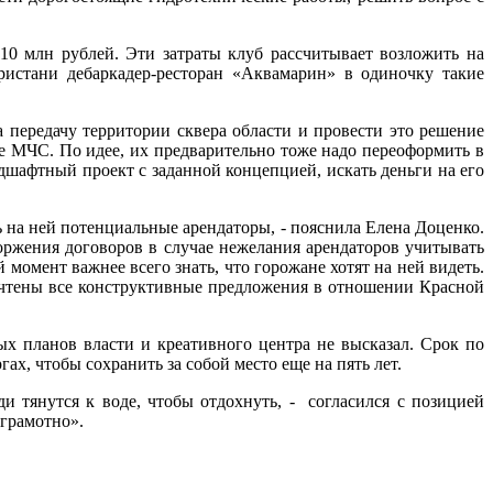
0 млн рублей. Эти затраты клуб рассчитывает возложить на
ристани дебаркадер-ресторан «Аквамарин» в одиночку такие
а передачу территории сквера области и провести это решение
е МЧС. По идее, их предварительно тоже надо переоформить в
ндшафтный проект с заданной концепцией, искать деньги на его
 на ней потенциальные арендаторы, - пояснила Елена Доценко.
ржения договоров в случае нежелания арендаторов учитывать
момент важнее всего знать, что горожане хотят на ней видеть.
учтены все конструктивные предложения в отношении Красной
х планов власти и креативного центра не высказал. Срок по
ах, чтобы сохранить за собой место еще на пять лет.
 тянутся к воде, чтобы отдохнуть, - согласился с позицией
грамотно».