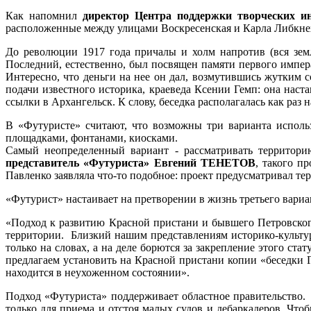
Как напомнил
директор Центра поддержки творческих 
расположенные между улицами Воскресенская и Карла Либкнех
До революции 1917 года причалы и холм напротив (вся зем
Последний, естественно, был посвящен памяти первого импера
Интересно, что деньги на нее он дал, возмутившись жутким со
подачи известного историка, краеведа Ксении Гемп: она наст
ссылки в Архангельск. К слову, беседка располагалась как раз 
В «Футуристе» считают, что возможны три варианта исполь
площадками, фонтанами, киосками.
Самый неопределенный вариант - рассматривать территор
представитель «Футуриста» Евгений ТЕНЕТОВ
, такого п
Павленко заявляла что-то подобное: проект предусматривал тер
«Футурист» настаивает на претворении в жизнь третьего вари
«Подход к развитию Красной пристани и бывшего Петровског
территории. Близкий нашим представлениям историко-культу
только на словах, а на деле борются за закрепление этого ст
предлагаем установить на Красной пристани копии «беседки Г
находится в неухоженном состоянии».
Подход «Футуриста» поддерживает областное правительство.
только для приема и отстоя малых судов и дебаркадеров. Чт