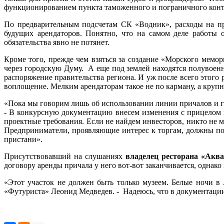
функционированием пункта таможенного и пограничного конт
По предварительным подсчетам СК «Водник», расходы на пр
будущих арендаторов. Понятно, что на самом деле работы 
обязательства явно не потянет.
Кроме того, прежде чем взяться за создание «Морского мемор
через городскую Думу. А еще под землей находятся полувоен
распоряжение правительства региона. И уж после всего этого 
воплощение. Мелким арендаторам такое не по карману, а круп
«Пока мы говорим лишь об использовании линии причалов и го
- В конкурсную документацию внесем изменения с прицелом 
проектные требования. Если не найдем инвесторов, никто не м
Предприниматели, проявляющие интерес к торгам, должны по
пристани».
Присутствовавший на слушаниях
владелец ресторана «Ак
договору аренды причала у него вот-вот заканчивается, однако
«Этот участок не должен быть только музеем. Белые ночи в
«Футуриста» Леонид Медведев. - Надеюсь, что в документаци