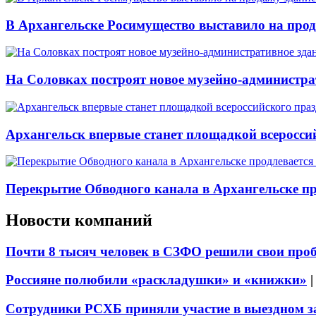
В Архангельске Росимущество выставило на про
На Соловках построят новое музейно-администра
Архангельск впервые станет площадкой всеросси
Перекрытие Обводного канала в Архангельске про
Новости компаний
Почти 8 тысяч человек в СЗФО решили свои про
Россияне полюбили «раскладушки» и «книжки»
Сотрудники РСХБ приняли участие в выездном за