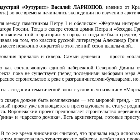
индустрий «Футурист» Василий ЛАРИОНОВ
, именно от Кр
та) во все времена начинались экспедиции по изучению арктич
ля между памятником Петру I и обелиском «Жертвам интерве
тора России. Тогда в сквере стояли домик Петра и «беседка Гр
стоянием этой территории: у города и тогда не было средств, 
аивала на том, что классик русской литературы Александр Гри
на месте незаконно открытой в этот летний сезон шашлычной...
зования причалов и сквера. Самый дешевый — просто «облаг
ию как составляющую единой набережной Северной Двины от
роекта пока не существует (перед последними выборами мэра 
расное строительство к реке с разграничителями-бульварами, но,
анта - создании тематической зоны с условным названием «Морс
о сквера должен быть комплексным — это мировой тренд, - о
рный проект уже воплощается в претендующем на статус родин
атуса. Воронежский проект предполагает строительство деревянно
рина» и «царского домика». Есть архитекторы, готовые приступи
 В то же время чиновники считают, что причалы надо использ
обы там швартовались туристические лайнеры, необходимо прове