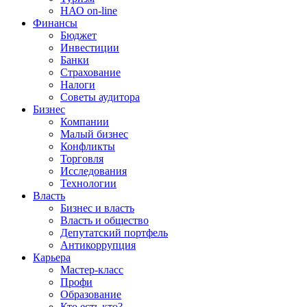
НАО on-line
Финансы
Бюджет
Инвестиции
Банки
Страхование
Налоги
Советы аудитора
Бизнес
Компании
Малый бизнес
Конфликты
Торговля
Исследования
Технологии
Власть
Бизнес и власть
Власть и общество
Депутатский портфель
Антикоррупция
Карьера
Мастер-класс
Профи
Образование
Кто есть кто?