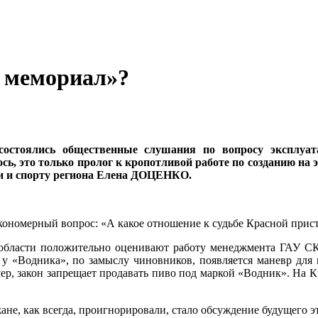
й мемориал»?
состоялись общественные слушания по вопросу эксплуат
сь, это только пролог к кропотливой работе по созданию на 
жи и спорту региона Елена ДОЦЕНКО.
ономерный вопрос: «А какое отношение к судьбе Красной прис
 области положительно оценивают работу менеджмента ГАУ СК
о, у «Водника», по замыслу чиновников, появляется маневр дл
мер, закон запрещает продавать пиво под маркой «Водник». На 
не, как всегда, проигнорировали, стало обсуждение будущего эт