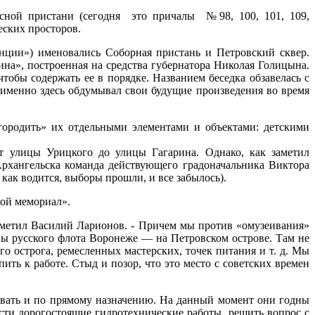
асной пристани (сегодня это причалы №98, 100, 101, 109,
еских просторов.
нции») именовались Соборная пристань и Петровский сквер.
ина», построенная на средства губернатора Николая Голицына.
чтобы содержать ее в порядке. Названием беседка обзавелась с
н именно здесь обдумывал свои будущие произведения во время
ородить» их отдельными элементами и объектами: детскими
 улицы Урицкого до улицы Гагарина. Однако, как заметил
Архангельска команда действующего градоначальника Виктора
 как водится, выборы прошли, и все забылось).
кой мемориал».
тметил Василий Ларионов. - Причем мы против «омузеивания»
ы русского флота Воронеже — на Петровском острове. Там не
го острога, ремесленных мастерских, точек питания и т. д. Мы
ть к работе. Стыд и позор, что это место с советских времен
овать и по прямому назначению. На данный момент они годны
сти дорогостоящие гидротехнические работы, решить вопрос с