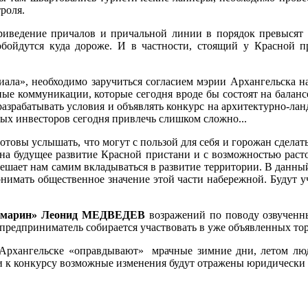
роля.
иведение причалов и причальной линии в порядок превысят 1
обойдутся куда дороже. И в частности, стоящий у Красной п
иала», необходимо заручиться согласием мэрии Архангельска н
ные коммуникации, которые сегодня вроде бы состоят на баланс
разрабатывать условия и объявлять конкурс на архитектурно-ла
ных инвесторов сегодня привлечь слишком сложно...
товы услышать, что могут с пользой для себя и горожан сделать
на будущее развитие Красной пристани и с возможностью расто
ешает нам самим вкладываться в развитие территории. В данный 
нимать общественное значение этой части набережной. Будут 
вамарин» Леонид МЕДВЕДЕВ
возражений по поводу озвученны
 предприниматель cобирается участвовать в уже объявленных торг
 Архангельске «оправдывают» мрачные зимние дни, летом люди
и к конкурсу возможные изменения будут отражены юридически 