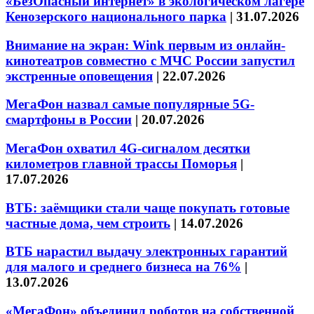
«БезОпасный интернет» в экологическом лагере
Кенозерского национального парка
|
31.07.2026
Внимание на экран: Wink первым из онлайн-
кинотеатров совместно с МЧС России запустил
экстренные оповещения
|
22.07.2026
МегаФон назвал самые популярные 5G-
смартфоны в России
|
20.07.2026
МегаФон охватил 4G-сигналом десятки
километров главной трассы Поморья
|
17.07.2026
ВТБ: заёмщики стали чаще покупать готовые
частные дома, чем строить
|
14.07.2026
ВТБ нарастил выдачу электронных гарантий
для малого и среднего бизнеса на 76%
|
13.07.2026
«МегаФон» объединил роботов на собственной