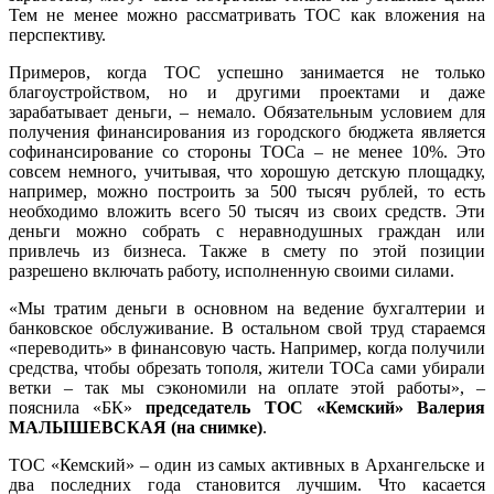
Тем не менее можно рассматривать ТОС как вложения на
перспективу.
Примеров, когда ТОС успешно занимается не только
благоустройством, но и другими проектами и даже
зарабатывает деньги, – немало. Обязательным условием для
получения финансирования из городского бюджета является
софинансирование со стороны ТОСа – не менее 10%. Это
совсем немного, учитывая, что хорошую детскую площадку,
например, можно построить за 500 тысяч рублей, то есть
необходимо вложить всего 50 тысяч из своих средств. Эти
деньги можно собрать с неравнодушных граждан или
привлечь из бизнеса. Также в смету по этой позиции
разрешено включать работу, исполненную своими силами.
«Мы тратим деньги в основном на ведение бухгалтерии и
банковское обслуживание. В остальном свой труд стараемся
«переводить» в финансовую часть. Например, когда получили
средства, чтобы обрезать тополя, жители ТОСа сами убирали
ветки – так мы сэкономили на оплате этой работы», –
пояснила «БК»
председатель ТОС «Кемский» Валерия
МА
ЛЫШЕВСКАЯ (на снимке)
.
ТОС «Кемский» – один из самых активных в Архангельске и
два последних года становится лучшим. Что касается