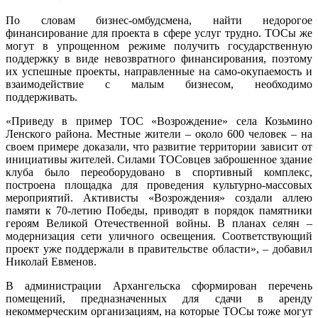
По словам бизнес-омбудсмена, найти недорогое
финансирование для проекта в сфере услуг трудно. ТОСы же
могут в упрощенном режиме получить государственную
поддержку в виде невозвратного финансирования, поэтому
их успешные проекты, направленные на само-окупаемость и
взаимодействие с малым бизнесом, необходимо
поддерживать.
«Приведу в пример ТОС «Возрождение» села Козьмино
Ленского района. Местные жители – около 600 человек – на
своем примере доказали, что развитие территории зависит от
инициативы жителей. Силами ТОСовцев заброшенное здание
клуба было переоборудовано в спортивный комплекс,
построена площадка для проведения культурно-массовых
мероприятий. Активисты «Возрождения» создали аллею
памяти к 70-летию Победы, приводят в порядок памятники
героям Великой Отечественной войны. В планах селян –
модернизация сети уличного освещения. Соответствующий
проект уже поддержали в правительстве области», – добавил
Николай Евменов.
В администрации Архангельска сформирован перечень
помещений, предназначенных для сдачи в аренду
некоммерческим организациям, на которые ТОСы тоже могут