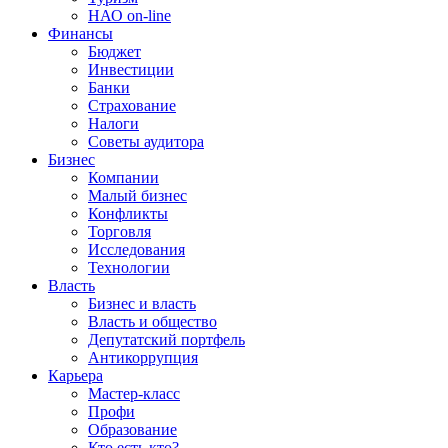
НАО on-line
Финансы
Бюджет
Инвестиции
Банки
Страхование
Налоги
Советы аудитора
Бизнес
Компании
Малый бизнес
Конфликты
Торговля
Исследования
Технологии
Власть
Бизнес и власть
Власть и общество
Депутатский портфель
Антикоррупция
Карьера
Мастер-класс
Профи
Образование
Кто есть кто?