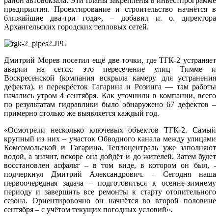
район автовокзала. Эти планы закреплены в инвестпрограмме
предприятия. Проектирование и строительство начнётся в
ближайшие два-три года», – добавил и. о. директора
Архангельских городских тепловых сетей.
Дмитрий Морев посетил ещё две точки, где ТГК-2 устраняет
аварии на сетях: это пересечение улиц Тимме и
Воскресенской (компания вскрыла камеру для устранения
дефекта), и перекрёсток Гагарина и Розинга — там работы
начались утром 4 сентября. Как уточнили в компании, всего
по результатам гидравлики было обнаружено 67 дефектов –
примерно столько же выявляется каждый год.
«Осмотрели несколько ключевых объектов ТГК-2. Самый
крупный из них – участок Обводного канала между улицами
Комсомольской и Гагарина. Теплоцентраль уже заполняют
водой, а значит, вскоре она дойдёт и до жителей. Затем будет
восстановлен асфальт – в том виде, в котором он был, -
подчеркнул Дмитрий Александрович. – Сегодня наша
первоочередная задача – подготовиться к осенне-зимнему
периоду и завершить все ремонты к старту отопительного
сезона. Ориентировочно он начнётся во второй половине
сентября – с учётом текущих погодных условий».