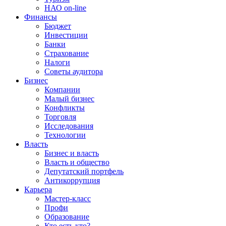
НАО on-line
Финансы
Бюджет
Инвестиции
Банки
Страхование
Налоги
Советы аудитора
Бизнес
Компании
Малый бизнес
Конфликты
Торговля
Исследования
Технологии
Власть
Бизнес и власть
Власть и общество
Депутатский портфель
Антикоррупция
Карьера
Мастер-класс
Профи
Образование
Кто есть кто?