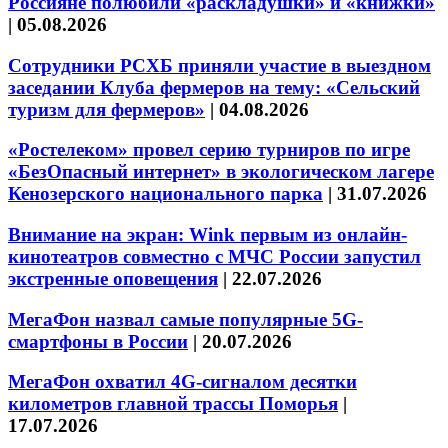
Россияне полюбили «раскладушки» и «книжки»
|
05.08.2026
Сотрудники РСХБ приняли участие в выездном
заседании Клуба фермеров на тему: «Сельский
туризм для фермеров»
|
04.08.2026
«Ростелеком» провел серию турниров по игре
«БезОпасный интернет» в экологическом лагере
Кенозерского национального парка
|
31.07.2026
Внимание на экран: Wink первым из онлайн-
кинотеатров совместно с МЧС России запустил
экстренные оповещения
|
22.07.2026
МегаФон назвал самые популярные 5G-
смартфоны в России
|
20.07.2026
МегаФон охватил 4G-сигналом десятки
километров главной трассы Поморья
|
17.07.2026