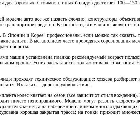
ия для взрослых. Стоимость иных болидов достигает 100—150 
ей модели авто все же назвать сложно: конструкторы объектив
ное транспортное средство. В частности, все машины являются 
. В Японии и Корее профессионалы, если можно так сказать, тр
такие деньги. В мегаполисах часто проводятся соревнования ме
рает обороты.
лями машин установлена планка: рекомендуемый возраст пользо
ьном уровне. Успех здесь зависит только от вашего желания. Ну
лиды проходят техническое обслуживание: хозяева разбирают и
носятся. Их заказ — дорогое удовольствие.
плекта колес хватает на сезон (все зависит от стиля вождения)
одит ничего непоправимого. Модели могут развить скорость до
Архангельске нет, а на набережной слишком много отдыхающих —
рудована хорошая закрытая трасса: на гонки приходит множест