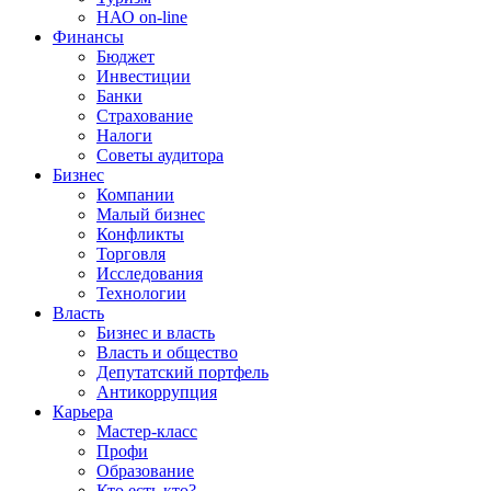
НАО on-line
Финансы
Бюджет
Инвестиции
Банки
Страхование
Налоги
Советы аудитора
Бизнес
Компании
Малый бизнес
Конфликты
Торговля
Исследования
Технологии
Власть
Бизнес и власть
Власть и общество
Депутатский портфель
Антикоррупция
Карьера
Мастер-класс
Профи
Образование
Кто есть кто?