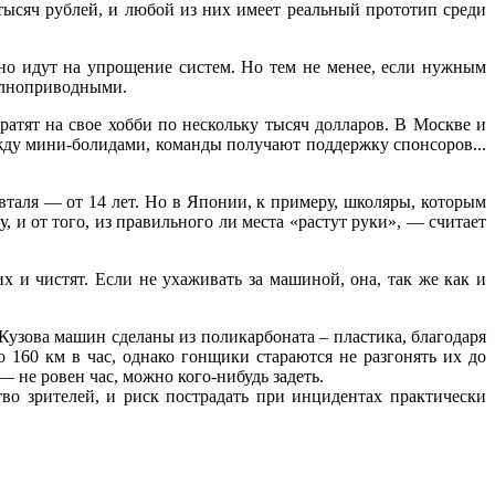
тысяч рублей, и любой из них имеет реальный прототип среди
но идут на упрощение систем. Но тем не менее, если нужным
полноприводными.
атят на свое хобби по нескольку тысяч долларов. В Москве и
жду мини-болидами, команды получают поддержку спонсоров...
вталя — от 14 лет. Но в Японии, к примеру, школяры, которым
, и от того, из правильного ли места «растут руки», — считает
х и чистят. Если не ухаживать за машиной, она, так же как и
. Кузова машин сделаны из поликарбоната – пластика, благодаря
 160 км в час, однако гонщики стараются не разгонять их до
 не ровен час, можно кого-нибудь задеть.
во зрителей, и риск пострадать при инцидентах практически