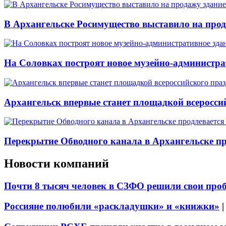
В Архангельске Росимущество выставило на про
На Соловках построят новое музейно-администра
Архангельск впервые станет площадкой всеросси
Перекрытие Обводного канала в Архангельске про
Новости компаний
Почти 8 тысяч человек в СЗФО решили свои про
Россияне полюбили «раскладушки» и «книжки»