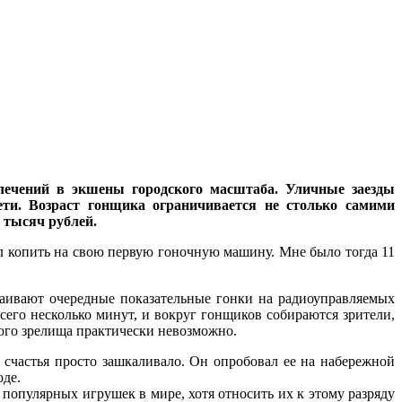
влечений в экшены городского масштаба. Уличные заезды
ети. Возраст гонщика ограничивается не столько самими
 тысяч рублей.
л копить на свою первую гоночную машину. Мне было тогда 11
раивают очередные показательные гонки на радиоуправляемых
сего несколько минут, и вокруг гонщиков собираются зрители,
этого зрелища практически невозможно.
 счастья просто зашкаливало. Он опробовал ее на набережной
оде.
популярных игрушек в мире, хотя относить их к этому разряду