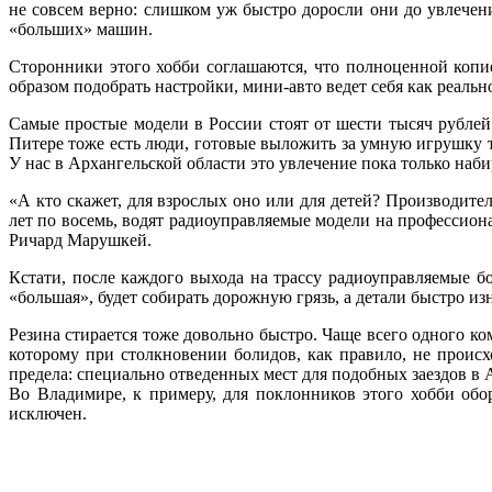
не совсем верно: слишком уж быстро доросли они до увлечен
«больших» машин.
Сторонники этого хобби соглашаются, что полноценной копи
образом подобрать настройки, мини-авто ведет себя как реаль
Самые простые модели в России стоят от шести тысяч рублей
Питере тоже есть люди, готовые выложить за умную игрушку 
У нас в Архангельской области это увлечение пока только наби
«А кто скажет, для взрослых оно или для детей? Производите
лет по восемь, водят радиоуправляемые модели на профессионал
Ричард Марушкей.
Кстати, после каждого выхода на трассу радиоуправляемые бо
«большая», будет собирать дорожную грязь, а детали быстро из
Резина стирается тоже довольно быстро. Чаще всего одного ком
которому при столкновении болидов, как правило, не происх
предела: специально отведенных мест для подобных заездов в 
Во Владимире, к примеру, для поклонников этого хобби обо
исключен.