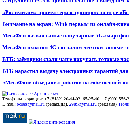
Сотрудники РСХБ приняли участие в выездном за
«Ростелеком» провел серию турниров по игре «Б
Внимание на экран: Wink первым из онлайн-кино
МегаФон назвал самые популярные 5G-смартфон
МегаФон охватил 4G-сигналом десятки километр
ВТБ: заёмщики стали чаще покупать готовые час
ВТБ нарастил выдачу электронных гарантий для 
«МегаФон» объединил роботов на собственной п
Телефоны редакции: +7 (8182) 20-44-02, 65-25-40, +7 (909) 556-2
E-mail:
bclass@mail.ru
(редакция),
29rbk@mail.ru
(реклама).
Поли