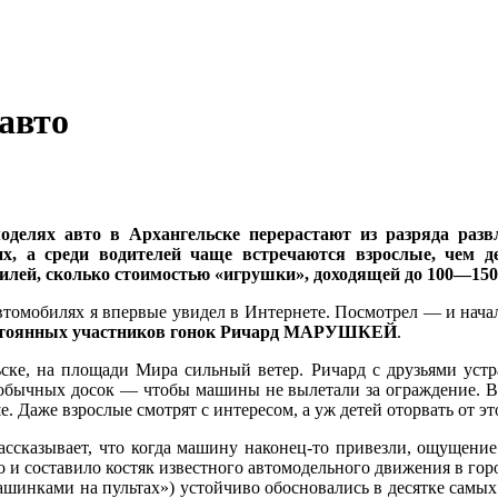
авто
оделях авто в Архангельске перерастают из разряда раз
х, а среди водителей чаще встречаются взрослые, чем д
лей, сколько стоимостью «игрушки», доходящей до 100—150
втомобилях я впервые увидел в Интернете. Посмотрел — и нача
остоянных участников гонок Ричард МАРУШКЕЙ
.
ске, на площади Мира сильный ветер. Ричард с друзьями уст
з обычных досок — чтобы машины не вылетали за ограждение. В
е. Даже взрослые смотрят с интересом, а уж детей оторвать от 
ассказывает, что когда машину наконец-то привезли, ощущение
и составило костяк известного автомодельного движения в гор
инками на пультах») устойчиво обосновались в десятке самых 