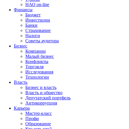
НАО on-line
Финансы
Бюджет
Инвестиции
Банки
Страхование
Налоги
Советы аудитора
Бизнес
Компании
Малый бизнес
Конфликты
Торговля
Исследования
Технологии
Власть
Бизнес и власть
Власть и общество
Депутатский портфель
Антикоррупция
Карьера
Мастер-класс
Профи
Образование
Кто есть кто?