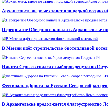
Архангельск впервые станет площадкой всеросси
Перекрытие Обводного канала в Архангельске про
В Мезени идёт строительство биотопливной коте
Никита Сергеев снялся с выборов депутатов Гос
Фестиваль «Дорога на Русский Север» собрал ре
В Архангельске продолжается благоустройство Л