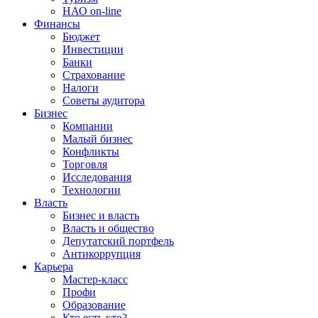
НАО on-line
Финансы
Бюджет
Инвестиции
Банки
Страхование
Налоги
Советы аудитора
Бизнес
Компании
Малый бизнес
Конфликты
Торговля
Исследования
Технологии
Власть
Бизнес и власть
Власть и общество
Депутатский портфель
Антикоррупция
Карьера
Мастер-класс
Профи
Образование
Кто есть кто?