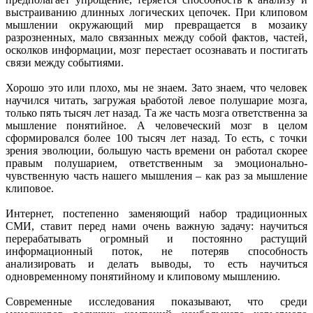
выстраиванию длинных логических цепочек. При клиповом
мышлении окружающий мир превращается в мозаику
разрозненных, мало связанных между собой фактов, частей,
осколков информации, мозг перестает осознавать и постигать
связи между событиями.
Хорошо это или плохо, мы не знаем. Зато знаем, что человек
научился читать, загружая ьработой левое полушарие мозга,
только пять тысяч лет назад. Та же часть мозга ответственна за
мышление понятийное. А человеческий мозг в целом
сформировался более 100 тысяч лет назад. То есть, с точки
зрения эволюции, большую часть времени он работал скорее
правым полушарием, ответственным за эмоционально-
чувственную часть нашего мышления – как раз за мышление
клиповое.
Интернет, постепенно заменяющий набор традиционных
СМИ, ставит перед нами очень важную задачу: научиться
перерабатывать огромный и постоянно растущий
информационный поток, не потеряв способность
анализировать и делать выводы, то есть научиться
одновременному понятийному и клиповому мышлению.
Современные исследования показывают, что среди