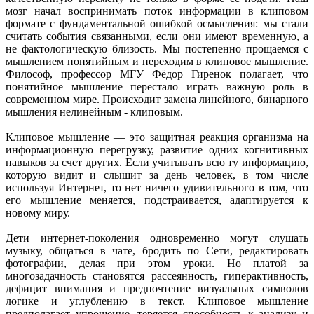
мозг начал воспринимать поток информации в клиповом
формате с фундаментальной ошибкой осмысления: мы стали
считать события связанными, если они имеют временную, а
не фактологическую близость. Мы постепенно прощаемся с
мышлением понятийным и переходим в клиповое мышление.
Философ, профессор МГУ Фёдор Гиренок полагает, что
понятийное мышление перестало играть важную роль в
современном мире. Происходит замена линейного, бинарного
мышления нелинейным - клиповым.
Клиповое мышление — это защитная реакция организма на
информационную перегрузку, развитие одних когнитивных
навыков за счет других. Если учитывать всю ту информацию,
которую видит и слышит за день человек, в том числе
используя Интернет, то нет ничего удивительного в том, что
его мышление меняется, подстраивается, адаптируется к
новому миру.
Дети интернет-поколения одновременно могут слушать
музыку, общаться в чате, бродить по Сети, редактировать
фотографии, делая при этом уроки. Но платой за
многозадачность становятся рассеянность, гиперактивность,
дефицит внимания и предпочтение визуальных символов
логике и углублению в текст. Клиповое мышление
предполагает упрощение, теряется способность к анализу и