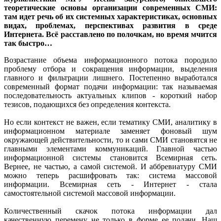
теоретические основы организации современных СМИ:
там идет речь об их системных характеристиках, основных
видах, проблемах, перспективах развития в среде
Интернета. Всё расставлено по полочкам, но время мчится
так быстро…
Возрастание объема информационного потока породило
проблему отбора и сокращения информации, выделения
главного и фильтрации лишнего. Постепенно выработался
современный формат подачи информации: так называемая
последовательность актуальных клипов - короткий набор
тезисов, подающихся без определения контекста.
Но если контекст не важен, если тематику СМИ, аналитику в
информационном материале заменяет фоновый шум
окружающей действительности, то и сами СМИ становятся не
главными элементами коммуникаций. Главной частью
информационной системы становится Всемирная сеть.
Вернее, не частью, а самой системой. И аббревиатуру СМИ
можно теперь расшифровать так: система массовой
информации. Всемирная сеть - Интернет - стала
самостоятельной системой массовой информации.
Количественный скачок потока информации дал
качественную перемену не только в форме ее подачи. Наш