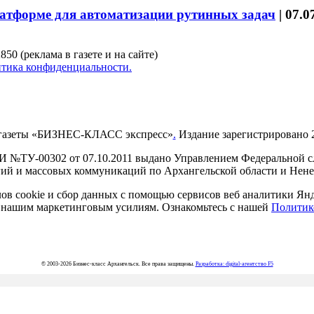
латформе для автоматизации рутинных задач
|
07.0
850 (реклама в газете и на сайте)
тика конфиденциальности.
газеты «БИЗНЕС-КЛАСС экспресс»
.
Издание зарегистрировано 2
И №ТУ-00302 от 07.10.2011 выдано Управлением Федеральной сл
й и массовых коммуникаций по Архангельской области и Нен
в cookie и сбор данных с помощью сервисов веб аналитики Янде
ия нашим маркетинговым усилиям. Ознакомьтесь с нашей
Политик
© 2003-2026 Бизнес-класс Архангельск. Все права защищены.
Разработка: digital-агентство F5