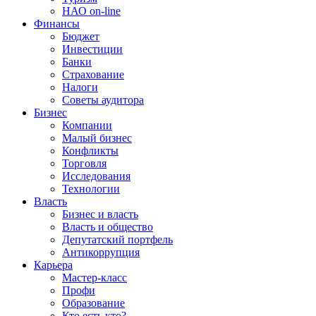
НАО on-line
Финансы
Бюджет
Инвестиции
Банки
Страхование
Налоги
Советы аудитора
Бизнес
Компании
Малый бизнес
Конфликты
Торговля
Исследования
Технологии
Власть
Бизнес и власть
Власть и общество
Депутатский портфель
Антикоррупция
Карьера
Мастер-класс
Профи
Образование
Кто есть кто?