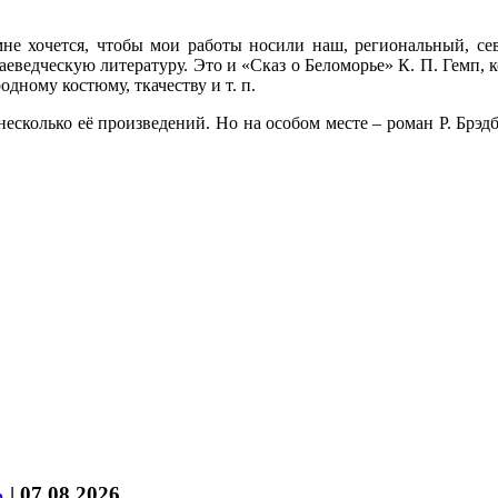
мне хочется, чтобы мои работы носили наш, региональный, с
еведческую литературу. Это и «Сказ о Беломорье» К. П. Гемп, 
дному костюму, ткачеству и т. п.
есколько её произведений. Но на особом месте – роман Р. Брэд
%
|
07.08.2026