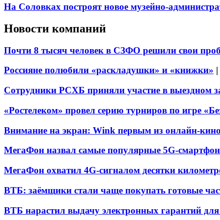
На Соловках построят новое музейно-администра
Новости компаний
Почти 8 тысяч человек в СЗФО решили свои про
Россияне полюбили «раскладушки» и «книжки»
Сотрудники РСХБ приняли участие в выездном за
«Ростелеком» провел серию турниров по игре «Б
Внимание на экран: Wink первым из онлайн-кино
МегаФон назвал самые популярные 5G-смартфон
МегаФон охватил 4G-сигналом десятки километр
ВТБ: заёмщики стали чаще покупать готовые час
ВТБ нарастил выдачу электронных гарантий для 