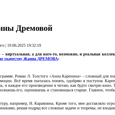
анны Дремовой
 | 19.06.2025 19:32:19
 – виртуальная, а для кого‑то, возможно, и реальная колл
 по ткачеству Жанна ДРЕМОВА
:
рограмме. Роман Л. Толстого «Анна Каренина» – сложный для п
моции. Всё время пыталась понять, одобряю я поступок Карен
 и каждое его произведение я читаю, как будто смотрю кино. Т
 познаешь его, оцениваешь и становишься старше. Главное, что
уру, например, Н. Карамзина. Кроме того, мне доставляло огро
ачниками, решая подряд все сложные задачи и теоремы, не входи