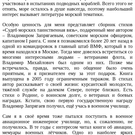
участвовал в испытаниях подводных кораблей. Всего этого не
отнять, море осталось в душе навсегда, поэтому наибольший
интерес вызывает литература морской тематики.
Особую ценность для меня представляет сборник стихов
«Судеб морских таинственная вязь», подаренный мне автором
– Владимиром Запрягаевым, советским морским офицером,
капитаном I ранга. С ним я познакомился более 20 лет назад в
одной из командировок в главный штаб ВМФ, который в то
время находился в Москве. Тогда мне довелось встретиться со
многими интересными людьми – ветеранами флота, и
Владимир Михайлович был одним из них. Позже мы
встречались, правда, нечасто, но общение было очень
приятным, и я признателен ему за этот подарок. Книга
выпущена в 2005 году ограниченным тиражом. В стихах
автор рассказывает о своей жизни: курсантской молодости,
тяжёлой службе на далеком Севере, потере близких. Есть
стихи о Родине, о воинском долге, о ветеранах и боевых
наградах. Кстати, свою первую государственную награду
Владимир Запрягаев получил, ещё учась в военном училище.
Сам я в своё время тоже пытался поступить в военное
авиационное инженерное училище, но, к сожалению, не
получилось. В те годы с интересом читал книги об авиации,
мемуары военных лётчиков. Одно из наиболее ярких