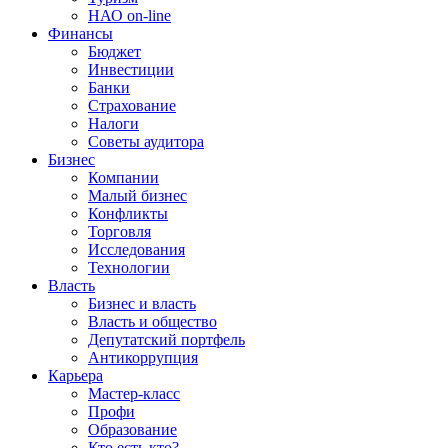
НАО on-line
Финансы
Бюджет
Инвестиции
Банки
Страхование
Налоги
Советы аудитора
Бизнес
Компании
Малый бизнес
Конфликты
Торговля
Исследования
Технологии
Власть
Бизнес и власть
Власть и общество
Депутатский портфель
Антикоррупция
Карьера
Мастер-класс
Профи
Образование
Кто есть кто?