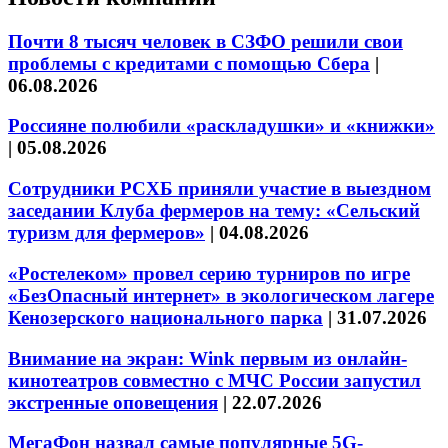
Почти 8 тысяч человек в СЗФО решили свои
проблемы с кредитами с помощью Сбера
|
06.08.2026
Россияне полюбили «раскладушки» и «книжки»
|
05.08.2026
Сотрудники РСХБ приняли участие в выездном
заседании Клуба фермеров на тему: «Сельский
туризм для фермеров»
|
04.08.2026
«Ростелеком» провел серию турниров по игре
«БезОпасный интернет» в экологическом лагере
Кенозерского национального парка
|
31.07.2026
Внимание на экран: Wink первым из онлайн-
кинотеатров совместно с МЧС России запустил
экстренные оповещения
|
22.07.2026
МегаФон назвал самые популярные 5G-