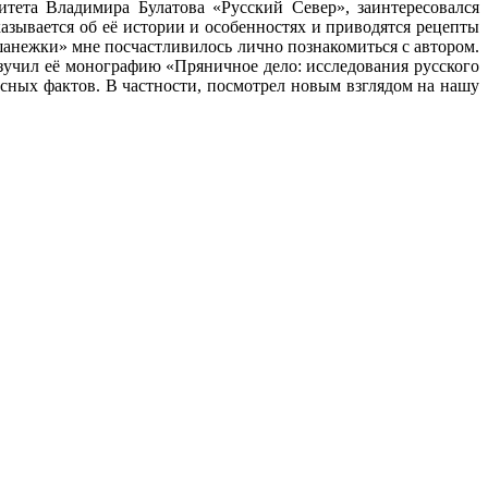
тета Владимира Булатова «Русский Север», заинтересовался
зывается об её истории и особенностях и приводятся рецепты
шанежки» мне посчастливилось лично познакомиться с автором.
зучил её монографию «Пряничное дело: исследования русского
есных фактов. В частности, посмотрел новым взглядом на нашу