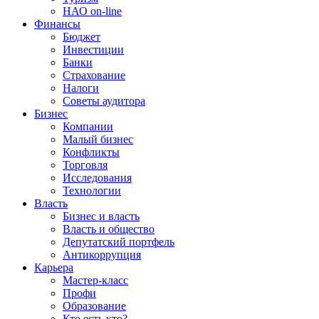
НАО on-line
Финансы
Бюджет
Инвестиции
Банки
Страхование
Налоги
Советы аудитора
Бизнес
Компании
Малый бизнес
Конфликты
Торговля
Исследования
Технологии
Власть
Бизнес и власть
Власть и общество
Депутатский портфель
Антикоррупция
Карьера
Мастер-класс
Профи
Образование
Кто есть кто?