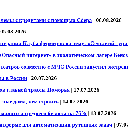
блемы с кредитами с помощью Сбера
|
06.08.2026
|
05.08.2026
седании Клуба фермеров на тему: «Сельский тури
езОпасный интернет» в экологическом лагере Кено
театров совместно с МЧС России запустил экстре
ы в России
|
20.07.2026
ов главной трассы Поморья
|
17.07.2026
тные дома, чем строить
|
14.07.2026
малого и среднего бизнеса на 76%
|
13.07.2026
латформе для автоматизации рутинных задач
|
07.0