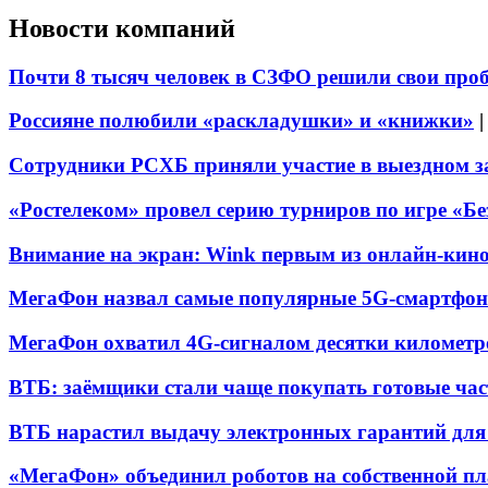
Новости компаний
Почти 8 тысяч человек в СЗФО решили свои про
Россияне полюбили «раскладушки» и «книжки»
Сотрудники РСХБ приняли участие в выездном за
«Ростелеком» провел серию турниров по игре «Б
Внимание на экран: Wink первым из онлайн-кино
МегаФон назвал самые популярные 5G-смартфон
МегаФон охватил 4G-сигналом десятки километр
ВТБ: заёмщики стали чаще покупать готовые час
ВТБ нарастил выдачу электронных гарантий для 
«МегаФон» объединил роботов на собственной п