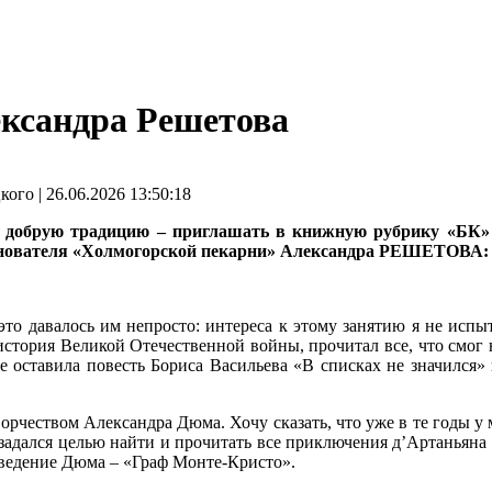
ександра Решетова
о | 26.06.2026 13:50:18
добрую традицию – приглашать в книжную рубрику «БК» г
снователя «Холмогорской пекарни» Александра РЕШЕТОВА:
 это давалось им непросто: интереса к этому занятию я не испы
история Великой Отечественной войны, прочитал все, что смог н
 оставила повесть Бориса Васильева «В списках не значился»
ворчеством Александра Дюма. Хочу сказать, что уже в те годы у
 задался целью найти и прочитать все приключения д’Артаньяна
зведение Дюма – «Граф Монте-Кристо».