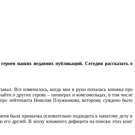
ероев наших недавних публикаций. Сегодня рассказать о
тывал. Все изменилось, когда мне в руки попалась книжка про
айти о других героях – пионерах и комсомольцах, в том числе
 про лейтенанта Николая Плужникова, которому суждено было
 меня была привычка основательно подходить к начатому делу и
 и его друзей. В эпоху книжного дефицита на поиски этих книг