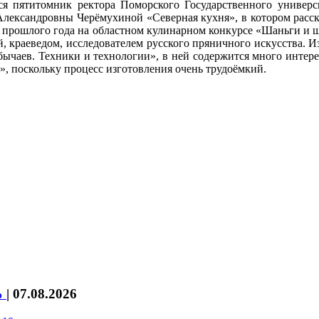
ся пятитомник ректора Поморского Государственного универси
ександровны Черёмухиной «Северная кухня», в котором расска
ю прошлого года на областном кулинарном конкурсе «Шаньги и 
, краеведом, исследователем русского пряничного искусства. И
бычаев. Техники и технологии», в ней содержится много интер
, поскольку процесс изготовления очень трудоёмкий.
%
|
07.08.2026