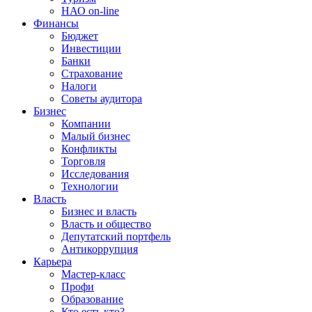
НАО on-line
Финансы
Бюджет
Инвестиции
Банки
Страхование
Налоги
Советы аудитора
Бизнес
Компании
Малый бизнес
Конфликты
Торговля
Исследования
Технологии
Власть
Бизнес и власть
Власть и общество
Депутатский портфель
Антикоррупция
Карьера
Мастер-класс
Профи
Образование
Кто есть кто?