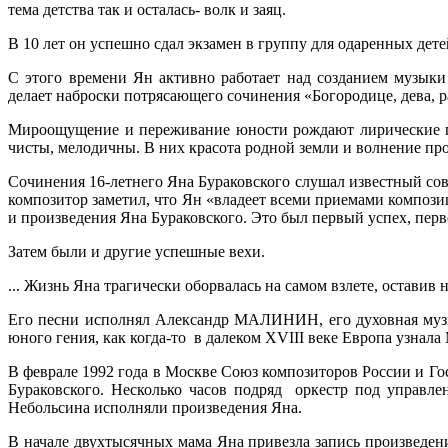
тема детства так и осталась- волк и заяц.
В 10 лет он успешно сдал экзамен в группу для одаренных дет
С этого времени Ян активно работает над созданием музыки 
делает наброски потрясающего сочинения «Богородице, дева, р
Мироощущение и переживание юности рождают лирические пе
чисты, мелодичны. В них красота родной земли и волнение п
Сочинения 16-летнего Яна Бураковского слушал известный со
композитор заметил, что Ян «владеет всеми приемами компози
и произведения Яна Бураковского. Это был первый успех, перв
Затем были и другие успешные вехи.
... Жизнь Яна трагически оборвалась на самом взлете, остави
Его песни исполнял Александр МАЛИНИН, его духовная музы
юного гения, как когда-то в далеком XVIII веке Европа узнала
В феврале 1992 года в Москве Союз композиторов России и Г
Бураковского. Несколько часов подряд оркестр под управл
Небольсина исполняли произведения Яна.
В начале двухтысячных мама Яна привезла запись произведен