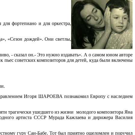
 для фортепиано и для оркестра,
а», «Сезон дождей». Они светлы,
, - сказал он.- Это нужно издавать». А о самом юном авторе
к пьес советских композиторов для детей, куда были включены
ии.
 управлением Игоря ШАРОЕВА познакомил Европу с наследием
мяти трагически ушедшего из жизни молодого композитора Яна
ародного артиста СССР Мурада Кажлаева и дирижера Василия
естному гуру Саи-Бабе. Тот был приятно ошеломлен и поручил