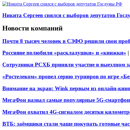
Никита Сергеев снялся с выборов депутатов Гос
Новости компаний
Почти 8 тысяч человек в СЗФО решили свои про
Россияне полюбили «раскладушки» и «книжки»
Сотрудники РСХБ приняли участие в выездном за
«Ростелеком» провел серию турниров по игре «Б
Внимание на экран: Wink первым из онлайн-кино
МегаФон назвал самые популярные 5G-смартфон
МегаФон охватил 4G-сигналом десятки километр
ВТБ: заёмщики стали чаще покупать готовые час