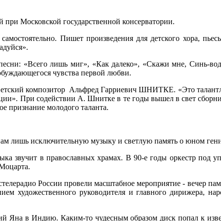
ей при Московской государственной консерватории.
самостоятельно. Пишет произведения для детского хора, пьесы
адуйся».
сни: «Всего лишь миг», «Как далеко», «Скажи мне, Синь-вод
робуждающегося чувства первой любви.
ветский композитор Альфред Гарриевич ШНИТКЕ. «Это талантливо
ции». При содействии А. Шнитке в те годы вышел в свет сборни
ое признание молодого таланта.
в нам лишь исключительную музыку и светлую память о юном ген
ка звучит в православных храмах. В 90-е годы оркестр под
 Моцарта.
остелерадио России провели масштабное мероприятие - вечер па
ением художественного руководителя и главного дирижера, н
ий Яна в Индию. Каким-то чудесным образом диск попал к изв