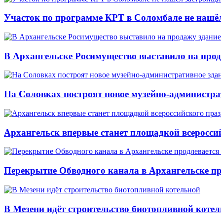
Участок по программе КРТ в Соломбале не нашё
В Архангельске Росимущество выставило на про
На Соловках построят новое музейно-администра
Архангельск впервые станет площадкой всеросси
Перекрытие Обводного канала в Архангельске про
В Мезени идёт строительство биотопливной коте