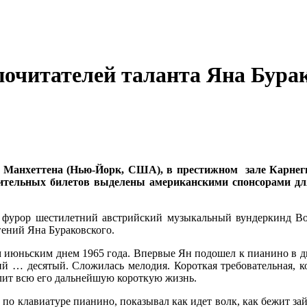
очитателей таланта Яна Бура
е Манхеттена (Нью-Йорк, США), в престижном зале Карнеги
ельных билетов выделены американскими спонсорами для 
л фурор шестилетний австрийский музыкальный вундеркинд В
ений Яна Бураковского.
 июньским днем 1965 года. Впервые Ян подошел к пианино в дв
тий … десятый. Сложилась мелодия. Короткая требовательная, 
елит всю его дальнейшую короткую жизнь.
по клавиатуре пианино, показывал как идет волк, как бежит за