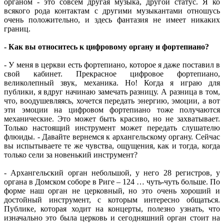
органом - это совсем другая музыка, другой статус. Я ко
всякого рода контактам с другими музыкантами отношусь
очень положительно, и здесь фантазия не имеет никаких
границ.
- Как вы относитесь к цифровому органу и фортепиано?
- У меня в церкви есть фортепиано, которое я даже поставил в
свой кабинет. Прекрасное цифровое фортепиано,
великолепный звук, механика. Но! Когда я играю для
публики, я вдруг начинаю замечать разницу. А разница в том,
что, воодушевляясь, хочется передать энергию, эмоции, а вот
эти эмоции на цифровом фортепиано тоже получаются
механические. Это может быть красиво, но не захватывает.
Только настоящий инструмент может передать слушателю
флюиды. - Давайте вернемся к архангельскому органу. Сейчас
вы испытываете те же чувства, ощущения, как и тогда, когда
только сели за новенький инструмент?
- Архангельский орган небольшой, у него 28 регистров, у
органа в Домском соборе в Риге – 124 … чуть-чуть больше. По
форме наш орган не церковный, но это очень хороший и
достойный инструмент, с которым интересно общаться.
Публике, которая ходит на концерты, полезно узнать, что
изначально это была церковь и сегодняшний орган стоит на