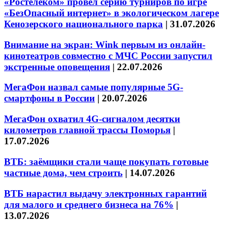
«Ростелеком» провел серию турниров по игре
«БезОпасный интернет» в экологическом лагере
Кенозерского национального парка
|
31.07.2026
Внимание на экран: Wink первым из онлайн-
кинотеатров совместно с МЧС России запустил
экстренные оповещения
|
22.07.2026
МегаФон назвал самые популярные 5G-
смартфоны в России
|
20.07.2026
МегаФон охватил 4G-сигналом десятки
километров главной трассы Поморья
|
17.07.2026
ВТБ: заёмщики стали чаще покупать готовые
частные дома, чем строить
|
14.07.2026
ВТБ нарастил выдачу электронных гарантий
для малого и среднего бизнеса на 76%
|
13.07.2026