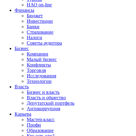
НАО on-line
Финансы
Бюджет
Инвестиции
Банки
Страхование
Налоги
Советы аудитора
Бизнес
Компании
Малый бизнес
Конфликты
Торговля
Исследования
Технологии
Власть
Бизнес и власть
Власть и общество
Депутатский портфель
Антикоррупция
Карьера
Мастер-класс
Профи
Образование
Кто есть кто?