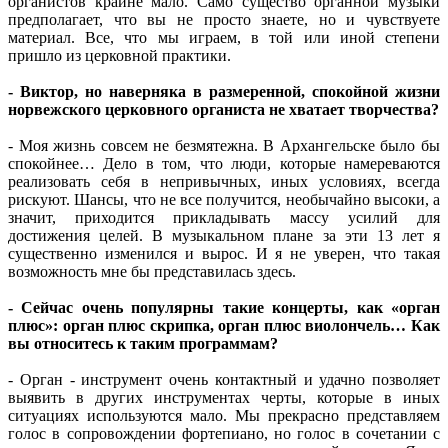
органистов крайне мало. Само существо органной музыки
предполагает, что вы не просто знаете, но и чувствуете
материал. Все, что мы играем, в той или иной степени
пришло из церковной практики.
- Виктор, но наверняка в размеренной, спокойной жизни
норвежского церковного органиста не хватает творчества?
- Моя жизнь совсем не безмятежна. В Архангельске было бы
спокойнее… Дело в том, что люди, которые намереваются
реализовать себя в непривычных, иных условиях, всегда
рискуют. Шансы, что не все получится, необычайно высоки, а
значит, приходится прикладывать массу усилий для
достижения целей. В музыкальном плане за эти 13 лет я
существенно изменился и вырос. И я не уверен, что такая
возможность мне бы представилась здесь.
- Сейчас очень популярны такие концерты, как «орган
плюс»: орган плюс скрипка, орган плюс виолончель… Как
вы относитесь к таким программам?
- Орган - инструмент очень контактный и удачно позволяет
выявить в других инструментах черты, которые в иных
ситуациях используются мало. Мы прекрасно представляем
голос в сопровождении фортепиано, но голос в сочетании с