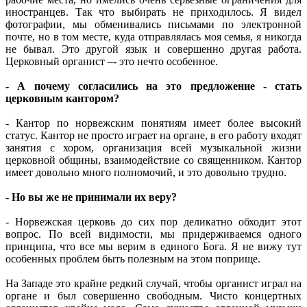
иностранцев. Так что выбирать не приходилось. Я видел
фотографии, мы обменивались письмами по электронной
почте, но в том месте, куда отправлялась моя семья, я никогда
не бывал. Это другой язык и совершенно другая работа.
Церковный органист –- это нечто особенное.
- А почему согласились на это предложение - стать
церковным кантором?
- Кантор по норвежским понятиям имеет более высокий
статус. Кантор не просто играет на органе, в его работу входят
занятия с хором, организация всей музыкальной жизни
церковной общины, взаимодействие со священником. Кантор
имеет довольно много полномочий, и это довольно трудно.
- Но вы же не принимали их веру?
- Норвежская церковь до сих пор деликатно обходит этот
вопрос. По всей видимости, мы придерживаемся одного
принципа, что все мы верим в единого Бога. Я не вижу тут
особенных проблем быть полезным на этом поприще.
На Западе это крайне редкий случай, чтобы органист играл на
органе и был совершенно свободным. Чисто концертных