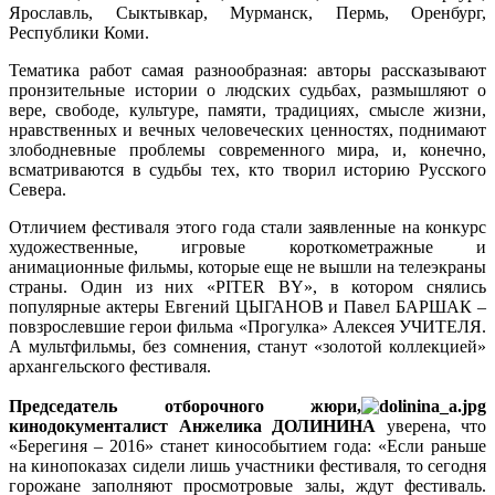
Ярославль, Сыктывкар, Мурманск, Пермь, Оренбург,
Республики Коми.
Тематика работ самая разнообразная: авторы рассказывают
пронзительные истории о людских судьбах, размышляют о
вере, свободе, культуре, памяти, традициях, смысле жизни,
нравственных и вечных человеческих ценностях, поднимают
злободневные проблемы современного мира, и, конечно,
всматриваются в судьбы тех, кто творил историю Русского
Севера.
Отличием фестиваля этого года стали заявленные на конкурс
художественные, игровые короткометражные и
анимационные фильмы, которые еще не вышли на телеэкраны
страны. Один из них «PITER BY», в котором снялись
популярные актеры Евгений ЦЫГАНОВ и Павел БАРШАК –
повзрослевшие герои фильма «Прогулка» Алексея УЧИТЕЛЯ.
А мультфильмы, без сомнения, станут «золотой коллекцией»
архангельского фестиваля.
Председатель отборочного жюри,
кинодокументалист Анжелика ДОЛИНИНА
уверена, что
«Берегиня – 2016» станет кинособытием года: «Если раньше
на кинопоказах сидели лишь участники фестиваля, то сегодня
горожане заполняют просмотровые залы, ждут фестиваль.