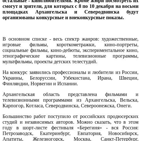
остальные - кинолюбителями. Кроме жюри посмотреть их
смогут и зрители, для которых с 8 по 10 декабря на восьми
площадках Архангельска и Северодвинска будут
организованы конкурсные и внеконкурсные показы.
В основном списке - весь спектр жанров: художественные,
игровые фильмы, короткометражки, кино-портреты,
социальные фильмы, кино-дебюты, экспериментальное кино,
этнографические картины, телевизионные программы,
мультфильмы, проекты детских телестудий.
На конкурс заявились профессионалы и любители из России,
Украины, Белоруссии, Узбекистана, Ирана, Швеции,
Финляндии, Норвегии и Испании.
Архангельская область представлена фильмами и
телевизионными программами из Архангельска, Вельска,
Карпогор, Котласа, Северодвинска, Североонежска, Онеги.
Большинство работ поступило от российских продюсерских
студий и независимых авторов. Можно сказать, что в этом
году в шорт-листе фестиваля «Берегиня» - вся Россия:
Петрозаводск, Екатеринбург, Евпатория, Новосибирск,
Апатиты, Железногорск, Москва, Санкт-Петербург,