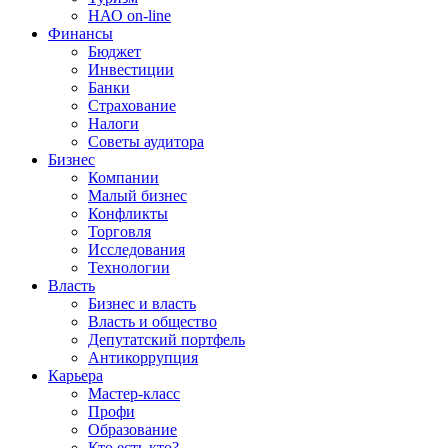
НАО on-line
Финансы
Бюджет
Инвестиции
Банки
Страхование
Налоги
Советы аудитора
Бизнес
Компании
Малый бизнес
Конфликты
Торговля
Исследования
Технологии
Власть
Бизнес и власть
Власть и общество
Депутатский портфель
Антикоррупция
Карьера
Мастер-класс
Профи
Образование
Кто есть кто?