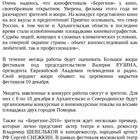
Очень надеюсь, что кинофестиваль «Берегиня» у кино,
своеобразным открытием. Уверена, фильмы этого года не
разочаруют зрителей и жюри. На конкурсе представлено кино
на все вкусы и предпочтения! Приятно осознавать, что север
России, в том числе и Архангельская область в последнее
время стали излюбленными площадками кинематографистов.
Судьбы людей, живущих в сложных климатических условиях,
на северной окраине страны - объект киноисследований как
любителей, так и профессионалов».
В течение месяца работы будет оценивать Большое жюри
фестиваля под председательством Валерия РУЗИНА,
президента Евразийской Академии телевидения и радио.
Свой вердикт жюри объявит на церемонии закрытия
фестиваля 10 декабря.
Увидеть заявленные в конкурсе работы смогут и зрители. Для
них с 8 по 10 декабря в Архангельске и Северодвинске будут
организованы конкурсные и внеконкурсные показы на восьми
площадках двух городов Поморья.
Также на «Берегине-2016» зрителя ждет несколько премьер,
которые лично представят актер театра и кино, режиссер
Владимир ШЕВЕЛЬКОВ и кинорежиссер, народный артист
РФ Сергей СНЕЖКИН. В рамках фестиваля московский театр