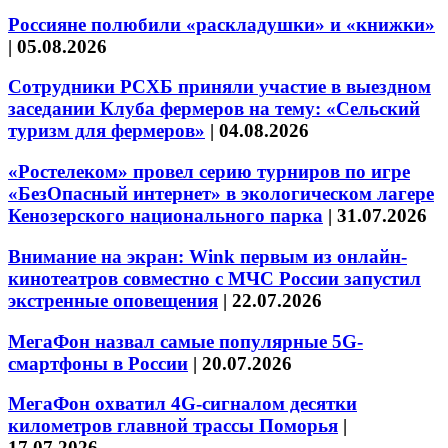
Россияне полюбили «раскладушки» и «книжки»
|
05.08.2026
Сотрудники РСХБ приняли участие в выездном
заседании Клуба фермеров на тему: «Сельский
туризм для фермеров»
|
04.08.2026
«Ростелеком» провел серию турниров по игре
«БезОпасный интернет» в экологическом лагере
Кенозерского национального парка
|
31.07.2026
Внимание на экран: Wink первым из онлайн-
кинотеатров совместно с МЧС России запустил
экстренные оповещения
|
22.07.2026
МегаФон назвал самые популярные 5G-
смартфоны в России
|
20.07.2026
МегаФон охватил 4G-сигналом десятки
километров главной трассы Поморья
|
17.07.2026