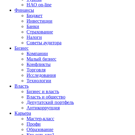
НАО on-line
Финансы
Бюджет
Инвестиции
Банки
Страхование
Налоги
Советы аудитора
Бизнес
Компании
Малый бизнес
Конфликты
Торговля
Исследования
Технологии
Власть
Бизнес и власть
Власть и общество
Депутатский портфель
Антикоррупция
Карьера
Мастер-класс
Профи
Образование
Кто есть кто?