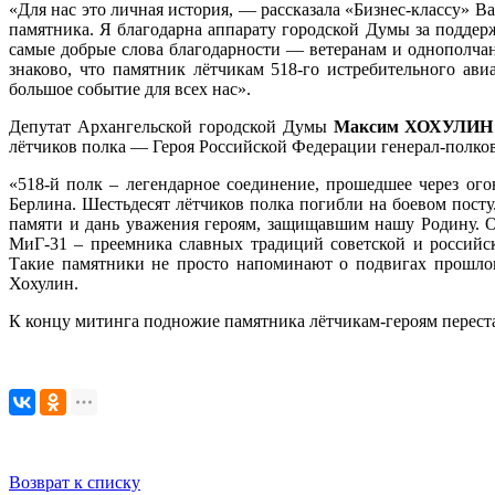
«Для нас это личная история, — рассказала «Бизнес-классу» 
памятника. Я благодарна аппарату городской Думы за поддер
самые добрые слова благодарности — ветеранам и однополча
знаково, что памятник лётчикам 518-го истребительного ав
большое событие для всех нас».
Депутат Архангельской городской Думы
Максим ХОХУЛИН
лётчиков полка — Героя Российской Федерации генерал-полков
«518-й полк – легендарное соединение, прошедшее через ог
Берлина. Шестьдесят лётчиков полка погибли на боевом посту
памяти и дань уважения героям, защищавшим нашу Родину. О
МиГ-31 – преемника славных традиций советской и российс
Такие памятники не просто напоминают о подвигах прошло
Хохулин.
К концу митинга подножие памятника лётчикам-героям перес
Возврат к списку