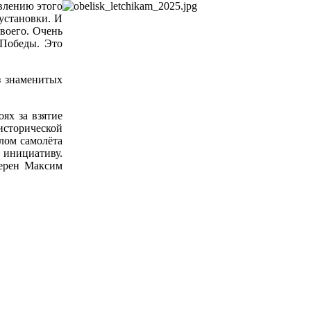
влению этого
установки. И
воего. Очень
 Победы. Это
з знаменитых
ях за взятие
исторической
лом самолёта
 инициативу.
верен Максим