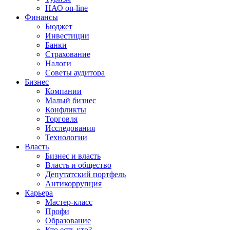
НАО on-line
Финансы
Бюджет
Инвестиции
Банки
Страхование
Налоги
Советы аудитора
Бизнес
Компании
Малый бизнес
Конфликты
Торговля
Исследования
Технологии
Власть
Бизнес и власть
Власть и общество
Депутатский портфель
Антикоррупция
Карьера
Мастер-класс
Профи
Образование
Кто есть кто?