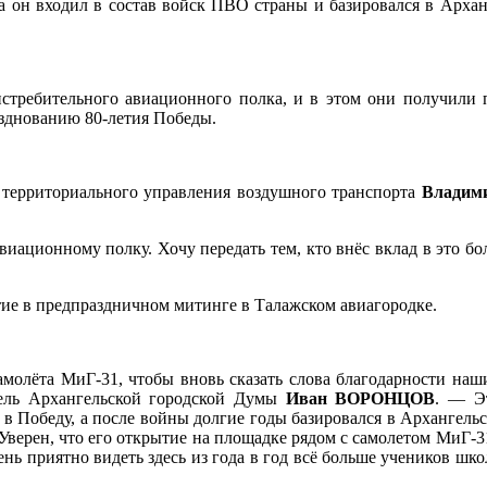
а он входил в состав войск ПВО страны и базировался в Архан
истребительного авиационного полка, и в этом они получили 
азднованию 80-летия Победы.
 территориального управления воздушного транспорта
Влади
иационному полку. Хочу передать тем, кто внёс вклад в это бо
ие в предпраздничном митинге в Талажском авиагородке.
молёта МиГ-31, чтобы вновь сказать слова благодарности нашим
тель Архангельской городской Думы
Иван ВОРОНЦОВ
. — Э
в Победу, а после войны долгие годы базировался в Архангель
Уверен, что его открытие на площадке рядом с самолетом МиГ-
ень приятно видеть здесь из года в год всё больше учеников шк