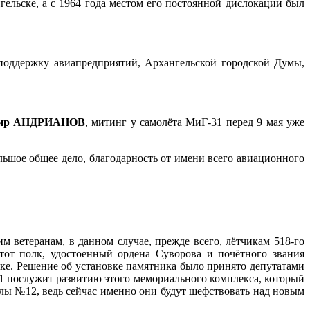
гельске, а с 1964 года местом его постоянной дислокации был
поддержку авиапредприятий, Архангельской городской Думы,
мир АНДРИАНОВ
, митинг у самолёта МиГ-31 перед 9 мая уже
льшое общее дело, благодарность от имени всего авиационного
 ветеранам, в данном случае, прежде всего, лётчикам 518-го
тот полк, удостоенный ордена Суворова и почётного звания
ске. Решение об установке памятника было принято депутатами
31 послужит развитию этого мемориального комплекса, который
олы №12, ведь сейчас именно они будут шефствовать над новым