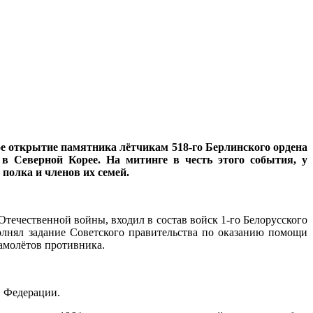
ое открытие памятника лётчикам 518-го Берлинского ордена
в Северной Корее. На митинге в честь этого события, у
полка и членов их семей.
ечественной войны, входил в состав войск 1-го Белорусского
олнял задание Советского правительства по оказанию помощи
амолётов противника.
й Федерации.