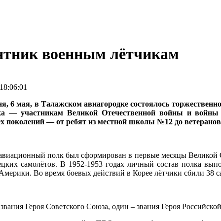
ятник военным лётчикам
18:06:01
ня, 6 мая, в Талажском авиагородке состоялось торжественн
лка — участникам Великой Отечественной войны и войны 
ех поколений — от ребят из местной школы №12 до ветеранов 
авиационный полк был сформирован в первые месяцы Великой От
цких самолётов. В 1952-1953 годах личный состав полка вып
Америки. Во время боевых действий в Корее лётчики сбили 38 с
звания Героя Советского Союза, один – звания Героя Российско