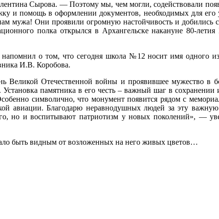
Валентина Сырова. — Поэтому мы, чем могли, содействовали поя
жку и помощь в оформлении документов, необходимых для его 
нам мужа! Они проявили огромную настойчивость и добились с
иационного полка открылся в Архангельске накануне 80-летия
напомнил о том, что сегодня школа №12 носит имя одного и
ника И.В. Коробова.
онь Великой Отечественной войны и проявившее мужество в бо
. Установка памятника в его честь – важный шаг в сохранении 
собенно символично, что монумент появится рядом с мемориа
кой авиации. Благодарю неравнодушных людей за эту важную
го, но и воспитывают патриотизм у новых поколений», — у
тало быть видным от возложенных на него живых цветов…