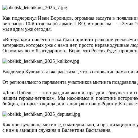
Как подчеркнул Иван Воронцов, огромная заслуга в появлени
ветеранов 10-й отдельной армии ПВО, в прошлом — лётчик 51
мы видим уже сегодня.
«Ветеранами нашего полка было принято решение увековечи
ветеранов, которых уже с нами нет, просто неравнодушные люд
Огромная всем благодарность. Верю, что Россия будет процвет
Владимир Куликов также рассказал, что в основание памятника
От регионального парламента участников митинга поздравила
«День Победы — это праздник жизни, праздник будущего и гор
нашим героям-лётчикам. Мы находимся в поистине историче
бойцов, которые защищали и защищают нашу Родину. Кто знает
Как прозвучало на митинге, и материально, и организационно
с ним в авиации служила и Валентина Васильевна.