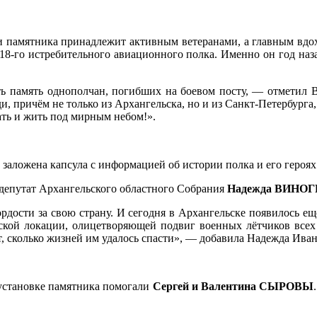
и памятника принадлежит активным ветеранами, а главным вдо
8-го истребительного авиационного полка. Именно он год наза
ть память однополчан, погибших на боевом посту, — отметил
и, причём не только из Архангельска, но и из Санкт-Петербурга,
ать и жить под мирным небом!».
 заложена капсула с информацией об истории полка и его героях
 депутат Архангельского областного Собрания
Надежда ВИНО
дости за свою страну. И сегодня в Архангельске появилось ещ
ской локации, олицетворяющей подвиг военных лётчиков все
, сколько жизней им удалось спасти», — добавила Надежда Иван
 установке памятника помогали
Сергей и Валентина СЫРОВЫ