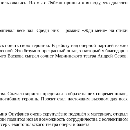
спользовались. Но мы с Ляйсан пришли к выводу, что диалоги
подпевал весь зал. Среди них – романс «Жди меня» на стихи
юсь понять свою героиню. В работу над оперной партией важно
ресной. Это безумно прекрасный опыт, за который я благодарна
что Васкова сыграл солист Мариинского театра Андрей Серов.
тва. Сначала хористы предстали в образе наших современников,
 погибших героинь. Проект стал настоящим вызовом для всех
имир Онуфриев очень скрупулёзно подошёл к материалу, открыл
сли появится новая возможность сотрудничества с коллективом
ёр Севастопольского театра оперы и балета.