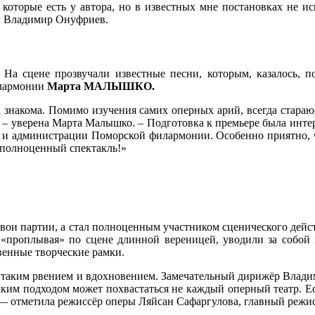
которые есть у автора, но в известных мне постановках не и
л Владимир Онуфриев.
. На сцене прозвучали известные песни, которым, казалось, 
илармонии
Марта МАЛЫШКО.
а знакома. Помимо изучения самих оперных арий, всегда стара
, – уверена Марта Малышко. – Подготовка к премьере была инте
ву и администрации Поморской филармонии. Особенно приятно, 
и полноценный спектакль!»
свои партии, а стал полноценным участником сценического дейс
ы, «проплывая» по сцене длинной вереницей, уводили за собой
венные творческие рамки.
 с таким рвением и вдохновением. Замечательный дирижёр Влад
Таким подходом может похвастаться не каждый оперный театр. Е
— отметила режиссёр оперы Ляйсан Сафаргулова, главный режисс