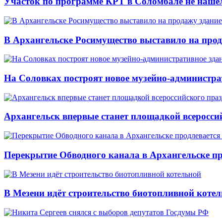
Участок по программе КРТ в Соломбале не нашё
В Архангельске Росимущество выставило на про
На Соловках построят новое музейно-администра
Архангельск впервые станет площадкой всеросси
Перекрытие Обводного канала в Архангельске про
В Мезени идёт строительство биотопливной коте