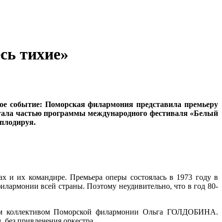
сь тихие»
ое событие: Поморская филармония представила премьеру
 стала частью программы международного фестиваля «Белый
аплодируя.
х и их командире. Премьера оперы состоялась в 1973 году в
илармонии всей страны. Поэтому неудивительно, что в год 80-
ским коллективом Поморской филармонии Ольга ГОЛДОБИНА.
 без привлечения оркестра.