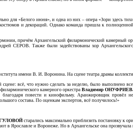
о для «Белого июня», и одна из них – опера «Зори здесь тихи
костюмов и декораций. Однако команда пришла к полноценной
лармонии, причём Архангельский филармонический камерный орк
ндрей СЕРОВ. Также были задействованы хор Архангельского
нститута имени В. И. Воронина. На сцене театра драмы коллект
сцене: всё, что нужно сделать за неделю, было выполнено вс
 филармонического камерного оркестра
Владимир ОНУФРИЕВ
 благодаря повести и кинофильму. Аранжировщик провёл не
большого состава. По оценкам экспертов, всё получилось!»
РГУЛОВОЙ
старались максимально приблизить постановку к ори
ают в Ярославле и Воронеже. Но в Архангельске она прозвучала 