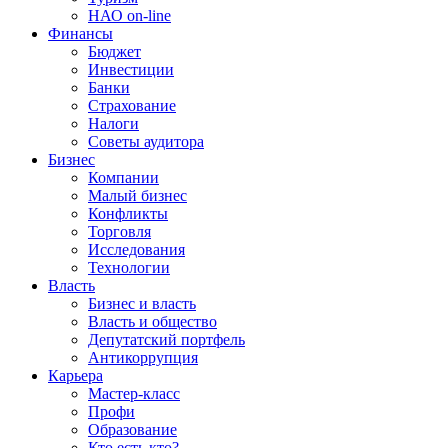
НАО on-line
Финансы
Бюджет
Инвестиции
Банки
Страхование
Налоги
Советы аудитора
Бизнес
Компании
Малый бизнес
Конфликты
Торговля
Исследования
Технологии
Власть
Бизнес и власть
Власть и общество
Депутатский портфель
Антикоррупция
Карьера
Мастер-класс
Профи
Образование
Кто есть кто?