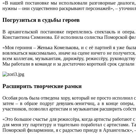
«В нашей постановке мы использовали разговорные диалоги, 
нужны – они существенно раскрывают персонажей», – уточни
Погрузиться в судьбы героев
В архангельской постановке переплелись спектакль и опера
Константина Симонова. Её исполнила солистка Поморской ф
«Моя героиня – Женька Комелькова, и с её партией я уже был
вовлекаться максимально, иначе на сцене ничего не получится
всем коллегам, музыкантам, дирижёру, режиссёру, руководст
Мы работали в команде и за достаточно короткий срок сделал
Расширить творческие рамки
Особая роль была отведена хору, который не просто исполнил 
затем – в образе подруг девушек-зенитчиц, а в конце опер
участников, позволил артистам и музыкантам расширить собст
«Это большое счастье для режиссёра, когда артисты работают
для меня эту партитуру и тщательно поработал с артистами. 
Поморской филармонии, я с радостью приеду в Архангельск», 