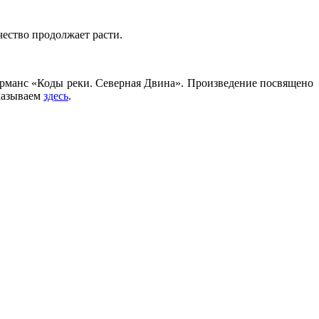
чество продолжает расти.
орманс «Коды реки. Северная Двина». Произведение посвящено
сказываем
здесь
.