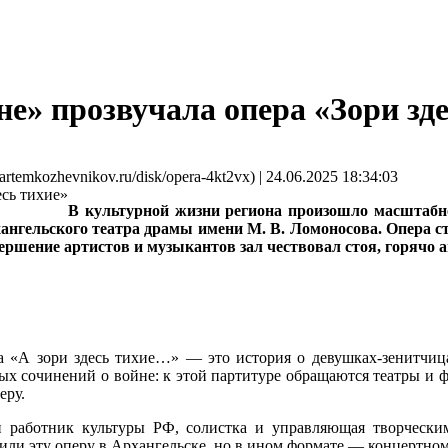
е» прозвучала опера «Зори зде
mkozhevnikov.ru/disk/opera-4kt2vx) | 24.06.2025 18:34:03
В культурной жизни региона произошло масштабн
хангельского театра драмы имени М. В. Ломоносова. Опера
ершение артистов и музыкантов зал чествовал стоя, горячо 
а «А зори здесь тихие…» — это история о девушках-зенитчица
х сочинений о войне: к этой партитуре обращаются театры и ф
еру.
й работник культуры РФ, солистка и управляющая творче
или эту оперу в Архангельске, но в ином формате — концертном,