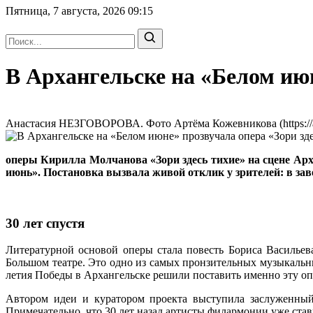
Пятница, 7 августа, 2026
09:15
В Архангельске на «Белом июн
Анастасия НЕЗГОВОРОВА. Фото Артёма Кожевникова (https://arte
оперы Кирилла Молчанова «Зори здесь тихие» на сцене Ар
июнь». Постановка вызвала живой отклик у зрителей: в зав
30 лет спустя
Литературной основой оперы стала повесть Бориса Васильев
Большом театре. Это одно из самых пронзительных музыкальны
летия Победы в Архангельске решили поставить именно эту оп
Автором идеи и куратором проекта выступила заслуженны
Примечательно, что 30 лет назад артисты филармонии уже став