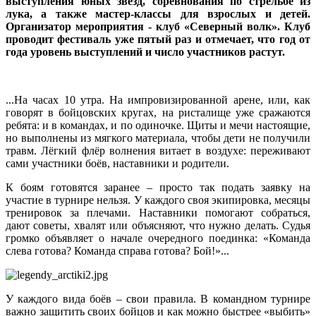
выступления юных звезд, соревнования по стрельбе из
лука, а также мастер-классы для взрослых и детей.
Организатор мероприятия - клуб «Северный волк». Клуб
проводит фестиваль уже пятый раз и отмечает, что год от
года уровень выступлений и число участников растут.
...На часах 10 утра. На импровизированной арене, или, как
говорят в бойцовских кругах, на ристалище уже сражаются
ребята: и в командах, и по одиночке. Щиты и мечи настоящие,
но выполнены из мягкого материала, чтобы дети не получили
травм. Лёгкий флёр волнения витает в воздухе: переживают
сами участники боёв, наставники и родители.
К боям готовятся заранее – просто так подать заявку на
участие в турнире нельзя. У каждого своя экипировка, месяцы
тренировок за плечами. Наставники помогают собраться,
дают советы, хвалят или объясняют, что нужно делать. Судья
громко объявляет о начале очередного поединка: «Команда
слева готова? Команда справа готова? Бой!»...
У каждого вида боёв – свои правила. В командном турнире
важно защитить своих бойцов и как можно быстрее «выбить»