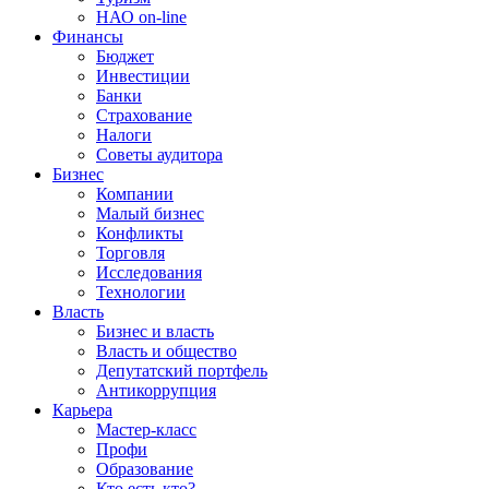
НАО on-line
Финансы
Бюджет
Инвестиции
Банки
Страхование
Налоги
Советы аудитора
Бизнес
Компании
Малый бизнес
Конфликты
Торговля
Исследования
Технологии
Власть
Бизнес и власть
Власть и общество
Депутатский портфель
Антикоррупция
Карьера
Мастер-класс
Профи
Образование
Кто есть кто?