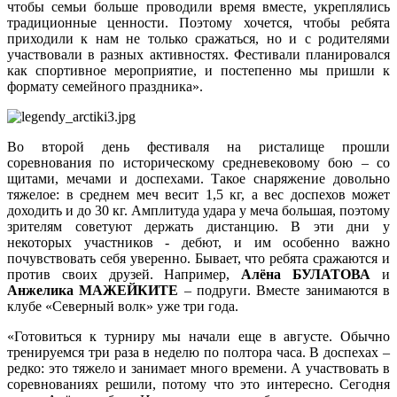
чтобы семьи больше проводили время вместе, укреплялись
традиционные ценности. Поэтому хочется, чтобы ребята
приходили к нам не только сражаться, но и с родителями
участвовали в разных активностях. Фестивали планировался
как спортивное мероприятие, и постепенно мы пришли к
формату семейного праздника».
Во второй день фестиваля на ристалище прошли
соревнования по историческому средневековому бою – со
щитами, мечами и доспехами. Такое снаряжение довольно
тяжелое: в среднем меч весит 1,5 кг, а вес доспехов может
доходить и до 30 кг. Амплитуда удара у меча большая, поэтому
зрителям советуют держать дистанцию. В эти дни у
некоторых участников - дебют, и им особенно важно
почувствовать себя уверенно. Бывает, что ребята сражаются и
против своих друзей. Например,
Алёна БУЛАТОВА
и
Анжелика МАЖЕЙКИТЕ
– подруги. Вместе занимаются в
клубе «Северный волк» уже три года.
«Готовиться к турниру мы начали еще в августе. Обычно
тренируемся три раза в неделю по полтора часа. В доспехах –
редко: это тяжело и занимает много времени. А участвовать в
соревнованиях решили, потому что это интересно. Сегодня