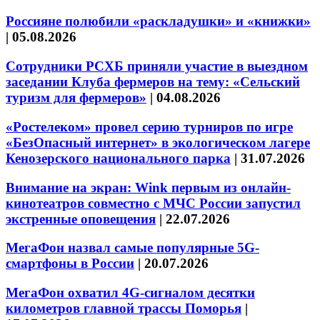
Россияне полюбили «раскладушки» и «книжки»
|
05.08.2026
Сотрудники РСХБ приняли участие в выездном
заседании Клуба фермеров на тему: «Сельский
туризм для фермеров»
|
04.08.2026
«Ростелеком» провел серию турниров по игре
«БезОпасный интернет» в экологическом лагере
Кенозерского национального парка
|
31.07.2026
Внимание на экран: Wink первым из онлайн-
кинотеатров совместно с МЧС России запустил
экстренные оповещения
|
22.07.2026
МегаФон назвал самые популярные 5G-
смартфоны в России
|
20.07.2026
МегаФон охватил 4G-сигналом десятки
километров главной трассы Поморья
|