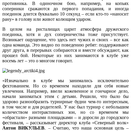
противника. В одиночном бою, например, на копьях
соперники сражаются до первого попадания, и иногда
поединок длится буквально 10 секунд – если кто-то «наносит
рану» в голову или живот колющим ударом.
В целом на ристалищах царит атмосфера дружеского
поединка, хотя и дух соперничества тоже присутствует.
Возникает ощущение, что здесь нет чужих и своих – все как
одна команда. Это видно по поведению ребят: поддерживают
друг друга, в перерывах собираются и вместе обсуждают, как
прошел бой. Некоторые из них занимаются в клубе уже
восемь лет – это о многом говорит.
«Изначально в клубе мы занимались исключительно
фехтованием. Но со временем находили для себя новые
увлечения. Например, ввели кожевенное и гончарное дело,
начали заниматься этим с детьми. Решили, что было бы
здорово разнообразить турнирные будни чем-то интересным,
в том числе и для родителей. У нас был турнир с небольшим
количеством интерактивных зон, но со временем мы
«обрастали» разными площадками – и доросли до городского
фестиваля, – рассказывает директор клуба «Северный волк»
Антон ВИКУЛЬЕВ
. – Считаю, что наша основная цель –