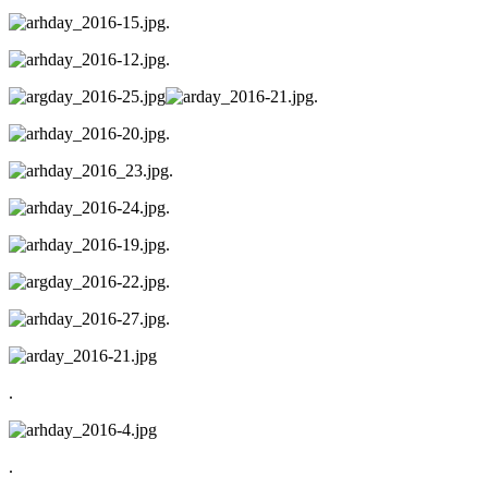
.
.
.
.
.
.
.
.
.
.
.