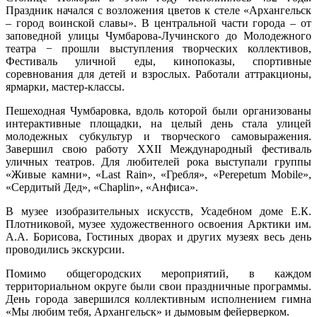
Праздник начался с возложения цветов к стеле «Архангельск
– город воинской славы». В центральной части города – от
заповедной улицы Чумбарова-Лучинского до Молодежного
театра − прошли выступления творческих коллективов,
Фестиваль уличной еды, кинопоказы, спортивные
соревнования для детей и взрослых. Работали аттракционы,
ярмарки, мастер-классы.
Пешеходная Чумбаровка, вдоль которой были организованы
интерактивные площадки, на целый день стала улицей
молодежных субкультур и творческого самовыражения.
Завершил свою работу XXII Международный фестиваль
уличных театров. Для любителей рока выступали группы
«Живые камни», «Last Rain», «Гребля», «Perepetum Mobile»,
«Сердитый Дед», «Chaplin», «Анфиса».
В музее изобразительных искусств, Усадебном доме Е.К.
Плотниковой, музее художественного освоения Арктики им.
А.А. Борисова, Гостиных дворах и других музеях весь день
проводились экскурсии.
Помимо общегородских мероприятий, в каждом
территориальном округе были свои праздничные программы.
День города завершился коллективным исполнением гимна
«Мы любим тебя, Архангельск» и дымовым фейерверком.