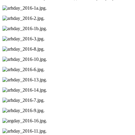
.
.
.
.
.
.
.
.
.
.
.
.
.