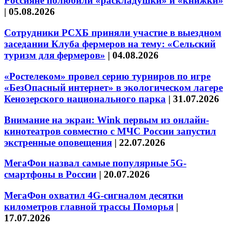
Россияне полюбили «раскладушки» и «книжки»
|
05.08.2026
Сотрудники РСХБ приняли участие в выездном
заседании Клуба фермеров на тему: «Сельский
туризм для фермеров»
|
04.08.2026
«Ростелеком» провел серию турниров по игре
«БезОпасный интернет» в экологическом лагере
Кенозерского национального парка
|
31.07.2026
Внимание на экран: Wink первым из онлайн-
кинотеатров совместно с МЧС России запустил
экстренные оповещения
|
22.07.2026
МегаФон назвал самые популярные 5G-
смартфоны в России
|
20.07.2026
МегаФон охватил 4G-сигналом десятки
километров главной трассы Поморья
|
17.07.2026