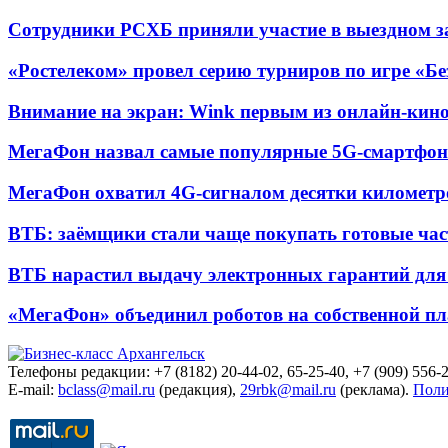
Сотрудники РСХБ приняли участие в выездном за
«Ростелеком» провел серию турниров по игре «Б
Внимание на экран: Wink первым из онлайн-кино
МегаФон назвал самые популярные 5G-смартфон
МегаФон охватил 4G-сигналом десятки километр
ВТБ: заёмщики стали чаще покупать готовые час
ВТБ нарастил выдачу электронных гарантий для 
«МегаФон» объединил роботов на собственной п
Телефоны редакции: +7 (8182) 20-44-02, 65-25-40, +7 (909) 556-2
E-mail:
bclass@mail.ru
(редакция),
29rbk@mail.ru
(реклама).
Поли