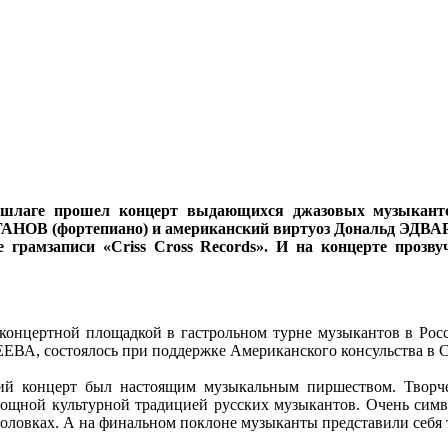
ншлаге прошел концерт выдающихся джазовых музыканто
В (фортепиано) и американский виртуоз Дональд ЭДВАРДС 
грамзаписи «Criss Cross Records». И на концерте прозв
 концертной площадкой в гастрольном турне музыкантов в Рос
ВА, состоялось при поддержке Американского консульства в С
 концерт был настоящим музыкальным пиршеством. Творчес
ощной культурной традицией русских музыкантов. Очень симв
оловках. А на финальном поклоне музыканты представили себя т