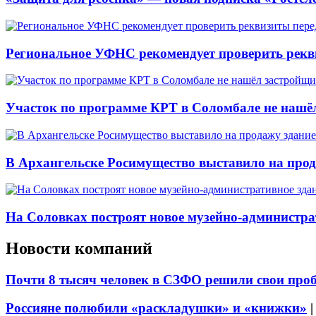
Региональное УФНС рекомендует проверить рекв
Участок по программе КРТ в Соломбале не нашё
В Архангельске Росимущество выставило на про
На Соловках построят новое музейно-администра
Новости компаний
Почти 8 тысяч человек в СЗФО решили свои про
Россияне полюбили «раскладушки» и «книжки»