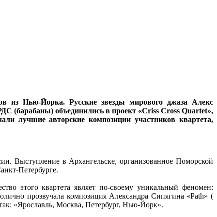
в из Нью-Йорка. Русские звезды мирового джаза Алекс
(барабаны) объединились в проект «Criss Cross Quartet»,
учали лучшие авторские композиции участников квартета,
сии. Выступление в Архангельске, организованное Поморской
анкт-Петербурге.
тво этого квартета являет по-своему уникальный феномен:
олично прозвучала композиция Александра Сипягина «Path» (
ак: «Ярославль, Москва, Петербург, Нью-Йорк».