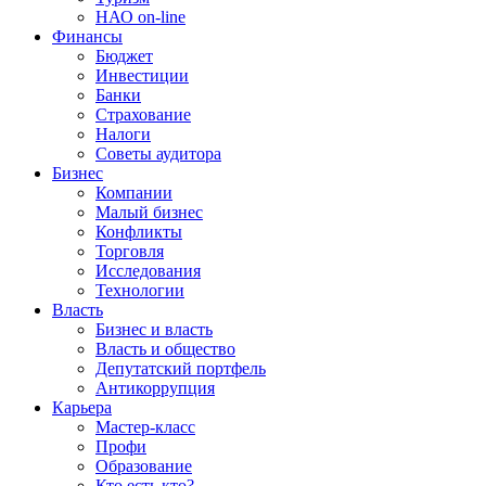
НАО on-line
Финансы
Бюджет
Инвестиции
Банки
Страхование
Налоги
Советы аудитора
Бизнес
Компании
Малый бизнес
Конфликты
Торговля
Исследования
Технологии
Власть
Бизнес и власть
Власть и общество
Депутатский портфель
Антикоррупция
Карьера
Мастер-класс
Профи
Образование
Кто есть кто?