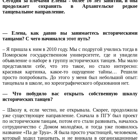
Сегодня за плечами Елены - более 16 лет занятий, и она
продолжает сохранять в Архангельске редкое
танцевальное направление.
— Елена, как давно вы занимаетесь историческими
танцами? С чего начинался этот путь?
– Я пришла к ним в 2010 году. Мы с подругой учились тогда в
Поморском государственном университете, где и увидели
объявление о наборе в группу исторических танцев. Мы мало
представляли себе, что это такое, но стало интересно:
красивая картинка, какое-то ощущение тайны… Решили
просто попробовать. До этого у меня был небольшой опыт:
танцевала в школе, но хореографического образования нет.
— Что побудило вас открыть собственную школу
исторических танцев?
– Школу я, если честно, не открывала. Скорее, продолжила
уже существующее направление. Сначала в ПГУ был проект
по историческим танцам, потом его стали развивать, началось
сотрудничество с Домом молодёжи, и тогда уже появилось
название «Па де Труа». Я была просто участницей, человеком,
который ходил танцевать, и не вникала в организационные