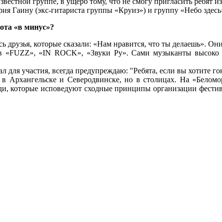
вестной группе, в ущерб тому, что не смогу пригласить ребят из
ия Гаину (экс-гитариста группы «Круиз») и группу «Небо здесь
ота «в минус»?
сь друзья, которые сказали: «Нам нравится, что ты делаешь». О
в «FUZZ», «IN ROCK», «Звуки Ру». Сами музыканты высоко 
 для участия, всегда предупреждаю: "Ребята, если вы хотите гон
в Архангельске и Северодвинске, но в столицах. На «Беломо
юди, которые исповедуют сходные принципы организации фести