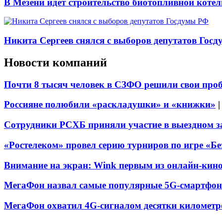
В Мезени идёт строительство биотопливной коте
Никита Сергеев снялся с выборов депутатов Гос
Новости компаний
Почти 8 тысяч человек в СЗФО решили свои про
Россияне полюбили «раскладушки» и «книжки»
Сотрудники РСХБ приняли участие в выездном за
«Ростелеком» провел серию турниров по игре «Б
Внимание на экран: Wink первым из онлайн-кино
МегаФон назвал самые популярные 5G-смартфон
МегаФон охватил 4G-сигналом десятки километр