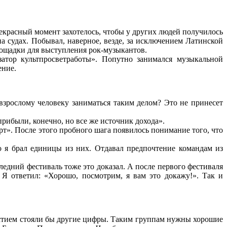
рекрасный момент захотелось, чтобы у других людей получилось
на судах. Побывал, наверное, везде, за исключением Латинской
лощадки для выступления рок-музыкантов.
атор культпросветработы». Попутно занимался музыкальной
ение.
зрослому человеку заниматься таким делом? Это не принесет
прибыли, конечно, но все же источник дохода».
рт». После этого пробного шага появилось понимание того, что
о я брал единицы из них. Отдавал предпочтение командам из
ледний фестиваль тоже это доказал. А после первого фестиваля
 Я ответил: «Хорошо, посмотрим, я вам это докажу!». Так и
частием стояли бы другие цифры. Таким группам нужны хорошие