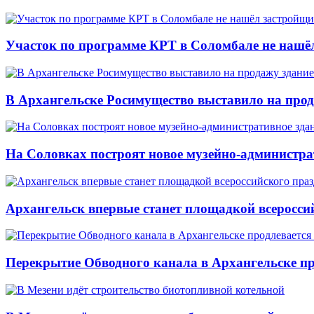
Участок по программе КРТ в Соломбале не нашё
В Архангельске Росимущество выставило на про
На Соловках построят новое музейно-администра
Архангельск впервые станет площадкой всеросси
Перекрытие Обводного канала в Архангельске про