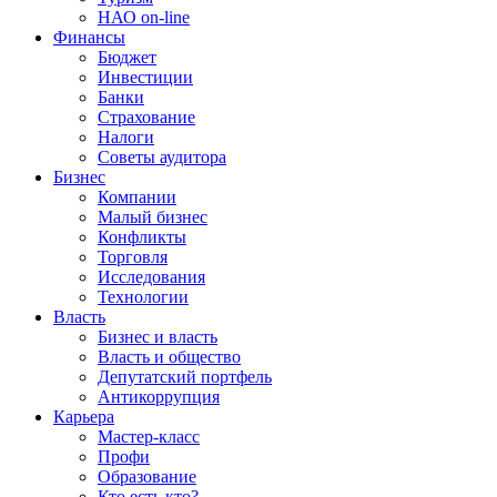
НАО on-line
Финансы
Бюджет
Инвестиции
Банки
Страхование
Налоги
Советы аудитора
Бизнес
Компании
Малый бизнес
Конфликты
Торговля
Исследования
Технологии
Власть
Бизнес и власть
Власть и общество
Депутатский портфель
Антикоррупция
Карьера
Мастер-класс
Профи
Образование
Кто есть кто?