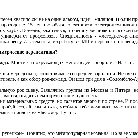
песен хватило бы не на один альбом, идей - миллион. В один п
пароходстве. 15 лет проработал электриком, электромехаником 
к-клубы. Конечно, захотелось, чтобы и у нас появились свои п
ниверситет профсоюзов. Специальность - «методист-организ
ок-прессу. А затем оставил работу в СМП и перешел на телевид
оммерческие перспективы?
охода. Многие из окружающих меня людей говорили: «На фига в
йней мере деньги, сопоставимые со средней зарплатой. Не сверх
тиваль, а как обзор рок-команд. Он шел три дня в «Соломбале-А
альную рок-сцену. Заявлялись группы из Москвы и Питера, н
ывается, осадить некоторую столичную спесь.
нии материальных средств, но талантов много и по стране. И пос
пробуй создай сам что-то, чтобы к тебе ломились участники.
емятся попасть на «Беломор -Буги» .
с Трубецкой». Понятно, это мегапопулярная команда. Но за ее у