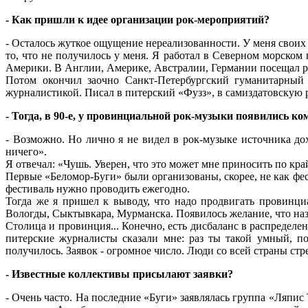
- Как пришли к идее организации рок-мероприятий?
- Осталось жуткое ощущение нереализованности. У меня своих 
то, что не получилось у меня. Я работал в Северном морском 
Америки. В Англии, Америке, Австралии, Германии посещал ро
Потом окончил заочно Санкт-Петербургский гуманитарный у
журналистикой. Писал в питерский «Фузз», в самиздатовскую р
- Тогда, в 90-е, у провинциальной рок-музыки появились к
- Возможно. Но лично я не видел в рок-музыке источника д
ничего».
Я отвечал: «Чушь. Уверен, что это может мне приносить по кра
Первые «Беломор-Буги» были организованы, скорее, не как фес
фестиваль нужно проводить ежегодно.
Тогда же я пришел к выводу, что надо продвигать провинци
Вологды, Сыктывкара, Мурманска. Появилось желание, что наз
Столица и провинция... Конечно, есть дисбаланс в распределе
питерские журналисты сказали мне: раз ты такой умный, по
получилось. Заявок - огромное число. Люди со всей страны стр
- Известные коллективы присылают заявки?
- Очень часто. На последние «Буги» заявлялась группа «Ляпи