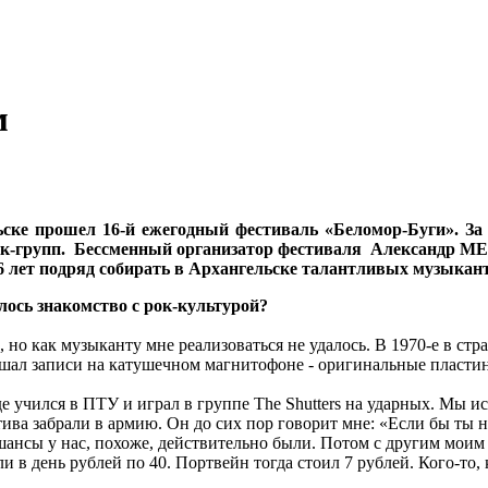
м
ьске прошел 16-й ежегодный фестиваль «Беломор-Буги». За
ок-групп. Бессменный
организатор фестиваля Александр 
16 лет подряд собирать в Архангельске талантливых музыкант
алось знакомство с рок-культурой?
, но как музыканту мне реализоваться не удалось. В 1970-е в стр
ушал записи на катушечном магнитофоне - оригинальные пластин
де учился в ПТУ и играл в группе The Shutters на ударных. Мы 
ива забрали в армию. Он до сих пор говорит мне: «Если бы ты 
шансы у нас, похоже, действительно были. Потом с другим моим 
и в день рублей по 40. Портвейн тогда стоил 7 рублей. Кого-то,