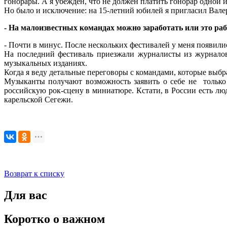
гонорары. А я убежден, что не должен платить гонорар одной из
Но было и исключение: на 15-летний юбилей я пригласил Валер
- На малоизвестных командах можно заработать или это раб
- Почти в минус. После нескольких фестивалей у меня появили
На последний фестиваль приезжали журналисты из журнало
музыкальных изданиях.
Когда я веду детальные переговоры с командами, которые выбрал
Музыканты получают возможность заявить о себе не только 
российскую рок-сцену в миниатюре. Кстати, в России есть л
карельской Сегежи.
Возврат к списку
Для вас
Коротко о важном