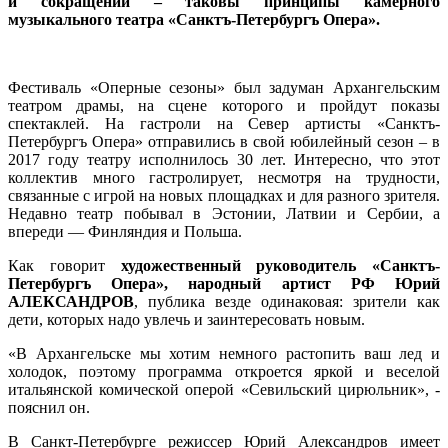
и сокращений – таковы принципы камерного
музыкального театра «Санктъ-Петербургъ Опера».
Фестиваль «Оперные сезоны» был задуман Архангельским
театром драмы, на сцене которого и пройдут показы
спектаклей. На гастроли на Север артисты «Санктъ-
Петербургъ Опера» отправились в свой юбилейный сезон – в
2017 году театру исполнилось 30 лет. Интересно, что этот
коллектив много гастролирует, несмотря на трудности,
связанные с игрой на новых площадках и для разного зрителя.
Недавно театр побывал в Эстонии, Латвии и Сербии, а
впереди — Финляндия и Польша.
Как говорит
художественный руководитель «Санктъ-
Петербургъ Опера», народный артист РФ Юрий
АЛЕКСАНДРОВ
, публика везде одинаковая: зрители как
дети, которых надо увлечь и заинтересовать новым.
«В Архангельске мы хотим немного растопить ваш лед и
холодок, поэтому программа откроется яркой и веселой
итальянской комической оперой «Севильский цирюльник», -
пояснил он.
В Санкт-Петербурге режиссер Юрий Александров имеет