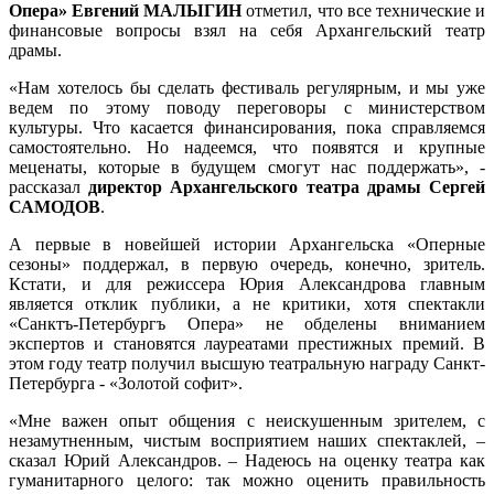
Опера» Евгений МАЛЫГИН
отметил, что все технические и
финансовые вопросы взял на себя Архангельский театр
драмы.
«Нам хотелось бы сделать фестиваль регулярным, и мы уже
ведем по этому поводу переговоры с министерством
культуры. Что касается финансирования, пока справляемся
самостоятельно. Но надеемся, что появятся и крупные
меценаты, которые в будущем смогут нас поддержать», -
рассказал
директор Архангельского театра драмы Сергей
САМОДОВ
.
А первые в новейшей истории Архангельска «Оперные
сезоны» поддержал, в первую очередь, конечно, зритель.
Кстати, и для режиссера Юрия Александрова главным
является отклик публики, а не критики, хотя спектакли
«Санктъ-Петербургъ Опера» не обделены вниманием
экспертов и становятся лауреатами престижных премий. В
этом году театр получил высшую театральную награду Санкт-
Петербурга - «Золотой софит».
«Мне важен опыт общения с неискушенным зрителем, с
незамутненным, чистым восприятием наших спектаклей, –
сказал Юрий Александров. – Надеюсь на оценку театра как
гуманитарного целого: так можно оценить правильность