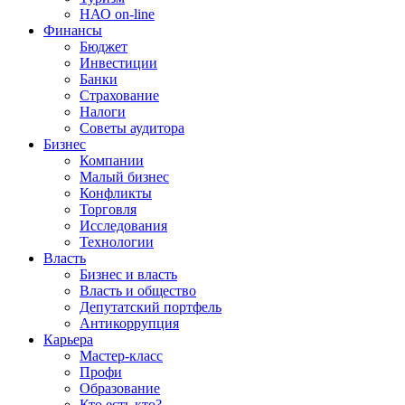
НАО on-line
Финансы
Бюджет
Инвестиции
Банки
Страхование
Налоги
Советы аудитора
Бизнес
Компании
Малый бизнес
Конфликты
Торговля
Исследования
Технологии
Власть
Бизнес и власть
Власть и общество
Депутатский портфель
Антикоррупция
Карьера
Мастер-класс
Профи
Образование
Кто есть кто?