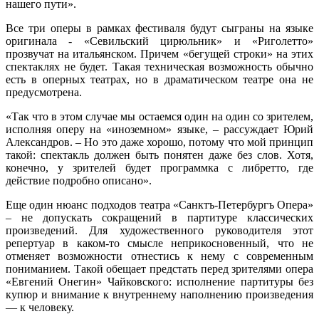
нашего пути».
Все три оперы в рамках фестиваля будут сыграны на языке
оригинала - «Севильский цирюльник» и «Риголетто»
прозвучат на итальянском. Причем «бегущей строки» на этих
спектаклях не будет. Такая техническая возможность обычно
есть в оперных театрах, но в драматическом театре она не
предусмотрена.
«Так что в этом случае мы остаемся один на один со зрителем,
исполняя оперу на «иноземном» языке, – рассуждает Юрий
Александров. – Но это даже хорошо, потому что мой принцип
такой: спектакль должен быть понятен даже без слов. Хотя,
конечно, у зрителей будет программка с либретто, где
действие подробно описано».
Еще один нюанс подходов театра «Санктъ-Петербургъ Опера»
– не допускать сокращений в партитуре классических
произведений. Для художественного руководителя этот
репертуар в каком-то смысле неприкосновенный, что не
отменяет возможности отнестись к нему с современным
пониманием. Такой обещает предстать перед зрителями опера
«Евгений Онегин» Чайковского: исполнение партитуры без
купюр и внимание к внутреннему наполнению произведения
— к человеку.