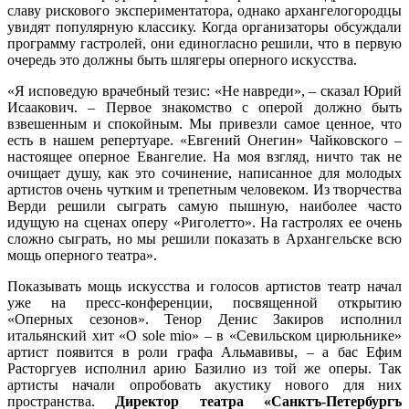
славу рискового экспериментатора, однако архангелогородцы
увидят популярную классику. Когда организаторы обсуждали
программу гастролей, они единогласно решили, что в первую
очередь это должны быть шлягеры оперного искусства.
«Я исповедую врачебный тезис: «Не навреди», – сказал Юрий
Исаакович. – Первое знакомство с оперой должно быть
взвешенным и спокойным. Мы привезли самое ценное, что
есть в нашем репертуаре. «Евгений Онегин» Чайковского –
настоящее оперное Евангелие. На моя взгляд, ничто так не
очищает душу, как это сочинение, написанное для молодых
артистов очень чутким и трепетным человеком. Из творчества
Верди решили сыграть самую пышную, наиболее часто
идущую на сценах оперу «Риголетто». На гастролях ее очень
сложно сыграть, но мы решили показать в Архангельске всю
мощь оперного театра».
Показывать мощь искусства и голосов артистов театр начал
уже на пресс-конференции, посвященной открытию
«Оперных сезонов». Тенор Денис Закиров исполнил
итальянский хит «O sole mio» – в «Севильском цирюльнике»
артист появится в роли графа Альмавивы, – а бас Ефим
Расторгуев исполнил арию Базилио из той же оперы. Так
артисты начали опробовать акустику нового для них
пространства.
Директор театра «Санктъ-Петербургъ