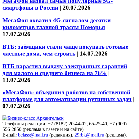
МегаФон назвал самые популярные 5G-
смартфоны в России
|
20.07.2026
МегаФон охватил 4G-сигналом десятки
километров главной трассы Поморья
|
17.07.2026
ВТБ: заёмщики стали чаще покупать готовые
частные дома, чем строить
|
14.07.2026
ВТБ нарастил выдачу электронных гарантий
для малого и среднего бизнеса на 76%
|
13.07.2026
«МегаФон» объединил роботов на собственной
платформе для автоматизации рутинных задач
|
07.07.2026
Телефоны редакции: +7 (8182) 20-44-02, 65-25-40, +7 (909)
556-2850 (реклама в газете и на сайте)
E-mail:
bclass@mail.ru
(редакция),
29rbk@mail.ru
(реклама).