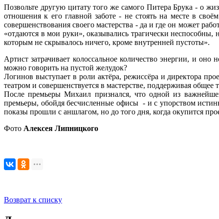
Позвольте другую цитату того же самого Питера Брука - о жизн
отношения к его главной заботе - не стоять на месте в своё
совершенствования своего мастерства - да и где он может раб
«отдаются в мои руки», оказывались трагически неспособны, не
которым не скрывалось ничего, кроме внутренней пустоты».
Артист затрачивает колоссальное количество энергии, и оно 
можно говорить на пустой желудок?
Логинов выступает в роли актёра, режиссёра и директора про
театром и совершенствуется в мастерстве, поддерживая общее т
После премьеры Михаил признался, что одной из важнейшей
премьеры, обойдя бесчисленные офисы - и с упорством истин
показы прошли с аншлагом, но до того дня, когда окупится прое
Фото
Алексея Липницкого
Возврат к списку