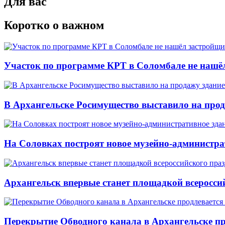
Для вас
Коротко о важном
Участок по программе КРТ в Соломбале не нашё
В Архангельске Росимущество выставило на про
На Соловках построят новое музейно-администра
Архангельск впервые станет площадкой всеросси
Перекрытие Обводного канала в Архангельске про