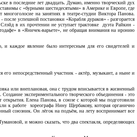
ьске в последние лет двадцать. Думаю, именно творческий дух
оставимы с «бурными шестидесятыми» в Америке и Европе, где
 многоголосие на занятиях в театре-студии Виктора Панова.
- после успешной постановки «Корабля дураков» - разгорается
Слэйд в их прочтении не уступает трактовке дуэта Райкин -
утодафе» в «Яничек-варьете», не обращая внимания на иронию
, и каждое явление было интересным для его свидетелей и
ся его непосредственный участник - актёр, музыкант, а ныне и
ановка или внеплановая, она с трудом вписывается в жизненный
. Создание экспериментального творческого объединения - это
т открытия. Елена Панова, в союзе с которой мы подготовили
екли к работе хореографа Нину Щербакову, которая органично
нный союзник. Он лёгок на подъём, на лету воспринимает все
умановой, и можно сказать, что два спектакля, определяющих