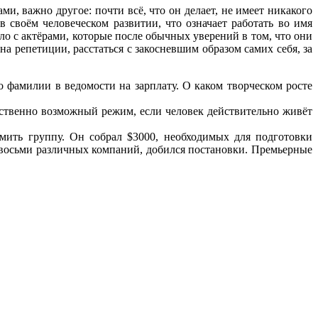
ми, важно другое: почти всё, что он делает, не имеет никакого
в своём человеческом развитии, что означает работать во имя
ло с актёрами, которые после обычных уверений в том, что они
на репетиции, расстаться с закосневшим образом самих себя, за
о фамилии в ведомости на зарплату. О каком творческом росте
инственно возможный режим, если человек действительно живёт
мить группу. Он собрал $3000, необходимых для подготовки
 восьми различных компаний, добился постановки. Премьерные