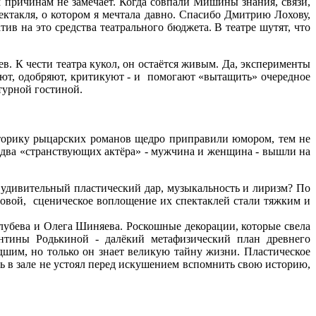
ым причинам не замечает. Когда совпали Мишины знания, связи,
ктакля, о котором я мечтала давно. Спасибо Дмитрию Лохову,
ив на это средства театрального бюджета. В театре шутят, что
в. К чести театра кукол, он остаётся живым. Да, эксперименты
ают, одобряют, критикуют - и помогают «вытащить» очередное
турной гостиной.
торику рыцарских романов щедро приправили юмором, тем не
да два «странствующих актёра» - мужчина и женщина - вышли на
 удивительный пластический дар, музыкальность и лиризм? По
ановой, сценическое воплощение их спектаклей стали тяжким и
лубева и Олега Шиняева. Роскошные декорации, которые свела
ентины Родькиной - далёкий метафизический план древнего
им, но только он знает великую тайну жизни. Пластическое
ль в зале не устоял перед искушением вспомнить свою историю,