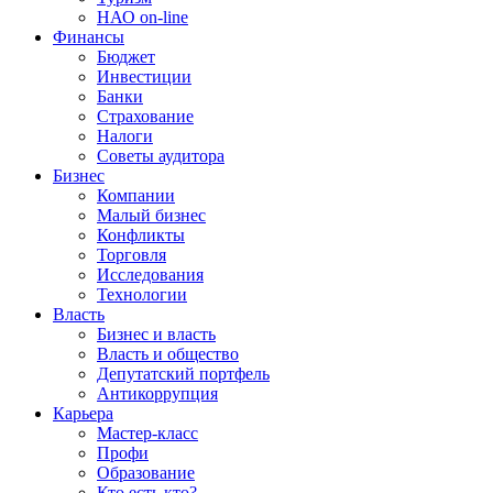
НАО on-line
Финансы
Бюджет
Инвестиции
Банки
Страхование
Налоги
Советы аудитора
Бизнес
Компании
Малый бизнес
Конфликты
Торговля
Исследования
Технологии
Власть
Бизнес и власть
Власть и общество
Депутатский портфель
Антикоррупция
Карьера
Мастер-класс
Профи
Образование
Кто есть кто?