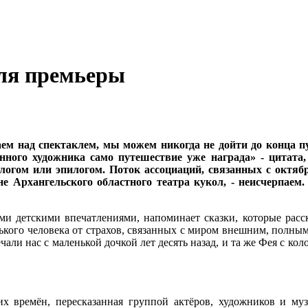
для премьеры
ем над спектаклем, мы можем никогда не дойти до конца п
инного художника само путешествие уже награда» - цитата,
логом или эпилогом. Поток ассоциаций, связанных с октяб
ене Архангельского областного театра кукол, - неисчерпа
ми детскими впечатлениями, напоминает сказки, которые рас
ького человека от страхов, связанных с миром внешним, полным
чали нас с маленькой дочкой лет десять назад, и та же Фея с к
их времён, пересказанная группой актёров, художников и м