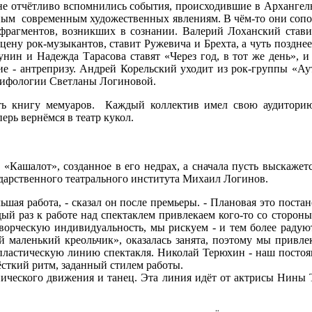
 мне отчётливо вспомнились события, происходившие в Архангел
чным современным художественных явлениям. В чём-то они соп
рагментов, возникших в сознании. Валерий Лоханский ставит
ну рок-музыкантов, ставит Ружевича и Брехта, а чуть позднее 
ин и Надежда Тарасова ставят «Через год, в тот же день», и 
ние - антрепризу. Андрей Корельский уходит из рок-группы «А
 мифологии Светланы Логиновой.
ть книгу мемуаров. Каждый коллектив имел свою аудиторию
ерь вернёмся в театр кукол.
 «Кашалот», созданное в его недрах, а сначала пусть выскажет
ударственного театрального института Михаил Логинов.
льшая работа, - сказал он после премьеры. - Плановая это пост
дый раз к работе над спектаклем привлекаем кого-то со стороны
творческую индивидуальность, мы рискуем - и тем более радую
ой маленький креольчик», оказалась занята, поэтому мы привл
пластическую линию спектакля. Николай Терюхин - наш постоя
ёсткий ритм, заданный стилем работы.
нического движения и танец. Эта линия идёт от актрисы Нины Т