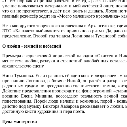
- С тех пор как я пришла работать в театр, - рассказывает Н
умение пользоваться материалом и мой актёрский опыт, появ
что он не препятствует, а даёт нам жить и дышать. Лохов не 
главный режиссёр ходит на «Моего маленького креольчика» как
Не знаю другого творческого коллектива в Архангельске, где 
ЭТО «Кашалот» выбиваются из привычного ритма. Да, рано ил
представление. Второй год тандем Логинова и Тумановой соби
О любви - земной и небесной
Премьера средневековой лирической пародии «Окассен и Ни
менее тема любви, разлуки и странствий влюблённых осталась 
архангельскую сцену.
Нина Туманова. Если сравнить её «детское» и «взрослое» ам
признанию Логинова, работая с Ниной, он растёт и раскрывае
радостным трудом по преодолению сценического штампа, котор
Действие представления происходит на фоне огромной «стари
воедино Елена Мишина, воссоздают реальность вечной ска
повествования. Порой люди нелепы и комичны, порой - воз
действо под музыку Виктора Хабарова рассказывает о любви, м
достойную кисти художника и пера поэта.
Цена мастерства