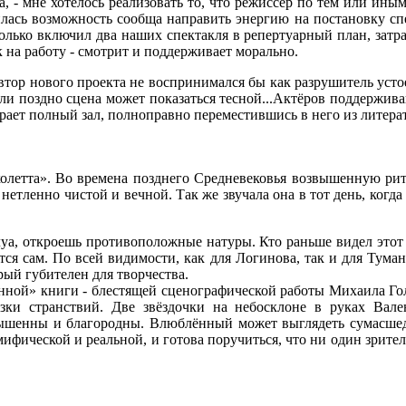
ина, - мне хотелось реализовать то, что режиссёр по тем или ин
илась возможность сообща направить энергию на постановку спе
только включил два наших спектакля в репертуарный план, затрат
 на работу - смотрит и поддерживает морально.
автор нового проекта не воспринимался бы как разрушитель устое
и поздно сцена может показаться тесной...Актёров поддержив
рает полный зал, полноправно переместившись в него из литера
колетта». Во времена позднего Средневековья возвышенную ри
нетленно чистой и вечной. Так же звучала она в тот день, ког
плуа, откроешь противоположные натуры. Кто раньше видел этот
тся сам. По всей видимости, как для Логинова, так и для Тум
ый губителен для творчества.
нной» книги - блестящей сценографической работы Михаила Го
зки странствий. Две звёздочки на небосклоне в руках Вал
вышенны и благородны. Влюблённый может выглядеть сумасшедш
ифической и реальной, и готова поручиться, что ни один зрите