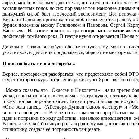
адресованное взрослым, длится час, но в течение этого часа
восьмидесятых годов до сих пор задаёт тон наиболее динами
движущей силой был творческий эксперимент. Вот цепочка ф
Виталий Галилюк приглашает на любительскую театральную сце
бурная полемика между Галилюком и Пановым. Сергей Карпун
Васильева. Название нового театра воскрешает забытое явле
любителей тяжёлого рока. В театре кукол открывается Школа
Довольно. Развивая любую обозначенную тему, можно писа
участников, и действие продолжается, обретая иные формы. Теп
Приятно быть женой лесоруба...
Вернее, постараемся разобраться, что представляет собой ЭТО
студент второго курса отделения режиссуры Ярославского гос
- Можно сказать, что «Окассен и Николетта» - наша третья бо
уклад и ритм жизни нашего дома - театра кукол, поэтому каж
проект на расширение связей. Всякий раз, приглашая новую 
«Она вела танец... (Айседора Дункан сквозь легенду)» и «М
вошла в сообщество. Всё лето она тщательно прорабатывала 
идеи и поправки по ходу действия, идеально вписывается в ж
В спектаклях всё большую роль играют музыка, пластика сце
стилистику, создала её потребность танцевать.