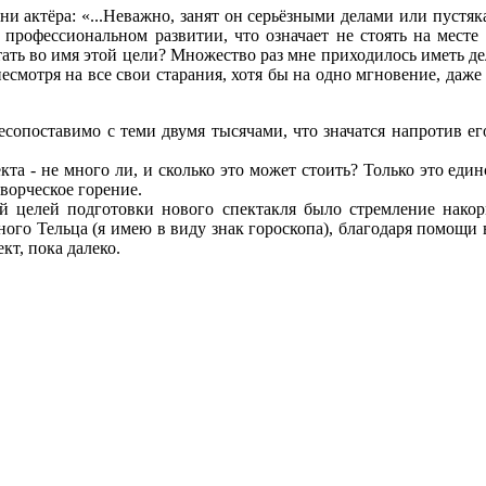
и актёра: «...Неважно, занят он серьёзными делами или пустяка
м профессиональном развитии, что означает не стоять на месте 
отать во имя этой цели? Множество раз мне приходилось иметь де
смотря на все свои старания, хотя бы на одно мгновение, даже 
несопоставимо с теми двумя тысячами, что значатся напротив ег
екта - не много ли, и сколько это может стоить? Только это ед
ворческое горение.
 целей подготовки нового спектакля было стремление накор
ного Тельца (я имею в виду знак гороскопа), благодаря помощи
кт, пока далеко.