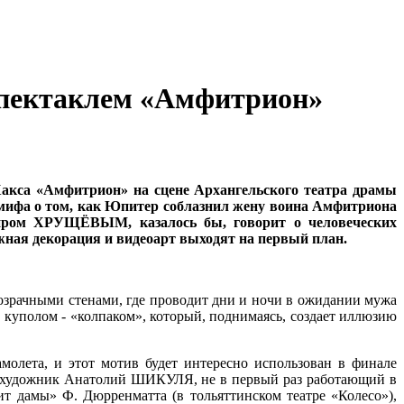
 спектаклем «Амфитрион»
Хакса «Амфитрион» на сцене Архангельского театра драмы
 мифа о том, как Юпитер соблазнил жену воина Амфитриона
миром ХРУЩЁВЫМ, казалось бы, говорит о человеческих
жная декорация и видеоарт выходят на первый план.
озрачными стенами, где проводит дни и ночи в ожидании мужа
 куполом - «колпаком», который, поднимаясь, создает иллюзию
олета, и этот мотив будет интересно использован в финале
ал художник Анатолий ШИКУЛЯ, не в первый раз работающий в
т дамы» Ф. Дюрренматта (в тольяттинском театре «Колесо»),