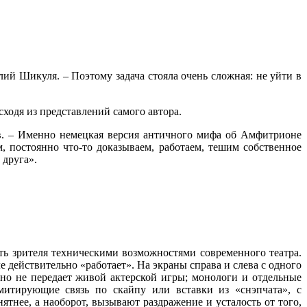
ий Шикуля. – Поэтому задача стояла очень сложная: не уйти в
ходя из представлений самого автора.
ёв. – Именно немецкая версия античного мифа об Амфитрионе
 постоянно что-то доказываем, работаем, тешим собственное
 друга».
ить зрителя техническими возможностями современного театра.
е действительно «работает». На экраны справа и слева с одного
 но не передает живой актерской игры; монологи и отдельные
митирующие связь по скайпу или вставки из «снэпчата», с
нее, а наоборот, вызывают раздражение и усталость от того,