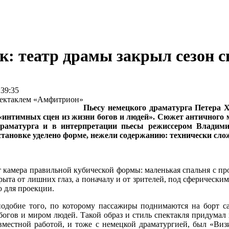
тек: театр драмы закрыл сезон
39:35
Пьесу немецкого драматурга Петера 
 «интимных сцен из жизни богов и людей». Сюжет античного
 драматурга и в интерпретации пьесы режиссером Влади
тановке уделено форме, нежели содержанию: технически сло
т камера правильной кубической формы: маленькая спальня с пр
а от лишних глаз, а поначалу и от зрителей, под сферическим
 для проекции.
добие того, по которому пассажиры поднимаются на борт сам
 богов и миром людей. Такой образ и стиль спектакля придум
естной работой, и тоже с немецкой драматургией, был «Визи