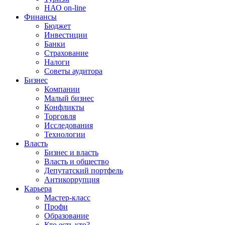
НАО on-line
Финансы
Бюджет
Инвестиции
Банки
Страхование
Налоги
Советы аудитора
Бизнес
Компании
Малый бизнес
Конфликты
Торговля
Исследования
Технологии
Власть
Бизнес и власть
Власть и общество
Депутатский портфель
Антикоррупция
Карьера
Мастер-класс
Профи
Образование
Кто есть кто?