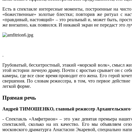
Есть в спектакле интересные моменты, построенные на чисто
«божественные» золотые блестки; повторив же ритуал с на
«правдивый, настоящий» – это реальный и, может быть, просто
же внезапно, как появился. И никакой экран не передаст это лу
.
Грубоватый, бесхитростный, этакий «морской волк», смысл ж
этой истории личную драму. Почти с яростью срывает он с себ
камеры, где все свое время проводит его жена. Его герой хоч
свершения. По словам режиссера, в том, что первое действие 
легкой форме.
Прямая речь
Андрей ТИМОШЕНКО, главный режиссер Архангельского т
- Спектакль «Амфитрион» – это уже девятая премьера нашег
спектаклей, сколько на их качество. Его мы объявляем се
московского драматурга Анастасии Экаревой, специально напис