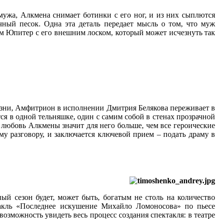
мужа, Алкмена снимает ботинки с его ног, и из них сыплются
ый песок. Одна эта деталь передает мысль о том, что муж
чем Юпитер с его внешним лоском, который может исчезнуть так
изни, Амфитрион в исполнении Дмитрия Белякова переживает в
ся в одной тельняшке, один с самим собой в стенах прозрачной
о любовь Алкмены значит для него больше, чем все героические
ому разговору, и заключается ключевой прием – подать драму в
й сезон будет, может быть, богатым не столь на количество
ктакль «Последнее искушение Михайло Ломоносова» по пьесе
озможность увидеть весь процесс создания спектакля: в театре