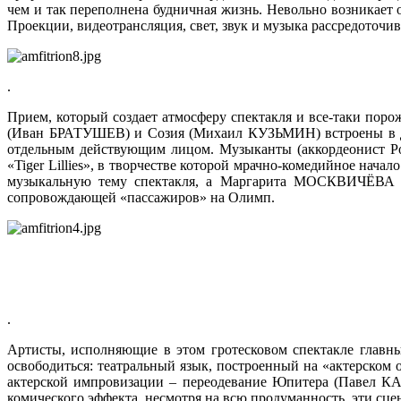
чем и так переполнена будничная жизнь. Невольно возникает 
Проекции, видеотрансляция, свет, звук и музыка рассредоточ
.
Прием, который создает атмосферу спектакля и все-таки пор
(Иван БРАТУШЕВ) и Созия (Михаил КУЗЬМИН) встроены в дейс
отдельным действующим лицом. Музыканты (аккордеонист 
«Tiger Lillies», в творчестве которой мрачно-комедийное н
музыкальную тему спектакля, а Маргарита МОСКВИЧЁВА в 
сопровождающей «пассажиров» на Олимп.
.
Артисты, исполняющие в этом гротесковом спектакле главны
освободиться: театральный язык, построенный на «актерском 
актерской импровизации – переодевание Юпитера (Павел К
комического эффекта, несмотря на всю продуманность, эти сц