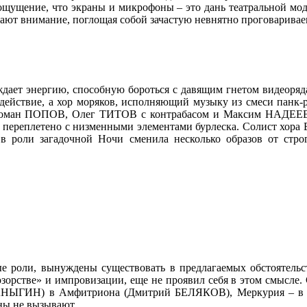
ощущение, что экраны и микрофоны – это дань театральной моде
ивают внимание, поглощая собой зачастую невнятно проговарива
ождает энергию, способную бороться с давящим гнетом видеоря
твие, а хор моряков, исполняющий музыку из смеси панк-рок
Роман ПОПОВ, Олег ТИТОВ с контрабасом и Максим НАДЕЕВ з
ачало переплетено с низменными элементами бурлеска. Солист х
роли загадочной Ночи сменила несколько образов от строг
е роли, вынуждены существовать в предлагаемых обстоятельс
озорстве» и импровизации, еще не проявил себя в этом смысле
АНЫГИН) в Амфитриона (Дмитрий БЕЛЯКОВ), Меркурия – в его
ены не вызывают.