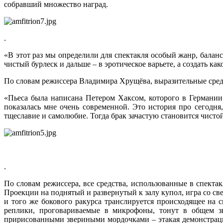
собравший множество наград.
.
«В этот раз мы определили для спектакля особый жанр, балан
чистый бурлеск и дальше – в эротическое варьете, а создать к
По словам режиссера Владимира Хрущёва, выразительные средс
«Пьеса была написана Петером Хаксом, которого в Германии
показалась мне очень современной. Это история про сегодн
тщеславие и самолюбие. Тогда брак зачастую становится чисто
.
По словам режиссера, все средства, использованные в спекта
Проекции на поднятый и развернутый к залу купол, игра со све
и того же бокового ракурса транслируется происходящее на 
реплики, проговариваемые в микрофоны, тонут в общем зв
пририсованными звериными мордочками – этакая демонстрация