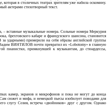
, которая в столичных театрах зрителям уже набила оскомину.
емый актерами стихотворный текст.
да, – вставные музыкальные номера. Сольные номера Меркурия
а, брехтовского кабаре и французского шансона, становится
а ударными) примерили на себя образы английской группы
ора Вадим ВИНТИЛОВ почти превратил их «Lobotomy» в главную
ой пианистки, примкнувшей к музыкантам, до стюардессы,
твах камер, экранов и микрофонов и пока не могут до конца
. Сам сюжет и мифа, и немецкой пьесы изобилует поводами для
 слугу Созия, встреча «двойников» друг с другом. Однако