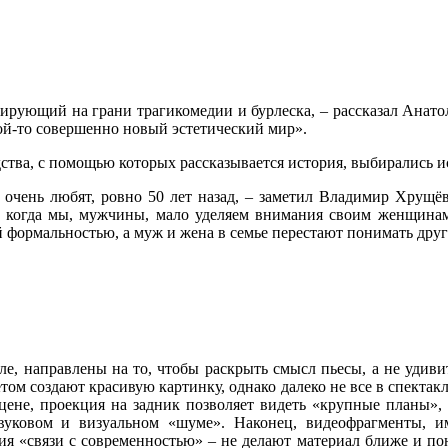
сирующий на грани трагикомедии и бурлеска, – рассказал Анатол
акой-то совершенно новый эстетический мир».
тва, с помощью которых рассказывается история, выбирались ис
 очень любят, ровно 50 лет назад, – заметил Владимир Хрущ
я, когда мы, мужчины, мало уделяем внимания своим женщинам,
й формальностью, а муж и жена в семье перестают понимать друг
кле, направлены на то, чтобы раскрыть смысл пьесы, а не удив
том создают красивую картинку, однако далеко не все в спектакл
сцене, проекция на задник позволяет видеть «крупные планы»,
уковом и визуальном «шуме». Наконец, видеофрагменты, и
 «связи с современностью» – не делают материал ближе и понят