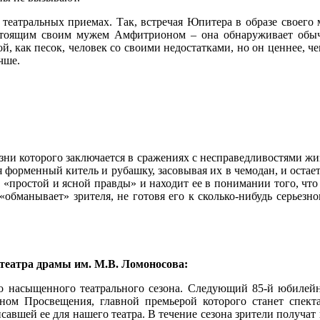
 театральных приемах. Так, встречая Юпитера в образе своего 
стоящим своим мужем Амфитрионом – она обнаруживает обычн
й, как песок, человек со своими недостатками, но он ценнее, 
чше.
изни которого заключается в сражениях с несправедливостями ж
я форменный китель и рубашку, засовывая их в чемодан, и остает
ет «простой и ясной правды» и находит ее в понимании того, чт
«обманывает» зрителя, не готовя его к сколько-нибудь серьезн
еатра драмы им. М.В. Ломоносова:
о насыщенного театрального сезона. Следующий 85-й юбилейны
зоном Просвещения, главной премьерой которого станет спе
авшей ее для нашего театра. В течение сезона зрители получат в