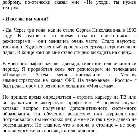
доброму, по-отечески сказал мне: «Не уходи, ты нужен
театру».
- И все же вы ушли?
- Да. Через три года, как не стало Сергея Николаевича, в 1993
году. В театре в то время началась свистопляска с
режиссерами – они менялись очень часто. Стало неуютно,
тоскливо. Художественный уровень репертуара стремительно
падал. В конце концов мне стало стыдно выходить на сцену...
В моей биографии начался двенадцатилетний телевизионный
период. Я проработал семь лет режиссером на телеканале
«Поморье». Затем меня пригласили в Москву
администратором на канал ОРТ. На телеканале «Россия» я
был редактором по регионам холдинга «Моя семья».
Но пришло время определяться – строить карьеру на ТВ или
возвращаться в актерскую профессию. В первом случае
вставал вопрос получения дополнительного системного
образования. На обучение режиссуре или журналистике
потребовалось бы несколько лет, а мне все-таки уже далеко не
восемнадцать. Но главное, что я понял в столице – не хочу
оставшуюся жизнь посвящать телевидению.