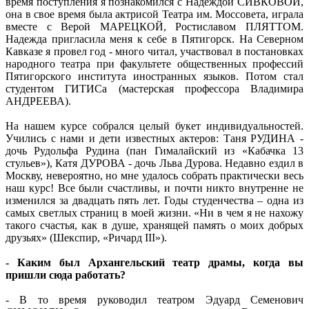
время поступления я познакомился с Надеждой СИВКОВОЙ,
она в свое время была актрисой Театра им. Моссовета, играла
вместе с Верой МАРЕЦКОЙ, Ростиславом ПЛЯТТОМ.
Надежда пригласила меня к себе в Пятигорск. На Северном
Кавказе я провел год - много читал, участвовал в постановках
народного театра при факультете общественных профессий
Пятигорского института иностранных языков. Потом стал
студентом ГИТИСа (мастерская профессора Владимира
АНДРЕЕВА).
На нашем курсе собрался целый букет индивидуальностей.
Учились с нами и дети известных актеров: Таня РУДИНА -
дочь Рудольфа Рудина (пан Гималайский из «Кабачка 13
стульев»), Катя ДУРОВА - дочь Льва Дурова. Недавно ездил в
Москву, невероятно, но мне удалось собрать практически весь
наш курс! Все были счастливы, и почти никто внутренне не
изменился за двадцать пять лет. Годы студенчества – одна из
самых светлых страниц в моей жизни. «Ни в чем я не нахожу
такого счастья, как в душе, хранящей память о моих добрых
друзьях» (Шекспир, «Ричард III»).
- Каким был Архангельский театр драмы, когда вы
пришли сюда работать?
- В то время руководил театром Эдуард Семенович