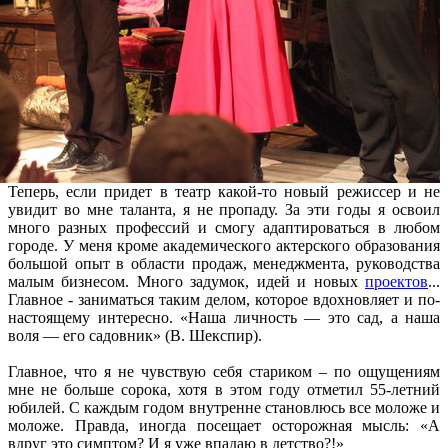
Теперь, если придет в театр какой-то новый режиссер и не
увидит во мне таланта, я не пропаду. За эти годы я освоил
много разных профессий и смогу адаптироваться в любом
городе. У меня кроме академического актерского образования
большой опыт в области продаж, менеджмента, руководства
малым бизнесом. Много задумок, идей и новых
проектов
...
Главное - заниматься таким делом, которое вдохновляет и по-
настоящему интересно. «Наша личность — это сад, а наша
воля — его садовник» (В. Шекспир).
Главное, что я не чувствую себя стариком – по ощущениям
мне не больше сорока, хотя в этом году отметил 55-летний
юбилей. С каждым годом внутренне становлюсь все моложе и
моложе. Правда, иногда посещает осторожная мысль: «А
вдруг это симптом? И я уже впадаю в детство?!»