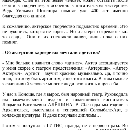
надежды. След на этой земле человек может оставить после
себя и в творчестве, а особенно в писательском мастерстве.
Ведь Уильяма Шекспира помнят уже 400 лет именно
благодаря его книгам.
К сожалению, актерское творчество подвластно времени. Это
не рукопись, которая не горит… Но и актеры согревают чьи-
то сердца. Они и их спектакли живут, лишь пока о них
помнят.
- Об актерской карьере вы мечтали с детства?
- Мне больше нравится слово «артист». Актер ассоциируется
у меня скорее с театром представления: «Актерище», «Актер
Актерыч». Артист – звучит красиво, музыкально. Да, я точно
знал, что хочу быть артистом, с шестого класса. В этом смысле
я счастливый человек: многие люди всю жизнь ищут себя…
У нас в Коноше, где я вырос, был народный театр. Руководила
им замечательный педагог и талантливый воспитатель
Людмила Васильевна АЛЁШИНА. В 70-е годы мы ездили в
Архангельск, выступали в теперешней Соломбале-Арт, в
коллежде культуры. И даже получали дипломы…
Потом я поступил в ГИТИС, правда, не с первого раза. Во