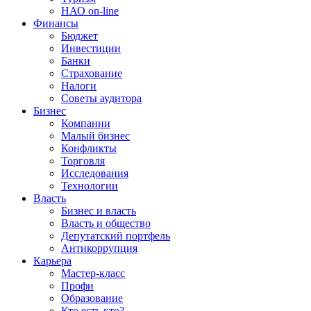
НАО on-line
Финансы
Бюджет
Инвестиции
Банки
Страхование
Налоги
Советы аудитора
Бизнес
Компании
Малый бизнес
Конфликты
Торговля
Исследования
Технологии
Власть
Бизнес и власть
Власть и общество
Депутатский портфель
Антикоррупция
Карьера
Мастер-класс
Профи
Образование
Кто есть кто?