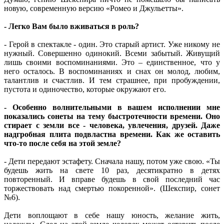
новую, современную версию «Ромео и Джульетты».
- Легко Вам было вживаться в роль?
- Герой в спектакле - один. Это старый артист. Уже никому не
нужный. Совершенно одинокий. Всеми забытый. Живущий
лишь своими воспоминаниями. Это – единственное, что у
него осталось. В воспоминаниях и снах он молод, любим,
талантлив и счастлив. И тем страшнее, при пробуждении,
пустота и одиночество, которые окружают его.
- Особенно волнительными в вашем исполнении мне
показались сонеты на тему быстротечности времени. Оно
стирает с земли все - человека, увлечения, друзей. Даже
надгробная плита подвластна времени. Как же оставить
что-то после себя на этой земле?
- Дети передают эстафету. Сначала нашу, потом уже свою. «Ты
будешь жить на свете 10 раз, десятикратно в детях
повторенный. И вправе будешь в свой последний час
торжествовать над смертью покоренной». (Шекспир, сонет
№6).
Дети воплощают в себе нашу юность, желание жить,