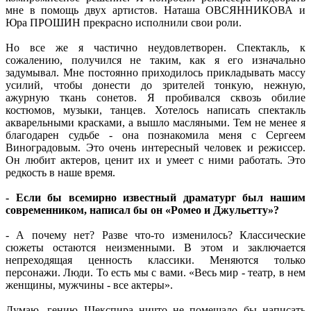
мне в помощь двух артистов. Наташа ОВСЯННИКОВА и
Юра ПРОШИН прекрасно исполнили свои роли.
Но все же я частично неудовлетворен. Спектакль, к
сожалению, получился не таким, как я его изначально
задумывал. Мне постоянно приходилось прикладывать массу
усилий, чтобы донести до зрителей тонкую, нежную,
ажурную ткань сонетов. Я пробивался сквозь обилие
костюмов, музыки, танцев. Хотелось написать спектакль
акварельными красками, а вышло масляными. Тем не менее я
благодарен судьбе - она познакомила меня с Сергеем
Виноградовым. Это очень интересный человек и режиссер.
Он любит актеров, ценит их и умеет с ними работать. Это
редкость в наше время.
- Если бы всемирно известный драматург был нашим
современником, написал бы он «Ромео и Джульетту»?
- А почему нет? Разве что-то изменилось? Классические
сюжеты остаются неизменными. В этом и заключается
непреходящая ценность классики. Меняются только
персонажи. Люди. То есть мы с вами. «Весь мир - театр, в нем
женщины, мужчины - все актеры».
Думаю, гению Шекспира ничто не помешало бы написать