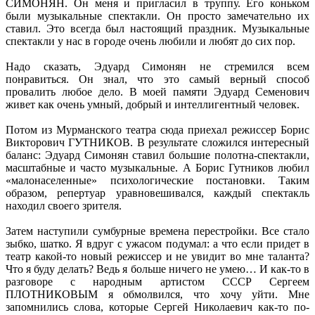
СИМОНЯН. Он меня и пригласил в труппу. Его коньком
были музыкальные спектакли. Он просто замечательно их
ставил. Это всегда был настоящий праздник. Музыкальные
спектакли у нас в городе очень любили и любят до сих пор.
Надо сказать, Эдуард Симонян не стремился всем
понравиться. Он знал, что это самый верный способ
провалить любое дело. В моей памяти Эдуард Семенович
живет как очень умный, добрый и интеллигентный человек.
Потом из Мурманского театра сюда приехал режиссер Борис
Викторович ГУТНИКОВ. В результате сложился интересный
баланс: Эдуард Симонян ставил большие полотна-спектакли,
масштабные и часто музыкальные. А Борис Гутников любил
«малонаселенные» психологические постановки. Таким
образом, репертуар уравновешивался, каждый спектакль
находил своего зрителя.
Затем наступили сумбурные времена перестройки. Все стало
зыбко, шатко. Я вдруг с ужасом подумал: а что если придет в
театр какой-то новый режиссер и не увидит во мне таланта?
Что я буду делать? Ведь я больше ничего не умею… И как-то в
разговоре с народным артистом СССР Сергеем
ПЛОТНИКОВЫМ я обмолвился, что хочу уйти. Мне
запомнились слова, которые Сергей Николаевич как-то по-