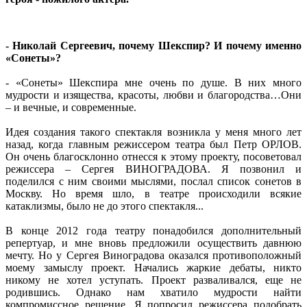
- Николай Сергеевич, почему Шекспир? И почему именно
«Сонеты»?
- «Сонеты» Шекспира мне очень по душе. В них много
мудрости и изящества, красоты, любви и благородства…Они
– и вечные, и современные.
Идея создания такого спектакля возникла у меня много лет
назад, когда главным режиссером театра был Петр ОРЛОВ.
Он очень благосклонно отнесся к этому проекту, посоветовал
режиссера – Сергея ВИНОГРАДОВА. Я позвонил и
поделился с ним своими мыслями, послал список сонетов в
Москву. Но время шло, в театре происходили всякие
катаклизмы, было не до этого спектакля...
В конце 2012 года театру понадобился дополнительный
репертуар, и мне вновь предложили осуществить давнюю
мечту. Но у Сергея Виноградова оказался противоположный
моему замыслу проект. Начались жаркие дебаты, никто
никому не хотел уступать. Проект разваливался, еще не
родившись. Однако нам хватило мудрости найти
компромиссное решение. Я попросил режиссера подобрать