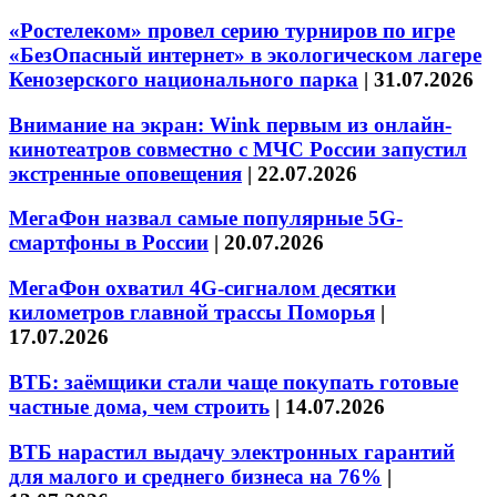
«Ростелеком» провел серию турниров по игре
«БезОпасный интернет» в экологическом лагере
Кенозерского национального парка
|
31.07.2026
Внимание на экран: Wink первым из онлайн-
кинотеатров совместно с МЧС России запустил
экстренные оповещения
|
22.07.2026
МегаФон назвал самые популярные 5G-
смартфоны в России
|
20.07.2026
МегаФон охватил 4G-сигналом десятки
километров главной трассы Поморья
|
17.07.2026
ВТБ: заёмщики стали чаще покупать готовые
частные дома, чем строить
|
14.07.2026
ВТБ нарастил выдачу электронных гарантий
для малого и среднего бизнеса на 76%
|