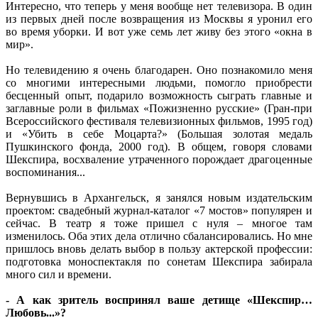
Интересно, что теперь у меня вообще нет телевизора. В один
из первых дней после возвращения из Москвы я уронил его
во время уборки. И вот уже семь лет живу без этого «окна в
мир».
Но телевидению я очень благодарен. Оно познакомило меня
со многими интересными людьми, помогло приобрести
бесценный опыт, подарило возможность сыграть главные и
заглавные роли в фильмах «Пожизненно русские» (Гран-при
Всероссийского фестиваля телевизионных фильмов, 1995 год)
и «Убить в себе Моцарта?» (Большая золотая медаль
Пушкинского фонда, 2000 год). В общем, говоря словами
Шекспира, восхваление утраченного порождает драгоценные
воспоминания...
Вернувшись в Архангельск, я занялся новым издательским
проектом: свадебный журнал-каталог «7 мостов» популярен и
сейчас. В театр я тоже пришел с нуля – многое там
изменилось. Оба этих дела отлично сбалансировались. Но мне
пришлось вновь делать выбор в пользу актерской профессии:
подготовка моноспектакля по сонетам Шекспира забирала
много сил и времени.
- А как зритель воспринял ваше детище «Шекспир…
Любовь...»?