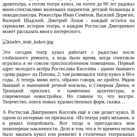
драмтеатра, а потом театра кукол, он почти до 90 лет радовал
мини-спектаклями маленьких пациентов детской больницы и
онкодиспансера. Режиссёры Иван Семёнов, Василий Дерягин,
Валерий Шадский, Дмитрий Лохов - каждый остался на
скрижалях истории театра, о каждом Ростислав Дмитриевич
может рассказать много интересного.
Это сегодня театр кукол работает с радостью после
глобального ремонта, а ведь было время, когда спектакли
игрались в не совсем приспособленном помещении. Первый
адрес молодого актёра Ростислава Киселёва - здание бывшего
«дома радио» на Попова, 2: там размещался театр кукол в 60-е
годы. А теперь мимо него, образно говоря, не пройти. Рядом
бывший и нынешний речной вокзалы, и Северная Двина, и
Троицкий проспект, и памятники архитектуры, и
современные новостройки. Но главное то, что внутри.
Творчество, поиск новых художественных форм, сказка…
А Ростислав Дмитриевич Киселёв ещё и сам делает кукол. В
одном из интервью он признался: «Из театра ушёл механик, и
я решил попробовать. Вот тогда и пригодились мои
инженерные наклонности. Дело в том, что в те времена нельзя
было заказать кукол или реквизит в столичных театральных