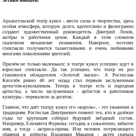
летним юношей.
Архангельский театр кукол - место силы и творчества, здесь
особая атмосфера, которую долго, кропотливо и филигранно
создают художественный руководитель Дмитрий Лохов,
актёры и работники цехов. Каждый в этом сложном
сказочном механизме незаменим. Наверное, поэтому
спектакли получаются талантливыми и очень любимыми
многими поколениями зрителей.
Причём не только маленьких: в театре кукол успешно идут и
взрослые спектакли. Да так успешно, что театр не раз
становился обладателем «Золотой маски». А Ростислав
Киселёв ровно 40 лет назад стал первым заслуженным
артистом-кукольником. Теперь в театре есть и народная
артистка, а число заслуженных - артистов и работников
культуры - перевалило за десяток.
Главное, что даёт театру кукол его «король», - это уважение к
традициям. Ростислав Дмитриевич помнит тех, кто в далёкие
годы по крупицам собирал будущий звёздный состав.
Например, Елизавета Фуркова: сегодня, к сожалению, забытое
имя, а тогда - актриса-прима. Или человек потрясающего
обаяния и доброты Владимир Макаров - актёр сначала