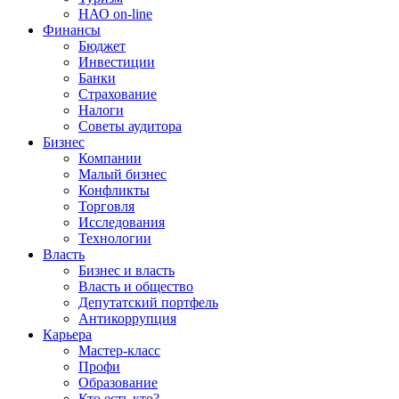
НАО on-line
Финансы
Бюджет
Инвестиции
Банки
Страхование
Налоги
Советы аудитора
Бизнес
Компании
Малый бизнес
Конфликты
Торговля
Исследования
Технологии
Власть
Бизнес и власть
Власть и общество
Депутатский портфель
Антикоррупция
Карьера
Мастер-класс
Профи
Образование
Кто есть кто?