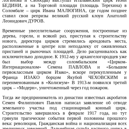
Логинова и Свободы) выступал Итальянский цирк Нони
БЕДИНИ, а на Торговой площади (площадь Терехина) в
Соломбале – цирк Ивана МАЛЮГИНА, где годом позднее
ставил свои репризы великий русский клоун Анатолий
Леонидович ДУРОВ.
Временные увеселительные сооружения, построенные из
дерева, горели, и всякий раз, приступая к строительству
нового, директора цирков стремились арендовать места,
расположенные в центре или неподалеку от оживленных
пристаней и рыночных площадей. Дело расценивалось как
исключительно доходное. К 1912-му у архангелогородцев уже
был выбор между соломбальским «Цирком-
Интернационалом» Семена ПАВЛОВА и «Большим
первоклассным цирком Изако», вскоре перекупленным у
Франца ИЗАКО борцом Якубой ЧЕХОВСКИМ и
переименованным в «Колизеум» В 1913-м появился третий
цирк – «Модерн», уничтоженный через год пожаром.
Тогда же предприниматель из династии известных акробатов
Семен Филиппович Павлов написал заявление об отводе
земельного участка под стационарный конный цирк.
Строительство завершилось в феврале 1917 года, но тут
грянули трагические события первой половины прошлого
века: революция, Гражданская война и национализация всех
зрелищных заведений. Дальнейшая судьба частного цирка в