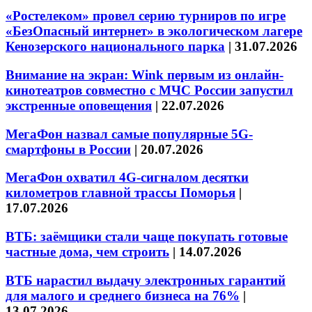
«Ростелеком» провел серию турниров по игре
«БезОпасный интернет» в экологическом лагере
Кенозерского национального парка
|
31.07.2026
Внимание на экран: Wink первым из онлайн-
кинотеатров совместно с МЧС России запустил
экстренные оповещения
|
22.07.2026
МегаФон назвал самые популярные 5G-
смартфоны в России
|
20.07.2026
МегаФон охватил 4G-сигналом десятки
километров главной трассы Поморья
|
17.07.2026
ВТБ: заёмщики стали чаще покупать готовые
частные дома, чем строить
|
14.07.2026
ВТБ нарастил выдачу электронных гарантий
для малого и среднего бизнеса на 76%
|
13.07.2026