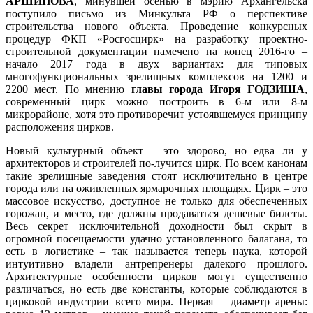
АРШИНОВА
, минувшей осенью в мэрию Архангельска
поступило письмо из Минкульта РФ о перспективе
строительства нового объекта. Проведение конкурсных
процедур ФКП «Росгосцирк» на разработку проектно-
строительной документации намечено на конец 2016-го –
начало 2017 года в двух вариантах: для типовых
многофункциональных зрелищных комплексов на 1200 и
2200 мест. По мнению
главы города Игоря ГОДЗИША
,
современный цирк можно построить в 6-м или 8-м
микрорайоне, хотя это противоречит устоявшемуся принципу
расположения цирков.
Новый культурный объект – это здорово, но едва ли у
архитекторов и строителей по-лучится цирк. По всем канонам
такие зрелищные заведения стоят исключительно в центре
города или на оживленных ярмарочных площадях. Цирк – это
массовое искусство, доступное не только для обеспеченных
горожан, и место, где должны продаваться дешевые билеты.
Весь секрет исключительной доходности был скрыт в
огромной посещаемости удачно установленного балагана, то
есть в логистике – так называется теперь наука, которой
интуитивно владели антрепренеры далекого прошлого.
Архитектурные особенности цирков могут существенно
различаться, но есть две константы, которые соблюдаются в
цирковой индустрии всего мира. Первая – диаметр арены: