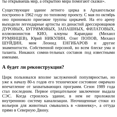
ты открываешь мир, а открытию мира помогают сказки».
Существующее здание летнего цирка в Архангельске
построено в 1962 году по типовому проекту. С мая по октябрь
оно принимало приезжие труппы циркачей. На его арену
выходили легендарные артисты из династий дрессировщиков
ДУРОВЫХ, БУГРИМОВЫХ, ЗАПАШНЫХ, ФИЛАТОВЫХ,
иллюзионистов КИО, клоуны Карандаш (Михаил
РУМЯНЦЕВ), Юрий НИКУЛИН, Олег ПОПОВ, Михаил
ШУЙДИН, мим Леонид ЕНГИБАРОВ и другие
знаменитости. Собственной персоной, во всем блеске ума и
таланта. Никаких сомни-тельных составов под известными
именами.
А будет ли реконструкция?
Цирк пользовался вполне заслуженной популярностью, но
уже к началу 80-х годов его техническое состояние омрачало
впечатление от захватывающих программ. Сезон 1989 года
стал последним. Первое отрицательное заключение выдала
СЭС. Когда строилось здание, в нем не проложили
внутреннюю систему канализации. Неочищенные стоки из
вольеров для животных смывались в «ливневку», а оттуда
прямо в Северную Двину.