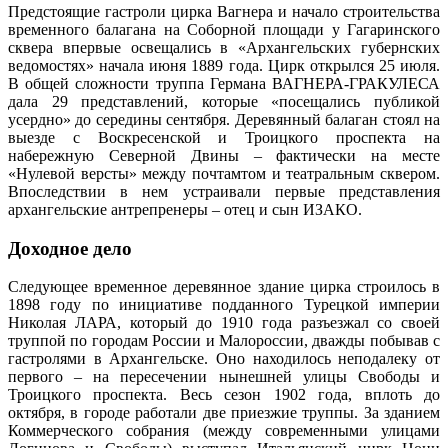
Предстоящие гастроли цирка Вагнера и начало строительства
временного балагана на Соборной площади у Гагаринского
сквера впервые освещались в «Архангельских губернских
ведомостях» начала июня 1889 года. Цирк открылся 25 июля.
В общей сложности труппа Германа ВАГНЕРА-ГРАКУЛЕСА
дала 29 представлений, которые «посещались публикой
усердно» до середины сентября. Деревянный балаган стоял на
выезде с Воскресенской и Троицкого проспекта на
набережную Северной Двины – фактически на месте
«Нулевой версты» между почтамтом и театральным сквером.
Впоследствии в нем устраивали первые представления
архангельские антрепренеры – отец и сын ИЗАКО.
Доходное дело
Следующее временное деревянное здание цирка строилось в
1898 году по инициативе подданного Турецкой империи
Николая ЛАРА, который до 1910 года разъезжал со своей
труппой по городам России и Малороссии, дважды побывав с
гастролями в Архангельске. Оно находилось неподалеку от
первого – на пересечении нынешней улицы Свободы и
Троицкого проспекта. Весь сезон 1902 года, вплоть до
октября, в городе работали две приезжие труппы. За зданием
Коммерческого собрания (между современными улицами