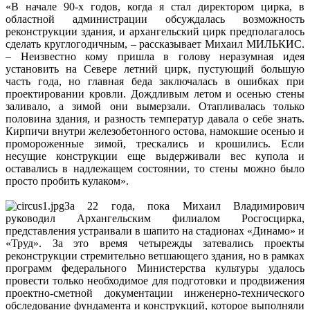
«В начале 90-х годов, когда я стал директором цирка, в
областной администрации обсуждалась возможность
реконструкции здания, и архангельский цирк предполагалось
сделать круглогодичным, – рассказывает Михаил МИЛЬКИС.
– Неизвестно кому пришла в голову неразумная идея
установить на Севере летний цирк, пустующий большую
часть года, но главная беда заключалась в ошибках при
проектировании кровли. Дождливым летом и осенью стены
заливало, а зимой они вымерзали. Отапливалась только
половина здания, и разность температур давала о себе знать.
Кирпичи внутри железобетонного остова, намокшие осенью и
промороженные зимой, трескались и крошились. Если
несущие конструкции еще выдерживали вес купола и
оставались в надлежащем состоянии, то стены можно было
просто пробить кулаком».
За 22 года, пока Михаил Владимирович
руководил Архангельским филиалом Росгосцирка,
представления устраивали в шапито на стадионах «Динамо» и
«Труд». За это время четырежды затевались проекты
реконструкции стремительно ветшающего здания, но в рамках
программ федерального Министерства культуры удалось
провести только необходимое для подготовки и продвижения
проектно-сметной документации инженерно-технического
обследование фундамента и конструкций, которое выполняли