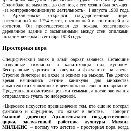
Соломбале не выяснена до сих пор, а его хозяин был осужден
«за контрреволюционную деятельность». 1 августа 1930 года
в Архангельске открылся государственный цирк,
рассчитанный на 1754 места, с конюшней и гостиницей для
артистов. Он просуществовал до пожара, охватившего
деревянное здание с засыпанными между стен опилками
поздним вечером 5 сентября 1958 года.
Просторная пора
Специфический запах и алый бархат занавеса. Летающие
воздушные гимнасты и канатоходцы под куполом.
Бесстрашные укротители, клоуны и фокусники на арене.
Строгие билетеры на входе и эскимо на выходе. Так долгое
время начинались летние каникулы для множества
архангельских мальчишек и девчонок послевоенного времени.
Представления смотрели целыми семьями, а после окончания
отправлялись гулять по набережной.
«Цирковое искусство предназначено тем, кто еще не потерял
фантазию и ощущение, что живет в детстве, – говорит
бывший директор Архангельского государственного
цирка, заслуженный работник культуры Михаил
МИЛЬКИС
, – потому что детство – просторная пора, когда