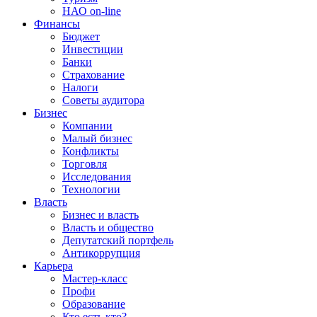
НАО on-line
Финансы
Бюджет
Инвестиции
Банки
Страхование
Налоги
Советы аудитора
Бизнес
Компании
Малый бизнес
Конфликты
Торговля
Исследования
Технологии
Власть
Бизнес и власть
Власть и общество
Депутатский портфель
Антикоррупция
Карьера
Мастер-класс
Профи
Образование
Кто есть кто?