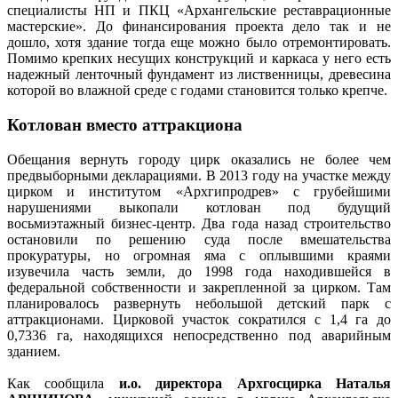
специалисты НП и ПКЦ «Архангельские реставрационные
мастерские». До финансирования проекта дело так и не
дошло, хотя здание тогда еще можно было отремонтировать.
Помимо крепких несущих конструкций и каркаса у него есть
надежный ленточный фундамент из лиственницы, древесина
которой во влажной среде с годами становится только крепче.
Котлован вместо аттракциона
Обещания вернуть городу цирк оказались не более чем
предвыборными декларациями. В 2013 году на участке между
цирком и институтом «Архгипродрев» с грубейшими
нарушениями выкопали котлован под будущий
восьмиэтажный бизнес-центр. Два года назад строительство
остановили по решению суда после вмешательства
прокуратуры, но огромная яма с оплывшими краями
изувечила часть земли, до 1998 года находившейся в
федеральной собственности и закрепленной за цирком. Там
планировалось развернуть небольшой детский парк с
аттракционами. Цирковой участок сократился с 1,4 га до
0,7336 га, находящихся непосредственно под аварийным
зданием.
Как сообщила
и.о. директора Архгосцирка Наталья