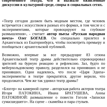
современного театра, что и вызвало оживленные
дискуссии в культурной среде, споры в социальных сетях.
«Театр сегодня должен быть модным местом, где человек
встречается с искусством в разных его формах, в том числе и с
экспериментами, которые провоцируют на глубокие
размышления», - считает
автор пьесы «Русская народная
почта» Олег БОГАЕВ
. Он специально прилетел в
Архангельск из Екатеринбурга, чтобы посмотреть премьеру и
пообщаться с архангельской публикой.
Возможно, впервые за все предыдущие 83 сезона
Архангельский театр драмы действительно спровоцировал
зрителей на бурную реакцию и рефлексию. Зал, будто по
мейерхольдовскому правилу, разделился на принявших и не
принявших. Одни надеялись, что после «Царя Эдипа»
эксперименты в театре прекратятся, другие верили, что
продолжатся. Чем же так удивил театр драмы?
«Блогер» на камерной сцене - авторская работа актеров театра
Игоря ПАТОКИНА, Ивана БРАТУШЕВА, Анны
ПАТОКИНОЙ: размышление о повести Гоголя «Записки
сумасшедшего». На сцене – скамейка и пара стульев.