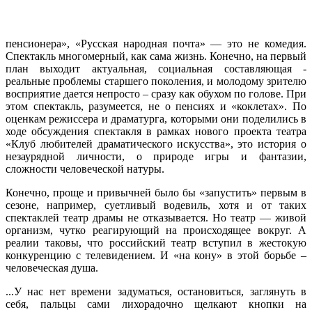
пенсионера», «Русская народная почта» — это не комедия.
Спектакль многомерный, как сама жизнь. Конечно, на первый
план выходит актуальная, социальная составляющая -
реальные проблемы старшего поколения, и молодому зрителю
восприятие дается непросто – сразу как обухом по голове. При
этом спектакль, разумеется, не о пенсиях и «коклетах». По
оценкам режиссера и драматурга, которыми они поделились в
ходе обсуждения спектакля в рамках нового проекта театра
«Клуб любителей драматического искусства», это история о
незаурядной личности, о природе игры и фантазии,
сложности человеческой натуры.
Конечно, проще и привычней было бы «запустить» первым в
сезоне, например, суетливый водевиль, хотя и от таких
спектаклей театр драмы не отказывается. Но театр — живой
организм, чутко реагирующий на происходящее вокруг. А
реалии таковы, что российский театр вступил в жестокую
конкуренцию с телевидением. И «на кону» в этой борьбе –
человеческая душа.
...У нас нет времени задуматься, остановиться, заглянуть в
себя, пальцы сами лихорадочно щелкают кнопки на