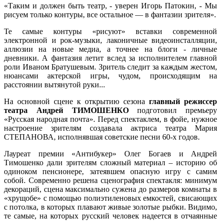
«Таким и должен быть театр, - уверен Игорь Патокин, - Мы
рисуем только контуры, все остальное — в фантазии зрителя».
Те самые контуры «рисуют» вставки современной
электронной и рок-музыки, лаконичные видеоинсталляции,
аллюзии на новые медиа, а точнее на блоги - личные
дневники. А фантазия летит вслед за исполнителем главной
роли Иваном Братушевым. Зритель следит за каждым жестом,
нюансами актерской игры, чудом, происходящим на
расстоянии вытянутой руки...
На основной сцене к открытию сезона
главный режиссер
театра Андрей ТИМОШЕНКО
подготовил премьеру
«Русская народная почта». Перед спектаклем, в фойе, нужное
настроение зрителям создавала актриса театра Мария
СТЕПАНОВА, исполнявшая советские песни 60-х годов.
Лауреат премии «Антибукер» Олег Богаев и Андрей
Тимошенко дали зрителям сложный материал – историю об
одиноком пенсионере, затеявшем опасную игру с самим
собой. Современно решена сценография спектакля: минимум
декораций, сцена максимально сужена до размеров комнаты в
«хрущобе» с помощью полиэтиленовых емкостей, свисающих
с потолка, в которых плавают живые золотые рыбки. Видимо,
те самые, на которых русский человек надеется в отчаянные