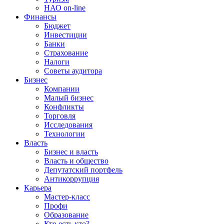
НАО on-line
Финансы
Бюджет
Инвестиции
Банки
Страхование
Налоги
Советы аудитора
Бизнес
Компании
Малый бизнес
Конфликты
Торговля
Исследования
Технологии
Власть
Бизнес и власть
Власть и общество
Депутатский портфель
Антикоррупция
Карьера
Мастер-класс
Профи
Образование
Кто есть кто?