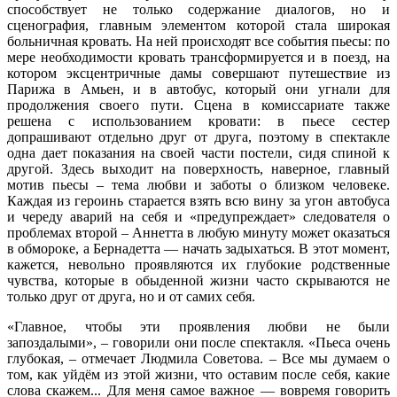
способствует не только содержание диалогов, но и
сценография, главным элементом которой стала широкая
больничная кровать. На ней происходят все события пьесы: по
мере необходимости кровать трансформируется и в поезд, на
котором эксцентричные дамы совершают путешествие из
Парижа в Амьен, и в автобус, который они угнали для
продолжения своего пути. Сцена в комиссариате также
решена с использованием кровати: в пьесе сестер
допрашивают отдельно друг от друга, поэтому в спектакле
одна дает показания на своей части постели, сидя спиной к
другой. Здесь выходит на поверхность, наверное, главный
мотив пьесы – тема любви и заботы о близком человеке.
Каждая из героинь старается взять всю вину за угон автобуса
и череду аварий на себя и «предупреждает» следователя о
проблемах второй – Аннетта в любую минуту может оказаться
в обмороке, а Бернадетта — начать задыхаться. В этот момент,
кажется, невольно проявляются их глубокие родственные
чувства, которые в обыденной жизни часто скрываются не
только друг от друга, но и от самих себя.
«Главное, чтобы эти проявления любви не были
запоздалыми», – говорили они после спектакля. «Пьеса очень
глубокая, – отмечает Людмила Советова. – Все мы думаем о
том, как уйдём из этой жизни, что оставим после себя, какие
слова скажем... Для меня самое важное — вовремя говорить