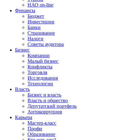
НАО on-line
Финансы
Бюджет
Инвестиции
Банки
Страхование
Налоги
Советы аудитора
Бизнес
Компании
Малый бизнес
Конфликты
Торговля
Исследования
Технологии
Власть
Бизнес и власть
Власть и общество
Депутатский портфель
Антикоррупция
Карьера
Мастер-класс
Профи
Образование
Кто есть кто?