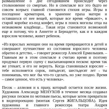
размышление о дне сегодняшнем происходит через
столкновение со смертью. Но в спектакле все это будто не
совсем всерьез: главной становится стихия игры. Игры в
посещение крематория, в хранение праха матери и
оставшихся от нее вещей, которые все время «брякают», в
старой коробке из-под конфет, игры в поиск могилы отца на
незнакомом кладбище... Такая игра становится возможной
еще и потому, что в Аннетте и Бернадетте, как и в каждом
взрослом человеке, живет ребенок.
«Из взрослых женщин они на время превращаются в детей и
совершают путешествие из состояния взрослого человека
обратно в детство, – говорит режиссер Алексей Ермилышев. –
Главным же в этом спектакле я считаю время и поэтому
продумал первую сцену с высыпающимся песком: время так
же утекает, и его не вернуть. Когда становишься взрослее –
тебе исполняется сорок, пятьдесят, шестьдесят лет - ты
понимаешь, что мог бы что-то сделать, но уже поздно. Время
– самое ценное, что есть у человека».
Песок – аллюзия и к праху, который остается после жизни.
Художник Александр МЕНУХОВ в течение месяца создавал
рисунки песком по мотивам пьесы, которые затем превратили
в видеопроекцию (монтаж Сергея ЖИГАЛЬЦОВА). Идея
художника и главного режиссера театра Андрея