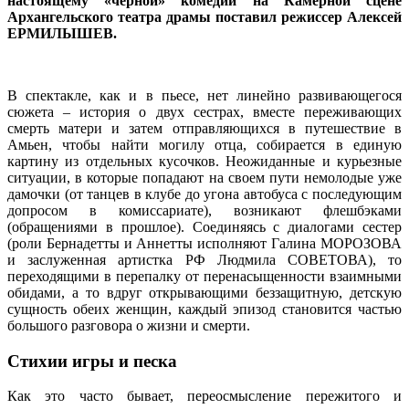
настоящему «черной» комедии на Камерной сцене
Архангельского театра драмы поставил режиссер Алексей
ЕРМИЛЫШЕВ.
В спектакле, как и в пьесе, нет линейно развивающегося
сюжета – история о двух сестрах, вместе переживающих
смерть матери и затем отправляющихся в путешествие в
Амьен, чтобы найти могилу отца, собирается в единую
картину из отдельных кусочков. Неожиданные и курьезные
ситуации, в которые попадают на своем пути немолодые уже
дамочки (от танцев в клубе до угона автобуса с последующим
допросом в комиссариате), возникают флешбэками
(обращениями в прошлое). Соединяясь с диалогами сестер
(роли Бернадетты и Аннетты исполняют Галина МОРОЗОВА
и заслуженная артистка РФ Людмила СОВЕТОВА), то
переходящими в перепалку от перенасыщенности взаимными
обидами, а то вдруг открывающими беззащитную, детскую
сущность обеих женщин, каждый эпизод становится частью
большого разговора о жизни и смерти.
Стихии игры и песка
Как это часто бывает, переосмысление пережитого и