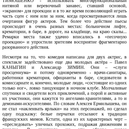
ТИМОШЕНКО - использовать многофункциональный
нитяной или веревочный занавес, ставший основой,
«экраном» для проекции и в то же время позволяющий играть
часть сцен с ним или за ним, когда просматриваются лишь
очертания фигур актеров. Тем более что действие пьесы
происходит в очень разных местах: больничном лифте,
крематории, в баре, в дороге, на кладбище, на краю скалы...
Ремарки места также удачно вписались в «песочную
проекцию» и упростили зрителям восприятие фрагментарно
разорванного действия.
Несмотря на то, что комедия написана для двух актрис, в
спектакле задействовано еще два молодых актёра – Павел
КАНЫГИН и Александр ЗИМИН. Они – «слуги
просцениума» и потому одновременно - врачи-санитары,
работники крематория, официанты в баре, следователи в
комиссариате и, конечно, молодые люди, «состоящие из одних
только ног», ловко танцующие в ночном клубе. Молчаливые
спутники и свидетели всех приключений, а порой и активные
их участники, они кажутся то ангелами-хранителями, а то и
демонами-искусителями. По словам Алексея Ермилышева, он
не стал «наклеивать ярлыки» на этих персонажей, но сделал
одну подсказку: белые перчатки отсылают к традиции
французских мимов. Кстати, одна из их характерных черт –
«преследовать» уличных прохожих, подражая движениям и