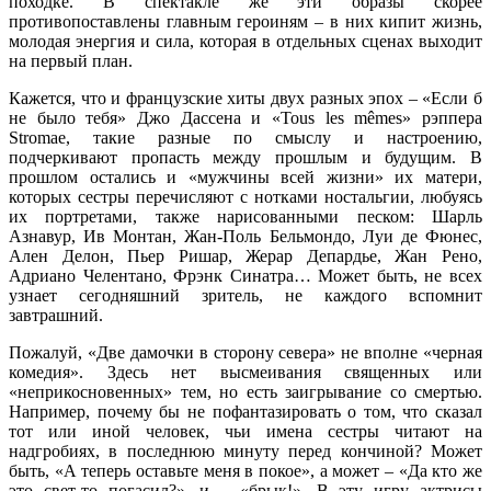
походке. В спектакле же эти образы скорее
противопоставлены главным героиням – в них кипит жизнь,
молодая энергия и сила, которая в отдельных сценах выходит
на первый план.
Кажется, что и французские хиты двух разных эпох – «Если б
не было тебя» Джо Дассена и «Tous les mêmes» рэппера
Stromae, такие разные по смыслу и настроению,
подчеркивают пропасть между прошлым и будущим. В
прошлом остались и «мужчины всей жизни» их матери,
которых сестры перечисляют с нотками ностальгии, любуясь
их портретами, также нарисованными песком: Шарль
Азнавур, Ив Монтан, Жан-Поль Бельмондо, Луи де Фюнес,
Ален Делон, Пьер Ришар, Жерар Депардье, Жан Рено,
Адриано Челентано, Фрэнк Синатра… Может быть, не всех
узнает сегодняшний зритель, не каждого вспомнит
завтрашний.
Пожалуй, «Две дамочки в сторону севера» не вполне «черная
комедия». Здесь нет высмеивания священных или
«неприкосновенных» тем, но есть заигрывание со смертью.
Например, почему бы не пофантазировать о том, что сказал
тот или иной человек, чьи имена сестры читают на
надгробиях, в последнюю минуту перед кончиной? Может
быть, «А теперь оставьте меня в покое», а может – «Да кто же
это свет-то погасил?», и – «брык!». В эту игру актрисы