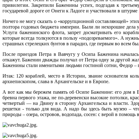
привилегии. Закрепили Баженины успех, подгадав к третьем
государевой дороге от Онеги к Ладоге и участвовали в штурме
Ничего не могу сказать о «коррупционной составляющей» этих 
полтора годовых бюджета империи. Были ли нехорошие дела 
Услуги баженинского флота, запрет досматривать его кора
которые всегда толкуются в пользу «подозреваемого». А нужны
страшных стрелецких бунтов в парадиз, где первым во всем бы
После приездов Петра в Вавчугу у Осипа Баженина началас
откажут. Баженин дважды получал от Петра одну за другой жал
Баженины стали именитыми людьми гостиной сотни, Федор – п
Итак: 120 кораблей, место в Истории, звание основателя к
архиепископом, слава в Архангельске и в Европе.
А вот как мы бережем память об Осипе Баженине: его дом в 
бревна первого этажа, не по-деревенски высокие потолки, кра
четвертый — на Двину в сторону Архангельска и власти. Здор
решетки - только для вида. А надо бы здесь быть музею – ч
природы – озера, островов, водопада, сосен: с верой в помощь 
.
.