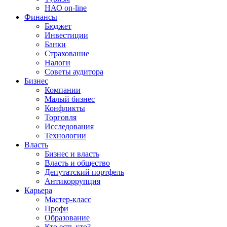
НАО on-line
Финансы
Бюджет
Инвестиции
Банки
Страхование
Налоги
Советы аудитора
Бизнес
Компании
Малый бизнес
Конфликты
Торговля
Исследования
Технологии
Власть
Бизнес и власть
Власть и общество
Депутатский портфель
Антикоррупция
Карьера
Мастер-класс
Профи
Образование
Кто есть кто?