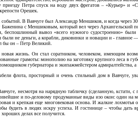
у приезду Петра спуск на воду двух фрегатов – «Курьер» и 
 крепости Орешек.
событий. В Вавчуге был Александр Меншиков, и когда через 30 л
у Баженина с Меншиковым, который вел через Архангельский по
бли, беспошлинный вывоз «всего нужного судостроению» были 
 были не деньги, а корабли, диковинки и новации и - главное —
л бы он – Петр Великий.
ь новая жизнь. Он стал соратником, человеком, имеющим возм
ованные грамоты: монополию на заготовку крупного леса в губе
омощником губернатора и экипажмейстером адмиралтейства, а п
олыбели флота, просторный и очень стильный дом в Вавчуге, у
Вавчуге, несмотря на нарядную табличку (сделанную, кстати, с
сивейшие и по-деловому продуманные виды изо окон: один на ме
овая и крепкая еще многовековая основа. И жалкие лохмотья о
тобы будить в людях искру успеха. И гостинице – чтобы дать
в хороших делах все получится.