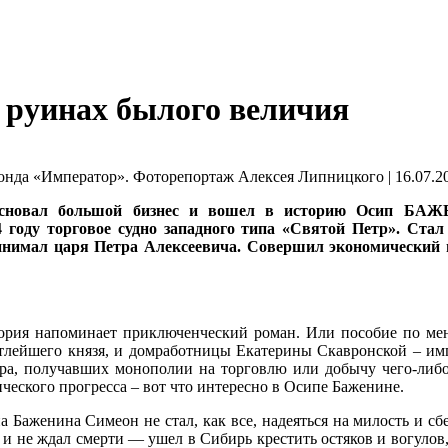
 руинах былого величия
да «Император». Фоторепортаж Алексея Липницкого | 16.07.20
сновал большой бизнес и вошел в историю Осип БАЖЕ
году торговое судно западного типа «Святой Петр». Стал
нимал царя Петра Алексеевича. Совершил экономический 
ория напоминает приключенческий роман. Или пособие по мене
тлейшего князя, и домработницы Екатерины Скавронской – имп
етра, получавших монополии на торговлю или добычу чего-либо
ического прогресса – вот что интересно в Осипе Баженине.
па Баженина Симеон не стал, как все, надеяться на милость и 
не ждал смерти — ушел в Сибирь крестить остяков и вогулов, 