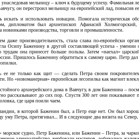
унаследовав мельницу – ключ к будущему успеху. Фамильная ле
Вавчугу, он перестроил мельницу на европейский лад, повысив е
 искать и использовать новации. Помогала историческая обс
втом, дипломатом был архиепископ Афанасий Холмогорский,
на новинками производства, торговли и промышленности.
ем даже производительность, стала слава по-европейски орга
гла Осипу Баженину в другой составляющей успеха - умении о
о трудам она принесет больше пользы. Затем «наехал» царски
сии. Пришлось Баженину обратиться к самому царю. Петр дал е
сопилки.
ь ее не только как щит — сделать Петра своим покровителе
ти. Но «новоманерная» европейская лесопилка как магнит влекл
истойного архиерейского дома в Вавчугу, в дом Баженина – пос
отно рассказывают до сих пор. Спустя 300 лет они показывают
оловка, где царя поили чаем.
ландии, в которой Баженин был, а Петр еще нет. Он был хор
у уму Петра, притягивал... И в следующие два визита на Север,
 морское судно, Петр Баженина, или Баженин – Петра, за чаркой
азенное адмиралтейство, вербовали мастеров, добивались жало