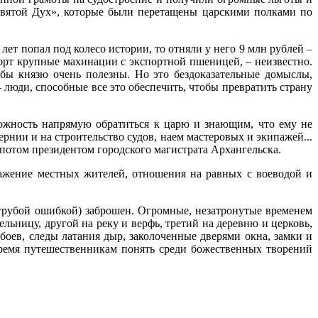
«Святой Дух», которые были перетащены царскими полками по
ет попал под колесо истории, то отняли у него 9 млн рублей –
рт крупные махинации с экспортной пшеницей, – неизвестно.
бы князю очень полезны. Но это бездоказательные домыслы,
 люди, способные все это обеспечить, чтобы превратить страну
ожность напрямую обратиться к царю и знающим, что ему не
рнии и на строительство судов, наем мастеровых и экипажей...
отом президентом городского магистрата Архангельска.
важение местных жителей, отношения на равных с воеводой и
 грубой ошибкой) заброшен. Огромные, незатронутые временем
льницу, другой на реку и верфь, третий на деревню и церковь,
боев, следы латания дыр, заколоченные дверями окна, замки и
 время путешественникам понять среди божественных творений