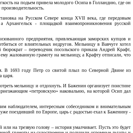
гкость на подьем привела молодого Осипа в Голландию, где он
е производительность.
тановка на Русском Севере конца XVII века, где передовым
 а Архангельск - площадкой взаимопроникновения русской
низованного предприятия, привлекающая заморских купцов и
тбиться от влиятельных недругов. Мельницу в Вавчуге хотел
й бюрократ – переводчик посольского приказа Андрей Крафт,
му жалованную грамоту на мельницу, а Крафту отписали, что
м. В 1693 году Петр со свитой плыл по Северной Двине из
а царя.
мотреть мельницу и отдохнуть. И Баженин организует поистине
 приезжающим «петровскую» наковальню, на которой Осип дал
ошим наблюдателем, интересным собеседником и внимательным
 уже поездивший по Европе, царь с радостью ехал к Баженину -
 или на трезвую голову – история умалчивает. Пусть это будет
ванной грамоты на судостроение и получили огромные льготы и