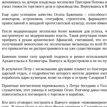
женившись на дочери владельца лесопилки Григория Попова и 
узнал тонкости торгового дела и производства. Вернувшись в 
Еще одно успешное качество Осипа Баженина – способность
новатором, астрономом, географом, строителем, фармаце
православной и западной протестантской культур, полем обме
После модернизации лесопилки более важным для успеха, ч
настроенную на модернизацию власть. Такая репутация помо
прибрать к рукам архиепископ Афанасий, считавший, что ег
получивший монополию на лесопильные мельницы по всей Рос
его привилегии не распространяются на уже существующие ле
Баженин понял силу царской подписи и решил использоват
Архангельска в Холмогоры. Вавчуга за Куростровом и не по пу
В результате Петр с несколькими друзьями плывет из благопр
царский отдых, о подробностях которого жители деревни ох
поработать царю кузнецом, возят на озеро к острову Сахарная Г
Приятные впечатления перемежались у Петра беседами о Гол
слушателем, этот умница и хитрован Осип. Разговор давал пищ
повеселиться и поговорить о торговле и кораблях.
Кто кого уговорил построить в Вавчуге первое «новоманерное»
царь. В итоге Осип и его брат Федор смотрели в Соломбале к