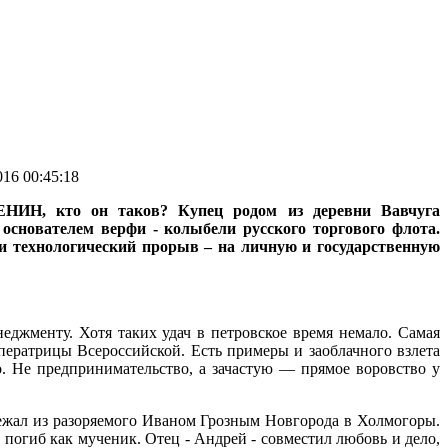
16 00:45:18
НИН, кто он таков? Купец родом из деревни Вавчуга
 основателем верфи - колыбели русского торгового флота.
и технологический прорыв – на личную и государственную
джменту. Хотя таких удач в петровское время немало. Самая
ератрицы Всероссийской. Есть примеры и заоблачного взлета
. Не предпринимательство, а зачастую — прямое воровство у
сбежал из разоряемого Иваном Грозным Новгорода в Холмогоры.
погиб как мученик. Отец - Андрей - совместил любовь и дело,