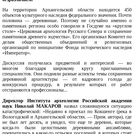
На территории Архангельской области находится 450
объектов культурного наследия федерального значения. Почти
половина — деревянные. Поэтому не случайно именно о
памятниках региона особо говорили в Госдуме на «круглом
столе» «Церковная археология Русского Севера и сохранение
памятников древнего зодчества». Его организовал Комитет по
делам общественных объединений и религиозных
организаций по инициативе Фонда исторического наследия
«Император».
Дискуссия получилась предметной и интересной — во
многом благодаря широкому кругу приглашенных
специалистов. Они подняли разные аспекты темы сохранения
деревянной архитектуры — от кадрового голода до
конкурсных процедур, в результате которых от работ
отстраняются профессионалы...
Директор Института археологии Российской академии
наук Николай МАКАРОВ
назвал сложившуюся ситуацию
катастрофической: «Недавно я проехал по Кокшенге (река в
Вологодской и Архангельской областях. — Прим. автора), где
не был лет десять, и увидел, что еще те деревни, которые
когда-то были целостными деревянными ансамблями,
превратились в какие-то огрызки поселений, в которых стоят