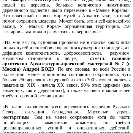
людей из деревень, большое количество памятников
деревянного зодчества было перевезено в «Малые Корелы».
Это известный на весь мир музей в Архангельске, который
помог сохранить шедевры. Может быть, это и сейчас какой-то
выход. У «Малых Корел» огромнейшая территория, 250
гектаров - там можно разместить, наверное, все».
«На мой взгляд, основная проблема не в поиске каких-либо
новых путей и способов сохранения культурного наследия, а в
дефиците компетентности, добросовестности, разумном,
хозяйском отношении к делу», - отметил
главный
архитектор Архитектурно-проектной мастерской №7 (г.
Москва) Андрей БОДЭ
. По его словам, по всей России в
более или менее приличном состоянии сохранилось чуть
больше 250 деревянных церквей и около 300 часовен, включая
памятники XIX - начала XX веков. 90% этих церквей (как
каменных, так и деревянных), а также часовен и монастырей
требуют срочной реставрации.
«В плане сохранения всего деревянного наследия Русского
Севера ситуация безнадежная. Массовые утраты
неотвратимы. Тем не менее сохранение хотя бы части
погибающих памятников возможно, но требует
целенаправленных усилий и оперативных действий.