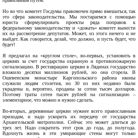
правильным путем.
Но во что комитет Госдумы правомочен прямо вмешаться, так
это сфера законодательства. Мы постараемся с помощью
юриста сформулировать проекты ряда поправок к
федеральному законодательству и «дожать» комитет вынести
их на рассмотрение депутатов. Может, из этого ничего и не
выйдет. Как говорится, делай, что должно, и пусть будет, что
будет!
Я предлагал на «круглом столе», во-первых, установить в
церквях за счет государства охранную и противопожарную
сигнализацию. В реставрацию церкви в Лядинах государство
вложило десятки миллионов рублей, но она сгорела. В
Ошевенском монастыре Каргопольского района иконы
служили людям столетия, но 30 из них недавно были
украдены и, вероятно, проданы за сотни тысяч долларов.
Поэтому траты сотен тысяч рублей на сигнализацию –
элементарное, что можно и нужно сделать.
Во-вторых, деревянные церкви нужнее всего православным
приходам, и надо ускорить их передачу от государства
Архангельской митрополии. Сейчас это может длиться до
трех лет. Надо сократить этот срок до года, до полугода.
Вдохнуть жизнь в эти умирающие стены могут только