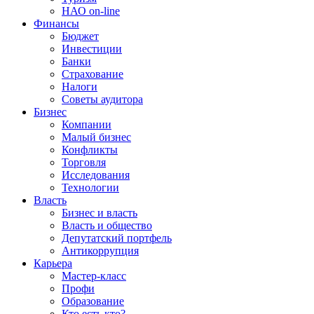
НАО on-line
Финансы
Бюджет
Инвестиции
Банки
Страхование
Налоги
Советы аудитора
Бизнес
Компании
Малый бизнес
Конфликты
Торговля
Исследования
Технологии
Власть
Бизнес и власть
Власть и общество
Депутатский портфель
Антикоррупция
Карьера
Мастер-класс
Профи
Образование
Кто есть кто?