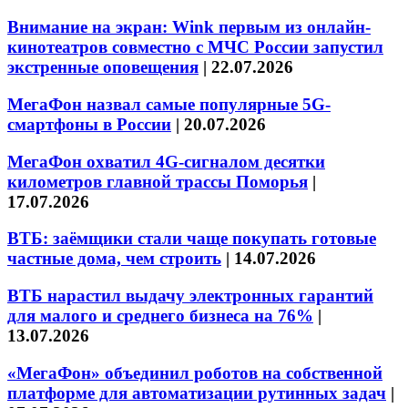
Внимание на экран: Wink первым из онлайн-
кинотеатров совместно с МЧС России запустил
экстренные оповещения
|
22.07.2026
МегаФон назвал самые популярные 5G-
смартфоны в России
|
20.07.2026
МегаФон охватил 4G-сигналом десятки
километров главной трассы Поморья
|
17.07.2026
ВТБ: заёмщики стали чаще покупать готовые
частные дома, чем строить
|
14.07.2026
ВТБ нарастил выдачу электронных гарантий
для малого и среднего бизнеса на 76%
|
13.07.2026
«МегаФон» объединил роботов на собственной
платформе для автоматизации рутинных задач
|