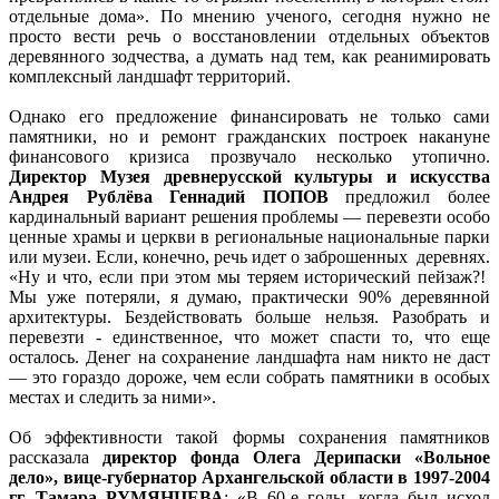
отдельные дома». По мнению ученого, сегодня нужно не
просто вести речь о восстановлении отдельных объектов
деревянного зодчества, а думать над тем, как реанимировать
комплексный ландшафт территорий.
Однако его предложение финансировать не только сами
памятники, но и ремонт гражданских построек накануне
финансового кризиса прозвучало несколько утопично.
Директор Музея древнерусской культуры и искусства
Андрея Рублёва Геннадий ПОПОВ
предложил более
кардинальный вариант решения проблемы — перевезти особо
ценные храмы и церкви в региональные национальные парки
или музеи. Если, конечно, речь идет о заброшенных деревнях.
«Ну и что, если при этом мы теряем исторический пейзаж?!
Мы уже потеряли, я думаю, практически 90% деревянной
архитектуры. Бездействовать больше нельзя. Разобрать и
перевезти - единственное, что может спасти то, что еще
осталось. Денег на сохранение ландшафта нам никто не даст
— это гораздо дороже, чем если собрать памятники в особых
местах и следить за ними».
Об эффективности такой формы сохранения памятников
рассказала
директор фонда Олега Дерипаски «Вольное
дело», вице-губернатор Архангельской области в 1997-2004
гг. Тамара РУМЯНЦЕВА
: «В 60-е годы, когда был исход