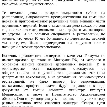
уже «там» и это случится скоро...
Те немалые деньги, которые выделяются сейчас на
реставрацию, направляются преимущественно на каменные
церкви и притормаживают разрушение лишь меньшей части
деревянных церквей. Если с каменными дело плохо, но они
еще постоят, то с деревянными – катастрофа, и мы на пороге
их утраты. Я не большой специалист в реставрации, но
мнение, что через 10 лет большинство деревянных церквей
мы потеряем, было подтверждено на «круглом столе»
позицией высоких профессионалов.
Конечно, предложения экспертов и комитета Госдумы не
имеют прямого действия на Минкульт РФ, от которого в
основном зависит спасение деревянных церквей. И в
министерстве есть настроения отмахнуться от
общественности – на «круглый стол» прислали замначальника
департамента археологии, а из управления, занимающегося
реставрацией, не было никого. Но рекомендации,
высказанные профессионалами, будут направлены в виде
документа от имени комитета министру культуры
Мединскому, а также в Правительство Архангельской
области. Они могут подтолкнуть чиновников, ищущих в силу
разных мотивов пути спасения культуры Севера, идти