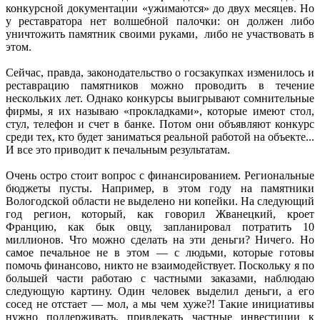
конкурсной документации «ужимаются» до двух месяцев. Но
у реставратора нет волшебной палочки: он должен либо
уничтожить памятник своими руками, либо не участвовать в
этом.
Сейчас, правда, законодательство о госзакупках изменилось и
реставрацию памятников можно проводить в течение
нескольких лет. Однако конкурсы выигрывают сомнительные
фирмы, я их называю «прокладками», которые имеют стол,
стул, телефон и счет в банке. Потом они объявляют конкурс
среди тех, кто будет заниматься реальной работой на объекте...
И все это приводит к печальным результатам.
Очень остро стоит вопрос с финансированием. Региональные
бюджеты пусты. Например, в этом году на памятники
Вологодской области не выделено ни копейки. На следующий
год регион, который, как говорил Жванецкий, кроет
Францию, как бык овцу, запланировал потратить 10
миллионов. Что можно сделать на эти деньги? Ничего. Но
самое печальное не в этом — с людьми, которые готовы
помочь финансово, никто не взаимодействует. Поскольку я по
большей части работаю с частными заказами, наблюдаю
следующую картину. Один человек выделил деньги, а его
сосед не отстает — мол, а мы чем хуже?! Такие инициативы
нужно поддерживать, привлекать частные инвестиции к