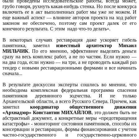
были проведены исследовательские работы, всегда может,
грубо говоря, рухнуть какая-нибудь стенка. Но после конкурса
включить ее в акт выполненных работ мы уже не можем. И
еще важный аспект — влияние авторов проекта на ход работ
законом не обеспечено, поэтому сам проект далек от его
конечного результата. С этим надо что-то делать».
В некоторых случаях реставрация даже ускоряет гибель
памятника, заметил
известный архитектор Михаил
МИЛЬЧИК
. По его мнению, эффективнее выделять деньги
сразу на весь комплекс работ, а не по частям. Если нужно —
на два года, если нужно — на три, а не проводить каждый раз
тендер с новыми реставрационными фирмами и все начинать
сначала...
В результате дискуссии эксперты сошлись во мнении, что
необходима комплексная федеральная программа спасения
памятников деревянного зодчества. И не только
Архангельской области, а всего Русского Севера. Причем, как
заметил
координатор общественного движения
«Архнадзор» Константин МИХАЙЛОВ
, это должен быть не
абстрактный документ, а конкретные меры «предотвращения
катастрофы» - мониторинг состояния памятников, способы их
консервации и реставрации, формы финансирования с учетом
частно-государственного и государственно-церковного