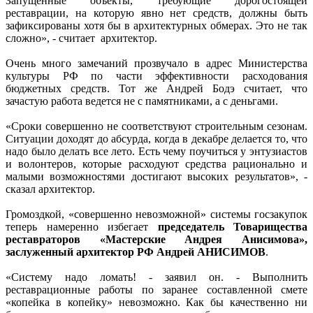
Запущенные объекты, требующие дорогостоящей
реставрации, на которую явно нет средств, должны быть
зафиксированы хотя бы в архитектурных обмерах. Это не так
сложно», - считает архитектор.
Очень много замечаний прозвучало в адрес Министерства
культуры РФ по части эффективности расходования
бюджетных средств. Тот же Андрей Бодэ считает, что
зачастую работа ведется не с памятниками, а с деньгами.
«Сроки совершенно не соответствуют строительным сезонам.
Ситуации доходят до абсурда, когда в декабре делается то, что
надо было делать все лето. Есть чему поучиться у энтузиастов
и волонтеров, которые расходуют средства рационально и
малыми возможностями достигают высоких результатов», -
сказал архитектор.
Громоздкой, «совершенно невозможной» системы госзакупок
теперь намеренно избегает
председатель Товарищества
реставраторов «Мастерские Андрея Анисимова»,
заслуженный архитектор РФ Андрей АНИСИМОВ
.
«Систему надо ломать! - заявил он. - Выполнить
реставрационные работы по заранее составленной смете
«копейка в копейку» невозможно. Как бы качественно ни