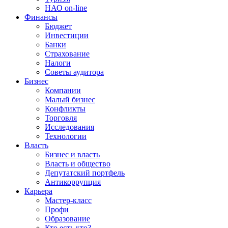
НАО on-line
Финансы
Бюджет
Инвестиции
Банки
Страхование
Налоги
Советы аудитора
Бизнес
Компании
Малый бизнес
Конфликты
Торговля
Исследования
Технологии
Власть
Бизнес и власть
Власть и общество
Депутатский портфель
Антикоррупция
Карьера
Мастер-класс
Профи
Образование
Кто есть кто?