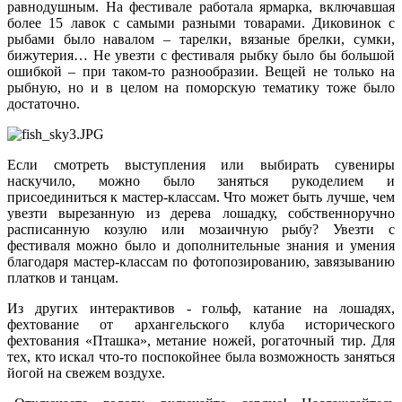
равнодушным. На фестивале работала ярмарка, включавшая
более 15 лавок с самыми разными товарами. Диковинок с
рыбами было навалом – тарелки, вязаные брелки, сумки,
бижутерия… Не увезти с фестиваля рыбку было бы большой
ошибкой – при таком-то разнообразии. Вещей не только на
рыбную, но и в целом на поморскую тематику тоже было
достаточно.
Если смотреть выступления или выбирать сувениры
наскучило, можно было заняться рукоделием и
присоединиться к мастер-классам. Что может быть лучше, чем
увезти вырезанную из дерева лошадку, собственноручно
расписанную козулю или мозаичную рыбу? Увезти с
фестиваля можно было и дополнительные знания и умения
благодаря мастер-классам по фотопозированию, завязыванию
платков и танцам.
Из других интерактивов - гольф, катание на лошадях,
фехтование от архангельского клуба исторического
фехтования «Пташка», метание ножей, рогаточный тир. Для
тех, кто искал что-то поспокойнее была возможность заняться
йогой на свежем воздухе.