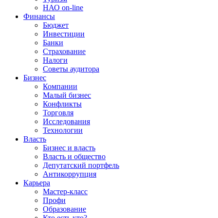
НАО on-line
Финансы
Бюджет
Инвестиции
Банки
Страхование
Налоги
Советы аудитора
Бизнес
Компании
Малый бизнес
Конфликты
Торговля
Исследования
Технологии
Власть
Бизнес и власть
Власть и общество
Депутатский портфель
Антикоррупция
Карьера
Мастер-класс
Профи
Образование
Кто есть кто?