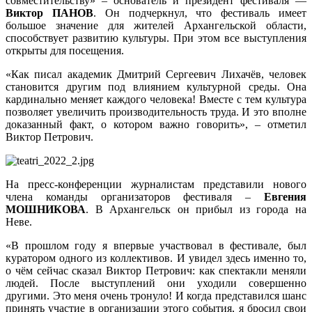
совместительству» – основатель и президент фестиваля —
Виктор ПАНОВ
. Он подчеркнул, что фестиваль имеет
большое значение для жителей Архангельской области,
способствует развитию культуры. При этом все выступления
открыты для посещения.
«Как писал академик Дмитрий Сергеевич Лихачёв, человек
становится другим под влиянием культурной среды. Она
кардинально меняет каждого человека! Вместе с тем культура
позволяет увеличить производительность труда. И это вполне
доказанный факт, о котором важно говорить», – отметил
Виктор Петрович.
На пресс-конференции журналистам представили нового
члена команды организаторов фестиваля –
Евгения
МОШНИКОВА
. В Архангельск он прибыл из города на
Неве.
«В прошлом году я впервые участвовал в фестивале, был
куратором одного из коллективов. И увидел здесь именно то,
о чём сейчас сказал Виктор Петрович: как спектакли меняли
людей. После выступлений они уходили совершенно
другими. Это меня очень тронуло! И когда представился шанс
принять участие в организации этого события, я бросил свои