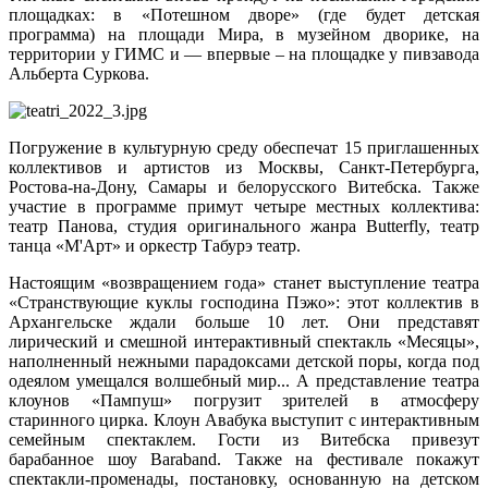
площадках: в «Потешном дворе» (где будет детская
программа) на площади Мира, в музейном дворике, на
территории у ГИМС и — впервые – на площадке у пивзавода
Альберта Суркова.
Погружение в культурную среду обеспечат 15 приглашенных
коллективов и артистов из Москвы, Санкт-Петербурга,
Ростова-на-Дону, Самары и белорусского Витебска. Также
участие в программе примут четыре местных коллектива:
театр Панова, студия оригинального жанра Butterfly, театр
танца «M'Арт» и оркестр Табурэ театр.
Настоящим «возвращением года» станет выступление театра
«Странствующие куклы господина Пэжо»: этот коллектив в
Архангельске ждали больше 10 лет. Они представят
лирический и смешной интерактивный спектакль «Месяцы»,
наполненный нежными парадоксами детской поры, когда под
одеялом умещался волшебный мир... А представление театра
клоунов «Пампуш» погрузит зрителей в атмосферу
старинного цирка. Клоун Авабука выступит с интерактивным
семейным спектаклем. Гости из Витебска привезут
барабанное шоу Baraband. Также на фестивале покажут
спектакли-променады, постановку, основанную на детском