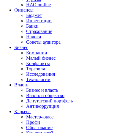
НАО on-line
Финансы
Бюджет
Инвестиции
Банки
Страхование
Налоги
Советы аудитора
Бизнес
Компании
Малый бизнес
Конфликты
Торговля
Исследования
Технологии
Власть
Бизнес и власть
Власть и общество
Депутатский портфель
Антикоррупция
Карьера
Мастер-класс
Профи
Образование
Кто есть кто?