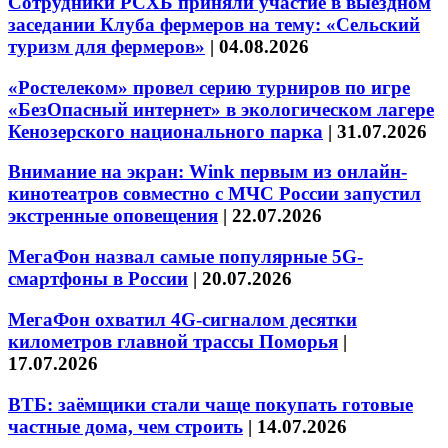
Сотрудники РСХБ приняли участие в выездном
заседании Клуба фермеров на тему: «Сельский
туризм для фермеров»
|
04.08.2026
«Ростелеком» провел серию турниров по игре
«БезОпасный интернет» в экологическом лагере
Кенозерского национального парка
|
31.07.2026
Внимание на экран: Wink первым из онлайн-
кинотеатров совместно с МЧС России запустил
экстренные оповещения
|
22.07.2026
МегаФон назвал самые популярные 5G-
смартфоны в России
|
20.07.2026
МегаФон охватил 4G-сигналом десятки
километров главной трассы Поморья
|
17.07.2026
ВТБ: заёмщики стали чаще покупать готовые
частные дома, чем строить
|
14.07.2026