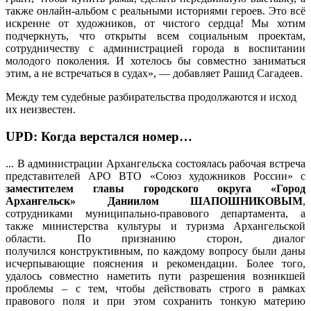
также онлайн-альбом с реальными историями героев. Это всё
искренне от художников, от чистого сердца! Мы хотим
подчеркнуть, что открыты всем социальным проектам,
сотрудничеству с администрацией города в воспитании
молодого поколения. И хотелось бы совместно заниматься
этим, а не встречаться в судах», — добавляет Рашид Сагадеев.
Между тем судебные разбирательства продолжаются и исход
их неизвестен.
UPD: Когда верстался номер…
... В администрации Архангельска состоялась рабочая встреча
представителей АРО ВТО «Союз художников России» с
заместителем главы городского округа
«Город
Архангельск» Даниилом ШАПОШНИКОВЫМ
,
сотрудниками муниципально-правового департамента, а
также министерства культуры и туризма Архангельской
области. По признанию сторон, диалог
получился конструктивным, по каждому вопросу были даны
исчерпывающие пояснения и рекомендации. Более того,
удалось совместно наметить пути разрешения возникшей
проблемы – с тем, чтобы действовать строго в рамках
правового поля и при этом сохранить тонкую материю