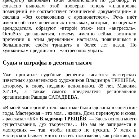
арендатор выполняет свои обязательства по договору. И
согласно выводам этой проверки теперь «планировка
помещений не соответствует технической документации» и
сделана «без согласования с арендодателем». Речь идёт
именно об этих деревянных стеллажах, которые, по оценкам
арендодателя, образуют «второй этаж» или «антресоль».
Остаётся догадываться, почему именно сейчас возникли
претензии к этим деревянным настилам, появившимся в
большинстве своём тридцать и более лет назад. Но
художникам предписано – «антресоли» убрать.
Суды и штрафы в десятки тысяч
Уже принятые судебные решения касаются мастерских
известных архангельских художников Владимира ТРЕЩЁВА,
которому, к слову, недавно исполнилось 85 лет, Максима
ХИЛА, а также самого председателя региональной
организации Рашида САГАДЕЕВА.
«В моей мастерской стеллажи тоже были сделаны в советские
годы. Мастерская – это моя… жизнь. Дома переночую и сюда,
- рассказал «БК»
Владимир ТРЕЩЁВ
. — Здесь основа моего
существования, дух творчества… Но мы не запираемся в
мастерских — так, чтобы никого не пускать. У меня в
мастерской бывает много гостей: показываю, как работаю, на