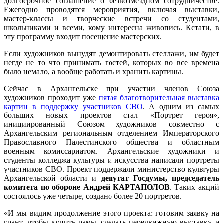
долгосрочное соглашение о безвозмездном сотрудничестве.
Ежегодно проводятся мероприятия, включая выставки,
мастер-классы и творческие встречи со студентами,
школьниками и всеми, кому интересна живопись. Кстати, в
эту программу входит посещение мастерских.
Если художников вынудят демонтировать стеллажи, им будет
негде не то что принимать гостей, которых во все времена
было немало, а вообще работать и хранить картины.
Сейчас в Архангельске при участии членов Союза
художников проходит уже
пятая благотворительная выставка
картин в поддержку участников СВО
. А одним из самых
больших новых проектов стал «Портрет героя»,
инициированный Союзом художников совместно с
Архангельским региональным отделением Императорского
Православного Палестинского общества и областным
военным комиссариатом. Архангельские художники и
студенты колледжа культуры и искусства написали портреты
участников СВО. Проект поддержали министерство культуры
Архангельской области и
депутат Госдумы, председатель
комитета по обороне Андрей КАРТАПОЛОВ
. Таких акций
состоялось уже четыре, создано более 20 портретов.
«И мы видим продолжение этого проекта: готовим заявку на
грант, чтобы купить рамы, сделать передвижную выставку, а