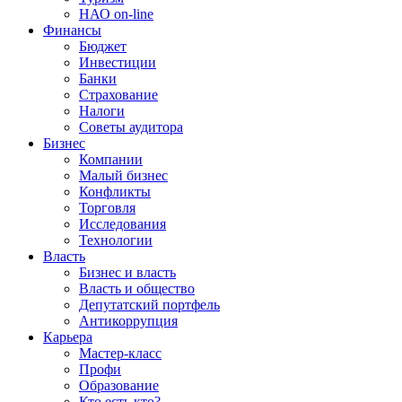
НАО on-line
Финансы
Бюджет
Инвестиции
Банки
Страхование
Налоги
Советы аудитора
Бизнес
Компании
Малый бизнес
Конфликты
Торговля
Исследования
Технологии
Власть
Бизнес и власть
Власть и общество
Депутатский портфель
Антикоррупция
Карьера
Мастер-класс
Профи
Образование
Кто есть кто?