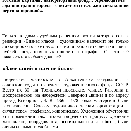
готовые картины, натюрмортный фонд… Арендодатель –
администрация города – считает эти стеллажи «незаконной
перепланировкой».
Только по двум судебным решениям, копии которых есть в
редакции «Бизнес-класса», художникам надлежит не только
ликвидировать «антресоли», но и заплатить десятки тысяч
рублей государственных пошлин и штрафов. С чего всё
началось и что будет дальше?
«Замечаний к нам не было»
Творческие мастерские в Архангельске создавались в
советские годы на средства художественного фонда СССР.
Всего их 30: на Троицком проспекте, улицах Гагарина и
Воскресенской, на набережной Северной Двины и по адресу
проезд Выборнова, 3. В 1966—1978 годах мастерские были
распределены Союзом художников членам организации –
скульпторам, графикам, живописцам. Художники обустроили
эти помещения так, чтобы творческий процесс, хранение
материалов, оборудования, необходимого для работы, были
оптимальными и удобными.