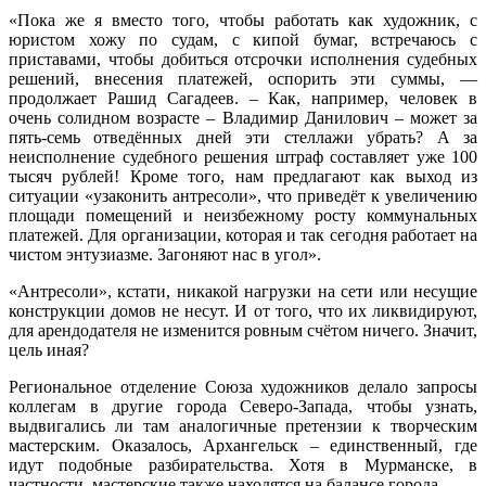
«Пока же я вместо того, чтобы работать как художник, с
юристом хожу по судам, с кипой бумаг, встречаюсь с
приставами, чтобы добиться отсрочки исполнения судебных
решений, внесения платежей, оспорить эти суммы, —
продолжает Рашид Сагадеев. – Как, например, человек в
очень солидном возрасте – Владимир Данилович – может за
пять-семь отведённых дней эти стеллажи убрать? А за
неисполнение судебного решения штраф составляет уже 100
тысяч рублей! Кроме того, нам предлагают как выход из
ситуации «узаконить антресоли», что приведёт к увеличению
площади помещений и неизбежному росту коммунальных
платежей. Для организации, которая и так сегодня работает на
чистом энтузиазме. Загоняют нас в угол».
«Антресоли», кстати, никакой нагрузки на сети или несущие
конструкции домов не несут. И от того, что их ликвидируют,
для арендодателя не изменится ровным счётом ничего. Значит,
цель иная?
Региональное отделение Союза художников делало запросы
коллегам в другие города Северо-Запада, чтобы узнать,
выдвигались ли там аналогичные претензии к творческим
мастерским. Оказалось, Архангельск – единственный, где
идут подобные разбирательства. Хотя в Мурманске, в
частности, мастерские также находятся на балансе города.