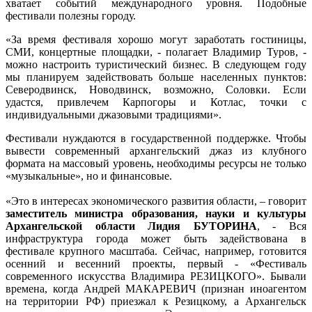
хватает событий международного уровня. Подобные
фестивали полезны городу.
«За время фестиваля хорошо могут заработать гостиницы,
СМИ, концертные площадки, - полагает Владимир Туров, -
можно настроить туристический бизнес. В следующем году
мы планируем задействовать больше населенных пунктов:
Северодвинск, Новодвинск, возможно, Соловки. Если
удастся, привлечем Карпогоры и Котлас, точки с
индивидуальными джазовыми традициями».
Фестивали нуждаются в государственной поддержке. Чтобы
вывести современный архангельский джаз из клубного
формата на массовый уровень, необходимы ресурсы не только
«музыкальные», но и финансовые.
«Это в интересах экономического развития области, – говорит
заместитель министра образования, науки и культуры
Архангельской области Лидия БУТОРИНА
, - Вся
инфраструктура города может быть задействована в
фестивале крупного масштаба. Сейчас, например, готовится
осенний и весенний проекты, первый - «Фестиваль
современного искусства Владимира РЕЗИЦКОГО». Бывали
времена, когда Андрей МАКАРЕВИЧ (
признан иноагентом
на территории РФ)
приезжал к Резицкому, а Архангельск