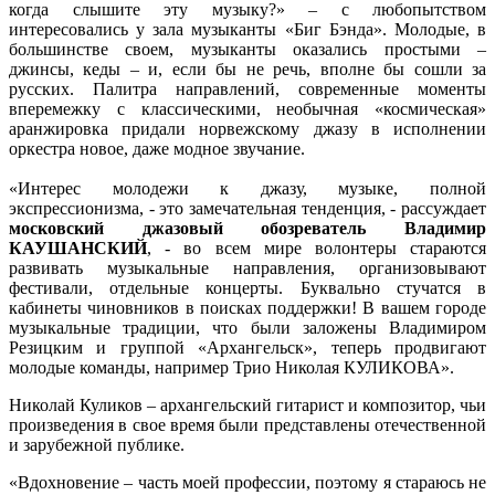
когда слышите эту музыку?» – с любопытством
интересовались у зала музыканты «Биг Бэнда». Молодые, в
большинстве своем, музыканты оказались простыми –
джинсы, кеды – и, если бы не речь, вполне бы сошли за
русских. Палитра направлений, современные моменты
вперемежку с классическими, необычная «космическая»
аранжировка придали норвежскому джазу в исполнении
оркестра новое, даже модное звучание.
«Интерес молодежи к джазу, музыке, полной
экспрессионизма, - это замечательная тенденция, - рассуждает
московский джазовый обозреватель Владимир
КАУШАНСКИЙ
, - во всем мире волонтеры стараются
развивать музыкальные направления, организовывают
фестивали, отдельные концерты. Буквально стучатся в
кабинеты чиновников в поисках поддержки! В вашем городе
музыкальные традиции, что были заложены Владимиром
Резицким и группой «Архангельск», теперь продвигают
молодые команды, например Трио Николая КУЛИКОВА».
Николай Куликов – архангельский гитарист и композитор, чьи
произведения в свое время были представлены отечественной
и зарубежной публике.
«Вдохновение – часть моей профессии, поэтому я стараюсь не