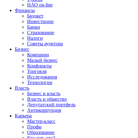
НАО on-line
Финансы
Бюджет
Инвестиции
Банки
Страхование
Налоги
Советы аудитора
Бизнес
Компании
Малый бизнес
Конфликты
Торговля
Исследования
Технологии
Власть
Бизнес и власть
Власть и общество
Депутатский портфель
Антикоррупция
Карьера
Мастер-класс
Профи
Образование
Кто есть кто?