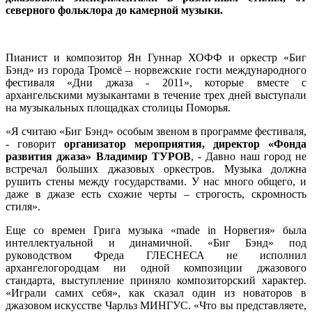
северного фольклора до камерной музыки.
Пианист и композитор Ян Гуннар ХОФФ и оркестр «Биг
Бэнд» из города Тромсё – норвежские гости международного
фестиваля «Дни джаза - 2011», которые вместе с
архангельскими музыкантами в течение трех дней выступали
на музыкальных площадках столицы Поморья.
«Я считаю «Биг Бэнд» особым звеном в программе фестиваля,
- говорит
организатор мероприятия, директор «Фонда
развития джаза» Владимир ТУРОВ
, - Давно наш город не
встречал больших джазовых оркестров. Музыка должна
рушить стены между государствами. У нас много общего, и
даже в джазе есть схожие черты – строгость, скромность
стиля».
Еще со времен Грига музыка «made in Норвегия» была
интеллектуальной и динамичной. «Биг Бэнд» под
руководством Фреда ГЛЕСНЕСА не исполнил
архангелогородцам ни одной композиции джазового
стандарта, выступление приняло композиторский характер.
«Играли самих себя», как сказал один из новаторов в
джазовом искусстве Чарльз МИНГУС. «Что вы представляете,