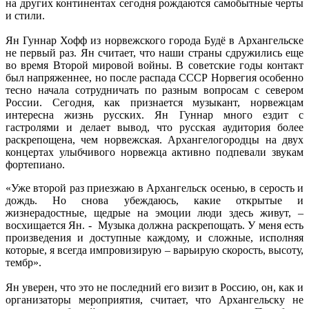
на других континентах сегодня рождаются самобытные черты
и стили.
Ян Гуннар Хофф из норвежского города Будё в Архангельске
не первый раз. Ян считает, что наши страны сдружились еще
во время Второй мировой войны. В советские годы контакт
был напряженнее, но после распада СССР Норвегия особенно
тесно начала сотрудничать по разным вопросам с севером
России. Сегодня, как признается музыкант, норвежцам
интересна жизнь русских. Ян Гуннар много ездит с
гастролями и делает вывод, что русская аудитория более
раскрепощена, чем норвежская. Архангелогородцы на двух
концертах улыбчивого норвежца активно подпевали звукам
фортепиано.
«Уже второй раз приезжаю в Архангельск осенью, в серость и
дождь. Но снова убеждаюсь, какие открытые и
жизнерадостные, щедрые на эмоции люди здесь живут, –
восхищается Ян. - Музыка должна раскрепощать. У меня есть
произведения и доступные каждому, и сложные, исполняя
которые, я всегда импровизирую – варьирую скорость, высоту,
тембр».
Ян уверен, что это не последний его визит в Россию, он, как и
организаторы мероприятия, считает, что Архангельску не