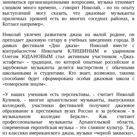
заниматься организационными вопросами, музыка отнимает
слишком много времени, - говорит Николай, - но по опыту
выступлений могу сказать, что джазовые музыканты
приличных уровней есть во многих соседних районах, в
Котласе например».
Николай увлечен развитием джаза на малой родине, он
преподает джазовую гитару в учебных заведениях города. В
рамках фестиваля «Дни джаза» Николай вместе с
контрабасистом Николаем КЛИШИНЫМ и ударником
Олегом ЮДАНОВЫМ стал активным участником «Джаз-
эстафеты» - традиции, по которой опытные российские и
зарубежные музыканты делятся мастерством с обычными
школьниками и студентами. Кто знает, возможно, такими
способами будет сформирована особая джазовая школа с
«поморским лицом».
«У наших учеников есть перспективы, - считает Николай
Куликов, - многие архангельские музыканты, выпускники
колледжей, участники фестивалей получают джазовое
образование в престижных вузах России и за рубежом - в
музыкальном колледже Беркли». Как считают
профессиональные музыканты Архангельской области,
современная европейская музыка – это слияние культур. Так,
из классики американского джаза, музыки «черной закваски»,