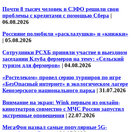
Почти 8 тысяч человек в СЗФО решили свои
проблемы с кредитами с помощью Сбера
|
06.08.2026
Россияне полюбили «раскладушки» и «книжки»
|
05.08.2026
Сотрудники РСХБ приняли участие в выездном
заседании Клуба фермеров на тему: «Сельский
туризм для фермеров»
|
04.08.2026
«Ростелеком» провел серию турниров по игре
«БезОпасный интернет» в экологическом лагере
Кенозерского национального парка
|
31.07.2026
Внимание на экран: Wink первым из онлайн-
кинотеатров совместно с МЧС России запустил
экстренные оповещения
|
22.07.2026
МегаФон назвал самые популярные 5G-