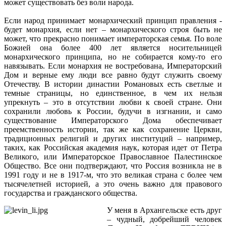
может существовать без воли народа.
Если народ принимает монархический принцип правления -
будет монархия, если нет – монархического строя быть не
может, что прекрасно понимает императорская семья. По воле
Божией она более 400 лет является носительницей
монархического принципа, но не собирается кому-то его
навязывать. Если монархия не востребована, Императорский
Дом и верные ему люди все равно будут служить своему
Отечеству. В истории династии Романовых есть светлые и
темные страницы, но единственное, в чем их нельзя
упрекнуть – это в отсутствии любви к своей стране. Они
сохранили любовь к России, будучи в изгнании, и само
существование Императорского Дома обеспечивает
преемственность истории, так же как сохранение Церкви,
традиционных религий и других институций – например,
таких, как Российская академия наук, которая идет от Петра
Великого, или Императорское Православное Палестинское
Общество. Все они подтверждают, что Россия возникла не в
1991 году и не в 1917-м, что это великая страна с более чем
тысячелетней историей, а это очень важно для правового
государства и гражданского общества.
У меня в Архангельске есть друг
– чудный, добрейший человек