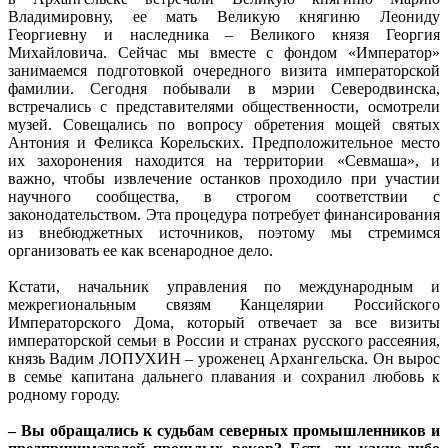
Владимировну, ее мать Великую княгиню Леониду
Георгиевну и наследника – Великого князя Георгия
Михайловича. Сейчас мы вместе с фондом «Император»
занимаемся подготовкой очередного визита императорской
фамилии. Сегодня побывали в мэрии Северодвинска,
встречались с представителями общественности, осмотрели
музей. Совещались по вопросу обретения мощей святых
Антония и Феликса Корельских. Предположительное место
их захоронения находится на территории «Севмаша», и
важно, чтобы извлечение останков проходило при участии
научного сообщества, в строгом соответствии с
законодательством. Эта процедура потребует финансирования
из внебюджетных источников, поэтому мы стремимся
организовать ее как всенародное дело.
Кстати, начальник управления по международным и
межрегиональным связям Канцелярии Российского
Императорского Дома, который отвечает за все визиты
императорской семьи в России и странах русского рассеяния,
князь Вадим ЛОПУХИН – уроженец Архангельска. Он вырос
в семье капитана дальнего плавания и сохранил любовь к
родному городу.
– Вы обращались к судьбам северных промышленников и