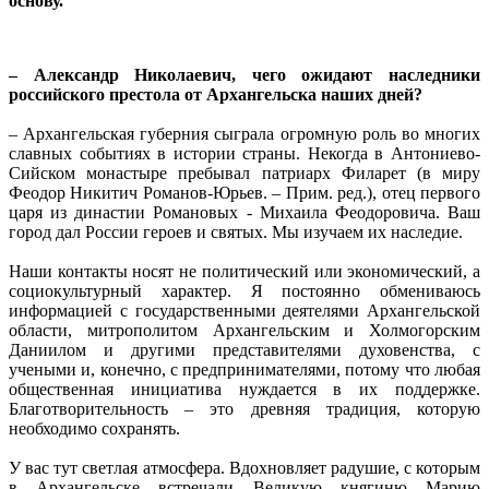
основу.
– Александр Николаевич, чего ожидают наследники
российского престола от Архангельска наших дней?
– Архангельская губерния сыграла огромную роль во многих
славных событиях в истории страны. Некогда в Антониево-
Сийском монастыре пребывал патриарх Филарет (в миру
Феодор Никитич Романов-Юрьев. – Прим. ред.), отец первого
царя из династии Романовых - Михаила Феодоровича. Ваш
город дал России героев и святых. Мы изучаем их наследие.
Наши контакты носят не политический или экономический, а
социокультурный характер. Я постоянно обмениваюсь
информацией с государственными деятелями Архангельской
области, митрополитом Архангельским и Холмогорским
Даниилом и другими представителями духовенства, с
учеными и, конечно, с предпринимателями, потому что любая
общественная инициатива нуждается в их поддержке.
Благотворительность – это древняя традиция, которую
необходимо сохранять.
У вас тут светлая атмосфера. Вдохновляет радушие, с которым
в Архангельске встречали Великую княгиню Марию