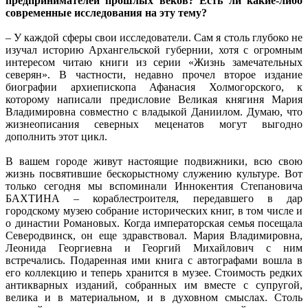
предпринимателей прошлых веков? Есть ли какие-либо
современные исследования на эту тему?
– У каждой сферы свои исследователи. Сам я столь глубоко не
изучал историю Архангельской губернии, хотя с огромным
интересом читаю книги из серии «Жизнь замечательных
северян». В частности, недавно прочел второе издание
биографии архиепископа Афанасия Холмогорского, к
которому написали предисловие Великая княгиня Мария
Владимировна совместно с владыкой Даниилом. Думаю, что
жизнеописания северных меценатов могут выгодно
дополнить этот цикл.
В вашем городе живут настоящие подвижники, всю свою
жизнь посвятившие бескорыстному служению культуре. Вот
только сегодня мы вспоминали Иннокентия Степановича
БАХТИНА – кораблестроителя, передавшего в дар
городскому музею собрание исторических книг, в том числе и
о династии Романовых. Когда императорская семья посещала
Северодвинск, он еще здравствовал. Мария Владимировна,
Леонида Георгиевна и Георгий Михайлович с ним
встречались. Подаренная ими книга с автографами вошла в
его коллекцию и теперь хранится в музее. Стоимость редких
антикварных изданий, собранных им вместе с супругой,
велика и в материальном, и в духовном смыслах. Столь