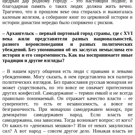
щедрый дар родному городу – это настоящий подвиг, и
благодарная память о таких людях должна жить вечно.
Трагично, что в прошлом веке она стиралась и выжигалась
каленым железом, а собирание книг по церковной истории и
истории династии нередко было сопряжено с риском.
– Архангельск – первый портовый город страны, где с XVI
века жили представители разных национальностей,
разного вероисповедания и разных политических
убеждений. Без упоминания об их заслугах немыслима его
история и его современность. Как вы воспринимаете иные
традиции и другие взгляды?
– В нашем кругу общения есть люди с правыми и левыми
убеждениями. Могу сказать, в нем представлена вся палитра
политических взглядов. Без православия русская монархия не
может существовать, но это вовсе не означает притеснения
других конфессий. Самодержавие – термин емкий и не всегда
правильно понимаемый. Он отражает качество власти – ее
суверенитет, то есть ее независимость, а вовсе не
безграничность. При монархии самодержавен монарх, при
демократии самодержавен народ. Если власть не
самодержавна, она зависима. Тогда возникает вопрос: от кого?
От каких-то «денежных мешков»? Или от неких закулисных
сил? А вот народ – совсем другое дело. Никакая власть не