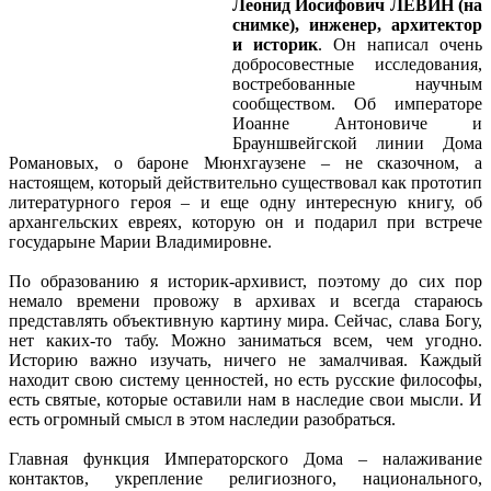
Леонид Иосифович ЛЕВИН (на
снимке), инженер, архитектор
и историк
. Он написал очень
добросовестные исследования,
востребованные научным
сообществом. Об императоре
Иоанне Антоновиче и
Брауншвейгской линии Дома
Романовых, о бароне Мюнхгаузене – не сказочном, а
настоящем, который действительно существовал как прототип
литературного героя – и еще одну интересную книгу, об
архангельских евреях, которую он и подарил при встрече
государыне Марии Владимировне.
По образованию я историк-архивист, поэтому до сих пор
немало времени провожу в архивах и всегда стараюсь
представлять объективную картину мира. Сейчас, слава Богу,
нет каких-то табу. Можно заниматься всем, чем угодно.
Историю важно изучать, ничего не замалчивая. Каждый
находит свою систему ценностей, но есть русские философы,
есть святые, которые оставили нам в наследие свои мысли. И
есть огромный смысл в этом наследии разобраться.
Главная функция Императорского Дома – налаживание
контактов, укрепление религиозного, национального,