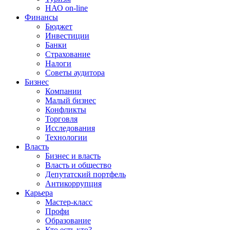
НАО on-line
Финансы
Бюджет
Инвестиции
Банки
Страхование
Налоги
Советы аудитора
Бизнес
Компании
Малый бизнес
Конфликты
Торговля
Исследования
Технологии
Власть
Бизнес и власть
Власть и общество
Депутатский портфель
Антикоррупция
Карьера
Мастер-класс
Профи
Образование
Кто есть кто?