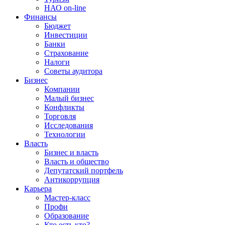
НАО on-line
Финансы
Бюджет
Инвестиции
Банки
Страхование
Налоги
Советы аудитора
Бизнес
Компании
Малый бизнес
Конфликты
Торговля
Исследования
Технологии
Власть
Бизнес и власть
Власть и общество
Депутатский портфель
Антикоррупция
Карьера
Мастер-класс
Профи
Образование
Кто есть кто?