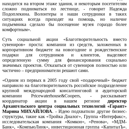
находится на втором этаже здания, и некоторым посетителям
сложно подниматься по лестнице, - говорит Надежда
Подоплекина. Волонтеры и наши сотрудники в таких
ситуациях всегда приходят на помощь, но наличие
подъемника сделало бы посещение музея гораздо более
комфортным».
Суть социальной акции «Благотворительность вместо
сувениров» проста: компании из средств, заложенных в
корпоративном бюджете на новогодние и рождественские
подарки для сотрудников и клиентов, выделяют
определенную сумму для финансирования социально
значимых проектов. Отказаться от сувениров полностью или
частично – предприниматели решают сами.
«Одним из первых в 2005 году свой «подарочный» бюджет
направило на благотворительность российское подразделение
крупной международной консалтинговой и аудиторской
компании Pricewaterhouse&Coopers, - рассказывает
координатор акции в нашем регионе
директор
Архангельского центра социальных технологий «Гарант»
Марина МИХАЙЛОВА
. - Идею подхватили другие бизнес-
структуры, такие как «Тройка Диалог», Группа «Интерфакс»,
исследовательская компания «Комкон», «Ренова», «МДМ-
Банк», «КомпьюЛинк», инвестиционная группа «КапиталЪ».