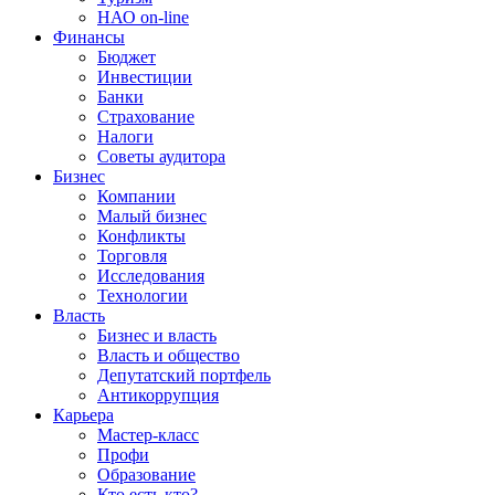
НАО on-line
Финансы
Бюджет
Инвестиции
Банки
Страхование
Налоги
Советы аудитора
Бизнес
Компании
Малый бизнес
Конфликты
Торговля
Исследования
Технологии
Власть
Бизнес и власть
Власть и общество
Депутатский портфель
Антикоррупция
Карьера
Мастер-класс
Профи
Образование
Кто есть кто?