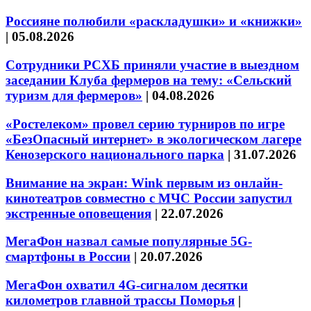
Россияне полюбили «раскладушки» и «книжки»
|
05.08.2026
Сотрудники РСХБ приняли участие в выездном
заседании Клуба фермеров на тему: «Сельский
туризм для фермеров»
|
04.08.2026
«Ростелеком» провел серию турниров по игре
«БезОпасный интернет» в экологическом лагере
Кенозерского национального парка
|
31.07.2026
Внимание на экран: Wink первым из онлайн-
кинотеатров совместно с МЧС России запустил
экстренные оповещения
|
22.07.2026
МегаФон назвал самые популярные 5G-
смартфоны в России
|
20.07.2026
МегаФон охватил 4G-сигналом десятки
километров главной трассы Поморья
|