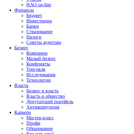
НАО on-line
Финансы
Бюджет
Инвестиции
Банки
Страхование
Налоги
Советы аудитора
Бизнес
Компании
Малый бизнес
Конфликты
Торговля
Исследования
Технологии
Власть
Бизнес и власть
Власть и общество
Депутатский портфель
Антикоррупция
Карьера
Мастер-класс
Профи
Образование
Кто есть кто?