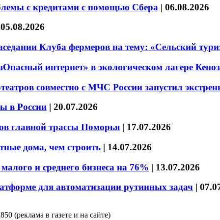
блемы с кредитами с помощью Сбера
|
06.08.2026
|
05.08.2026
седании Клуба фермеров на тему: «Сельский тури
езОпасный интернет» в экологическом лагере Кено
театров совместно с МЧС России запустил экстре
ы в России
|
20.07.2026
ов главной трассы Поморья
|
17.07.2026
тные дома, чем строить
|
14.07.2026
малого и среднего бизнеса на 76%
|
13.07.2026
латформе для автоматизации рутинных задач
|
07.0
850 (реклама в газете и на сайте)