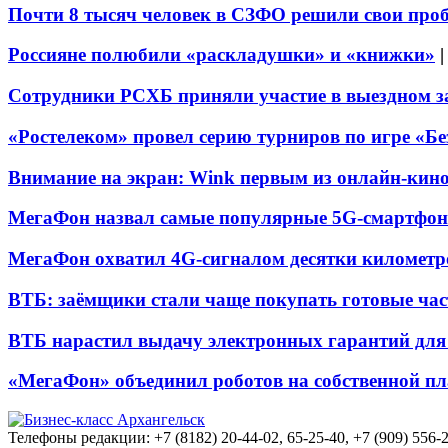
Почти 8 тысяч человек в СЗФО решили свои про
Россияне полюбили «раскладушки» и «книжки»
Сотрудники РСХБ приняли участие в выездном за
«Ростелеком» провел серию турниров по игре «Б
Внимание на экран: Wink первым из онлайн-кино
МегаФон назвал самые популярные 5G-смартфон
МегаФон охватил 4G-сигналом десятки километр
ВТБ: заёмщики стали чаще покупать готовые час
ВТБ нарастил выдачу электронных гарантий для 
«МегаФон» объединил роботов на собственной п
Телефоны редакции: +7 (8182) 20-44-02, 65-25-40, +7 (909) 556-2