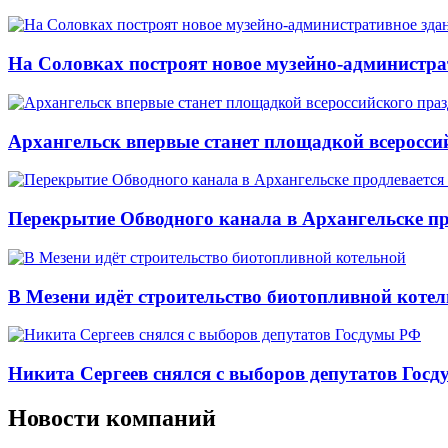
На Соловках построят новое музейно-администра
Архангельск впервые станет площадкой всеросси
Перекрытие Обводного канала в Архангельске про
В Мезени идёт строительство биотопливной коте
Никита Сергеев снялся с выборов депутатов Гос
Новости компаний