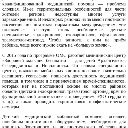
квалифицированной медицинской помощи — проблема
сложная. Из-за территориальных особенностей для части
жителей региона недоступны многие услуги
здравоохранения. В некоторых районах из-за малой плотности
населения по штатным нормативам медучреждениям «не
положены» зачастую столь необходимые детские
специалисты: эндокринолог, отоларинголог, офтальмолог,
травматолог-ортопед. Чтобы записать к ним на приём
ребенка, чаще всего нужно ехать на «большую землю».
С 2015 года по программе ОМС работает медицинский центр
«Здоровый малыш»: бесплатно — для детей Архангельска,
Северодвинска и Новодвинска. По словам специалистов
центра, появление мобильных клиник позволит значительно
расширить географию: повысить доступность медицинской
помощи, в том числе и с привлечением врачей-специалистов,
которых нет на постоянной основе во многих районах
области (детский эндокринолог, травматолог-ортопед, врач по
функциональной диагностике с проведением ЭХО сердца и
т. д.), а также проводить скрининговые профилактические
осмотры.
Детский медицинский мобильный комплекс оснащен
новейшим портативным оборудованием, необходимым для
клинико-лабораторного и диагностического обследования