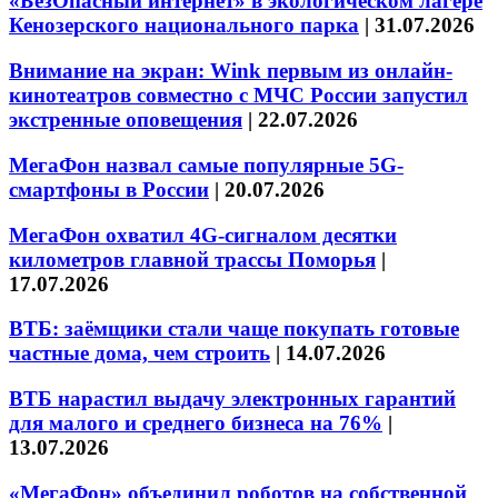
«БезОпасный интернет» в экологическом лагере
Кенозерского национального парка
|
31.07.2026
Внимание на экран: Wink первым из онлайн-
кинотеатров совместно с МЧС России запустил
экстренные оповещения
|
22.07.2026
МегаФон назвал самые популярные 5G-
смартфоны в России
|
20.07.2026
МегаФон охватил 4G-сигналом десятки
километров главной трассы Поморья
|
17.07.2026
ВТБ: заёмщики стали чаще покупать готовые
частные дома, чем строить
|
14.07.2026
ВТБ нарастил выдачу электронных гарантий
для малого и среднего бизнеса на 76%
|
13.07.2026
«МегаФон» объединил роботов на собственной