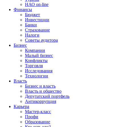
НАО on-line
Финансы
Бюджет
Инвестиции
Банки
Страхование
Налоги
Советы аудитора
Бизнес
Компании
Малый бизнес
Конфликты
Торговля
Исследования
Технологии
Власть
Бизнес и власть
Власть и общество
Депутатский портфель
Антикоррупция
Карьера
Мастер-класс
Профи
Образование
Кто есть кто?