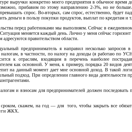
ктуре выручки конкретно моего предприятия в обычное время до
озможно, прибавим по этому направлению 2-3%, но не больше.
превышать спрос. Во-вторых, сам спрос, естественно, будет па
ить деньги в пользу покупки продуктов, выплат по кредитам и т
ельства перед работниками мы выполняем. Сейчас в ежедневном
 Ситуация меняется каждый день. Лично у меня сейчас горизонт 
м адресуются правительством области.
уальный предприниматель я направил несколько запросов в
 налогам, в частности, по налогу на доходы (я работаю по УС
сится к отраслям, входящим в перечень наиболее пострада
телем как основной. У меня, к примеру, порядка 20 видов дея
пит на данный момент дает мне основной доход. В такой логи
ильный подход. При определении главного вида деятельности п
контрагентами.
налогам и взносам для предпринимателей должен последовать 
роком, скажем, на год — для того, чтобы закрыть все обязат
слуги ЖКХ.