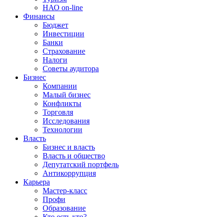
НАО on-line
Финансы
Бюджет
Инвестиции
Банки
Страхование
Налоги
Советы аудитора
Бизнес
Компании
Малый бизнес
Конфликты
Торговля
Исследования
Технологии
Власть
Бизнес и власть
Власть и общество
Депутатский портфель
Антикоррупция
Карьера
Мастер-класс
Профи
Образование
Кто есть кто?