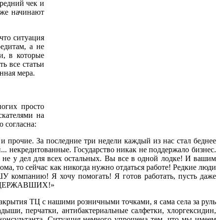
редний чек и
уже начинают
что ситуация
едитам, а не
и, в которые
ть все статьи
нная мера.
ногих просто
скателями на
ю согласна:
 прочие. За последние три недели каждый из нас стал беднее
. некредитованные. Государство никак не поддержало бизнес.
 не у дел для всех остальных. Вы все в одной лодке! И вашим
ма, то сейчас как никогда нужно отдаться работе! Редкие люди
 компанию! Я хочу помогать! Я готов работать, пусть даже
 ПОДДЕРЖАВШИХ!»
акрытия ТЦ с нашими розничными точками, я сама села за руль
адыши, перчатки, антибактериальные салфетки, хлоргексидин,
а-консультанта. Ситуация немного упрощена тем, что мы имеем