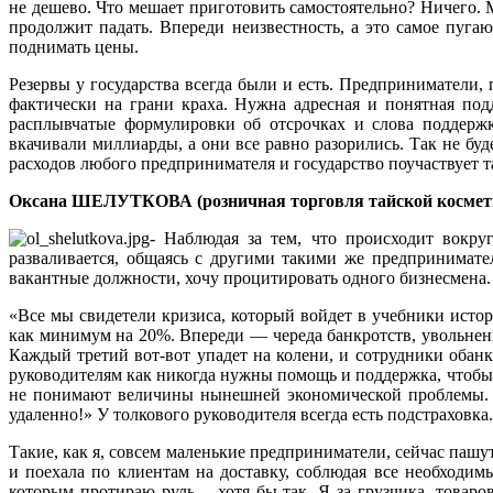
не дешево. Что мешает приготовить самостоятельно? Ничего. 
продолжит падать. Впереди неизвестность, а это самое пуга
поднимать цены.
Резервы у государства всегда были и есть. Предприниматели,
фактически на грани краха. Нужна адресная и понятная под
расплывчатые формулировки об отсрочках и слова поддержк
вкачивали миллиарды, а они все равно разорились. Так не буд
расходов любого предпринимателя и государство поучаствует та
Оксана ШЕЛУТКОВА (розничная торговля тайской косметик
- Наблюдая за тем, что происходит вокруг
разваливается, общаясь с другими такими же предпринимател
вакантные должности, хочу процитировать одного бизнесмена. 
«Все мы свидетели кризиса, который войдет в учебники исто
как минимум на 20%. Впереди — череда банкротств, увольнен
Каждый третий вот-вот упадет на колени, и сотрудники обанк
руководителям как никогда нужны помощь и поддержка, чтобы и
не понимают величины нынешней экономической проблемы. Н
удаленно!» У толкового руководителя всегда есть подстрахо
Такие, как я, совсем маленькие предприниматели, сейчас паш
и поехала по клиентам на доставку, соблюдая все необходим
которым протираю руль, - хотя бы так. Я за грузчика, товар