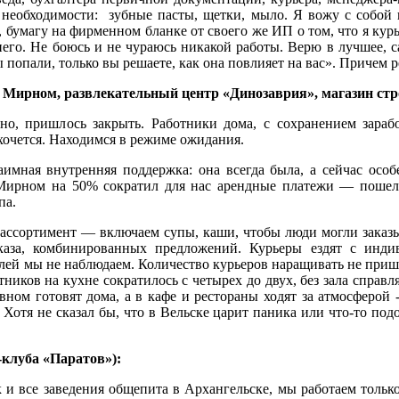
ой необходимости: зубные пасты, щетки, мыло. Я вожу с собо
 бумагу на фирменном бланке от своего же ИП о том, что я курь
него. Не боюсь и не чураюсь никакой работы. Верю в лучшее, с
вы попали, только вы решаете, как она повлияет на вас». Приче
ирном, развлекательный центр «Динозаврия», магазин стро
но, пришлось закрыть. Работники дома, с сохранением зараб
 хочется. Находимся в режиме ожидания.
аимная внутренняя поддержка: она всегда была, а сейчас особ
 Мирном на 50% сократил для нас арендные платежи — пошел
па.
м ассортимент — включаем супы, каши, чтобы люди могли заказ
каза, комбинированных предложений. Курьеры ездят с инди
елей мы не наблюдаем. Количество курьеров наращивать не приш
ников на кухне сократилось с четырех до двух, без зала справл
вном готовят дома, а в кафе и рестораны ходят за атмосферой 
 Хотя не сказал бы, что в Вельске царит паника или что-то под
клуба «Паратов»):
к и все заведения общепита в Архангельске, мы работаем тольк