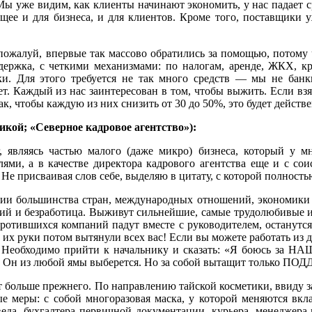
Мы уже видим, как клиенты начинают экономить, у нас падает с
ющее и для бизнеса, и для клиентов. Кроме того, поставщики 
 пожалуй, впервые так массово обратились за помощью, потому 
держка, с четкими механизмами: по налогам, аренде, ЖКХ, кр
и. Для этого требуется не так много средств — мы не банк
ет. Каждый из нас заинтересован в том, чтобы выжить. Если взя
к, чтобы каждую из них снизить от 30 до 50%, это будет действе
ой; «Северное кадровое агентство»):
, являясь частью малого (даже микро) бизнеса, который у м
ями, а в качестве директора кадрового агентства еще и с сои
Не присваивая слов себе, выделяю в цитату, с которой полность
рии большинства стран, международных отношений, экономики и
ий и безработица. Выживут сильнейшие, самые трудолюбивые и..
ротившихся компаний падут вместе с руководителем, останутся
х руки потом вытянули всех вас! Если вы можете работать из до
еобходимо прийти к начальнику и сказать: «Я боюсь за НАШУ
вка. Он из любой ямы выберется. Но за собой вытащит только
ут больше прежнего. По направлению тайской косметики, ввиду з
ые меры: с собой многоразовая маска, у которой меняются вкл
оведа, бухгалтера первичной документации, курьера, менеджер