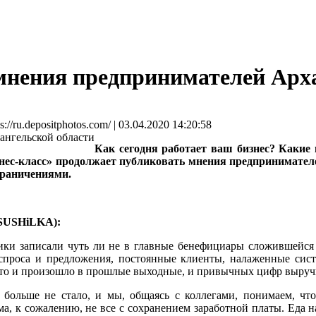
 мнения предпринимателей Арх
.depositphotos.com/ | 03.04.2020 14:20:58
Как сегодня работает ваш бизнес? Каки
нес-класс» продолжает публиковать мнения предпринимателе
граничениями.
SUSHiLKA):
ки записали чуть ли не в главные бенефициары сложившейся с
 спроса и предложения, постоянные клиенты, налаженные систе
Это и произошло в прошлые выходные, и привычных цифр выруч
в больше не стало, и мы, общаясь с коллегами, понимаем, чт
ма, к сожалению, не все с сохранением заработной платы. Еда н