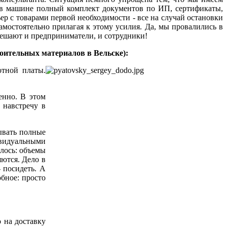
й в машине полный комплект документов по ИП, сертификаты,
ер с товарами первой необходимости - все на случай остановки
амостоятельно прилагая к этому усилия. Да, мы провалились в
м решают и предприниматели, и сотрудники!
ительных материалов в Вельске):
отной платы.
енно. В этом
 навстречу в
ывать полные
видуальными
лось: объемы
яются. Дело в
- посидеть. А
обное: просто
о на доставку