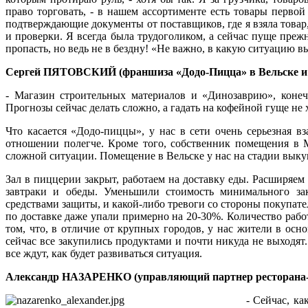
право торговать, - в нашем ассортименте есть товары перв
подтверждающие документы от поставщиков, где я взяла товар,
и проверки. Я всегда была трудоголиком, а сейчас пуще преж
пропасть, но ведь не в бездну! «Не важно, в какую ситуацию 
Сергей ПЯТОВСКИЙ (франшиза «Додо-Пицца» в Вельске и М
- Магазин строительных материалов и «Динозаврию», конеч
Прогнозы сейчас делать сложно, а гадать на кофейной гуще не
Что касается «Додо-пиццы», у нас в сети очень серьезная вз
отношении полегче. Кроме того, собственник помещения в
сложной ситуации. Помещение в Вельске у нас на стадии выку
Зал в пиццерии закрыт, работаем на доставку еды. Расширяе
завтраки и обеды. Уменьшили стоимость минимального за
средствами защиты, и какой-либо тревоги со стороны покупат
по доставке даже упали примерно на 20-30%. Количество работ
том, что, в отличие от крупных городов, у нас жители в осно
сейчас все закупились продуктами и почти никуда не выходят.
все ждут, как будет развиваться ситуация.
Александр НАЗАРЕНКО (управляющий партнер ресторана-
- Сейчас, ка