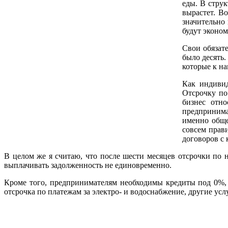
еды. В стру
вырастет. В
значительно 
будут эконом
Свои обязат
было десять.
которые к на
Как индивид
Отсрочку по
бизнес отно
предпринима
именно обще
совсем прав
договоров с 
В целом же я считаю, что после шести месяцев отсрочки по 
выплачивать задолженность не единовременно.
Кроме того, предпринимателям необходимы кредиты под 0%, с
отсрочка по платежам за электро- и водоснабжение, другие у