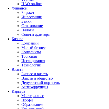
НАО on-line
Финансы
Бюджет
Инвестиции
Банки
Страхование
Налоги
Советы аудитора
Бизнес
Компании
Малый бизнес
Конфликты
Торговля
Исследования
Технологии
Власть
Бизнес и власть
Власть и общество
Депутатский портфель
Антикоррупция
Карьера
Мастер-класс
Профи
Образование
Кто есть кто?