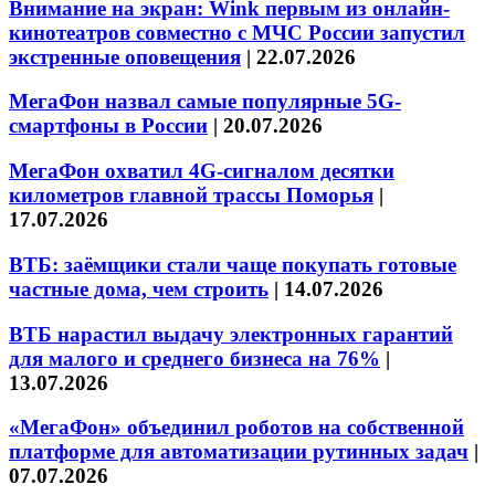
Внимание на экран: Wink первым из онлайн-
кинотеатров совместно с МЧС России запустил
экстренные оповещения
|
22.07.2026
МегаФон назвал самые популярные 5G-
смартфоны в России
|
20.07.2026
МегаФон охватил 4G-сигналом десятки
километров главной трассы Поморья
|
17.07.2026
ВТБ: заёмщики стали чаще покупать готовые
частные дома, чем строить
|
14.07.2026
ВТБ нарастил выдачу электронных гарантий
для малого и среднего бизнеса на 76%
|
13.07.2026
«МегаФон» объединил роботов на собственной
платформе для автоматизации рутинных задач
|
07.07.2026